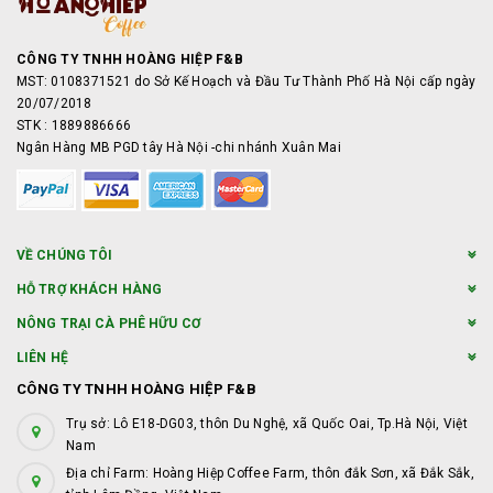
CÔNG TY TNHH HOÀNG HIỆP F&B
MST: 0108371521 do Sở Kế Hoạch và Đầu Tư Thành Phố Hà Nội cấp ngày
20/07/2018
STK : 1889886666
Ngân Hàng MB PGD tây Hà Nội -chi nhánh Xuân Mai
VỀ CHÚNG TÔI
HỖ TRỢ KHÁCH HÀNG
NÔNG TRẠI CÀ PHÊ HỮU CƠ
LIÊN HỆ
CÔNG TY TNHH HOÀNG HIỆP F&B
Trụ sở: Lô E18-DG03, thôn Du Nghệ, xã Quốc Oai, Tp.Hà Nội, Việt
Nam
Địa chỉ Farm: Hoàng Hiệp Coffee Farm, thôn đắk Sơn, xã Đắk Sắk,