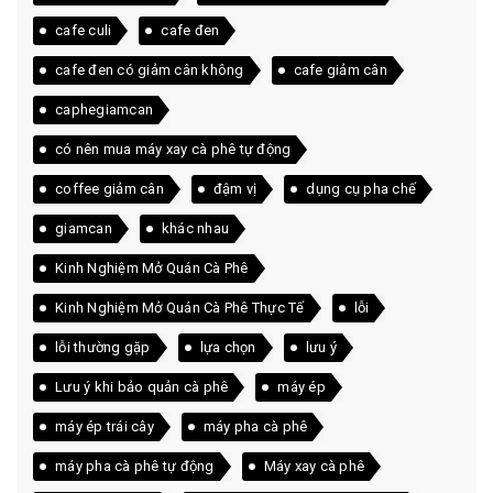
cafe culi
cafe đen
cafe đen có giảm cân không
cafe giảm cân
caphegiamcan
có nên mua máy xay cà phê tự động
coffee giảm cân
đậm vị
dụng cụ pha chế
giamcan
khác nhau
Kinh Nghiệm Mở Quán Cà Phê
Kinh Nghiệm Mở Quán Cà Phê Thực Tế
lỗi
lỗi thường gặp
lựa chọn
lưu ý
Lưu ý khi bảo quản cà phê
máy ép
máy ép trái cây
máy pha cà phê
máy pha cà phê tự động
Máy xay cà phê