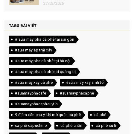
27/02/2026
TAGS BÀI VIẾT
# sửa máy pha cà phê tại sài gòn
#sửa máy ép trái cây
#sửa máy pha cà phê tại hà nội
#sửa máy pha cà phê tai quảng trị
#sửa máy xay cà phê
#sửa máy xay sinh tố
#suamayphacafe
#suamayphacaphe
#suamayphacapheuytin
9 điểm cần chú ý khi mở quán cà phê
cà phê
cà phê capuchino
cà phê chồn
cà phê cu li