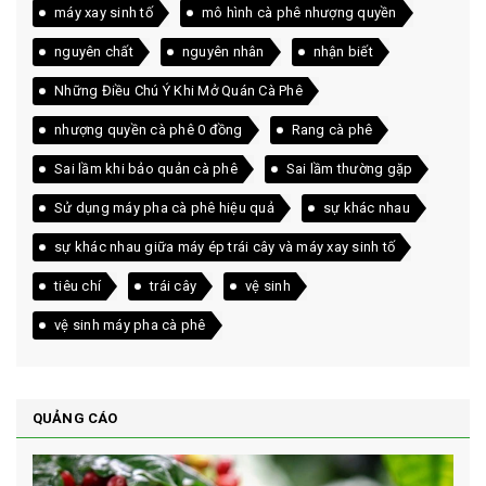
máy xay sinh tố
mô hình cà phê nhượng quyền
nguyên chất
nguyên nhân
nhận biết
Những Điều Chú Ý Khi Mở Quán Cà Phê
nhượng quyền cà phê 0 đồng
Rang cà phê
Sai lầm khi bảo quản cà phê
Sai lầm thường gặp
Sử dụng máy pha cà phê hiệu quả
sự khác nhau
sự khác nhau giữa máy ép trái cây và máy xay sinh tố
tiêu chí
trái cây
vệ sinh
vệ sinh máy pha cà phê
QUẢNG CÁO