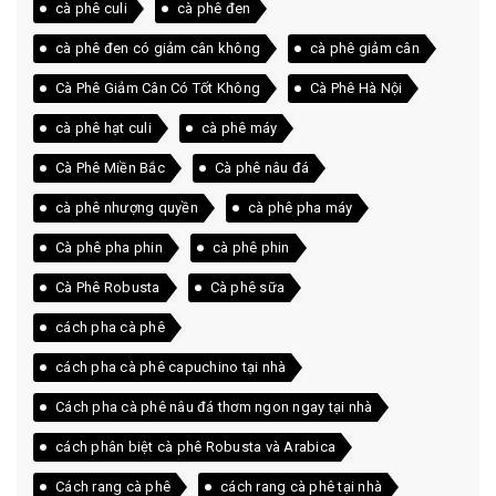
cà phê culi
cà phê đen
cà phê đen có giảm cân không
cà phê giảm cân
Cà Phê Giảm Cân Có Tốt Không
Cà Phê Hà Nội
cà phê hạt culi
cà phê máy
Cà Phê Miền Bắc
Cà phê nâu đá
cà phê nhượng quyền
cà phê pha máy
Cà phê pha phin
cà phê phin
Cà Phê Robusta
Cà phê sữa
cách pha cà phê
cách pha cà phê capuchino tại nhà
Cách pha cà phê nâu đá thơm ngon ngay tại nhà
cách phân biệt cà phê Robusta và Arabica
Cách rang cà phê
cách rang cà phê tại nhà