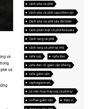
cách pha cà phê
cách pha cà phê capuchino tại
nhà
Cách pha cà phê nâu đá thơm
ngon ngay tại nhà
cách phân biệt cà phê Robusta
và Arabica
Cách rang cà phê
cách rang cà phê tại nhà
ộng và
cafe culi
cafe đen
 trong
cafe đen có giảm cân không
à phê có
cafe giảm cân
caphegiamcan
những
có nên mua máy xay cà phê tự
động
coffee giảm cân
đậm vị
dụng cụ pha chế