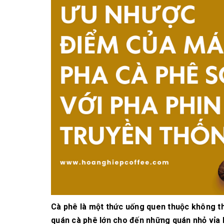
10/06/2026
Bí quyết chọn mua
cà phê hạt rang
mộc thơm ngon,
chuẩn vị
10/06/2026
Những tiêu chí đánh
giá một loại bột cà
phê nguyên chất
ngon
10/06/2026
Cà phê là một thức uống quen thuộc không t
quán cà phê lớn cho đến những quán nhỏ vỉa h