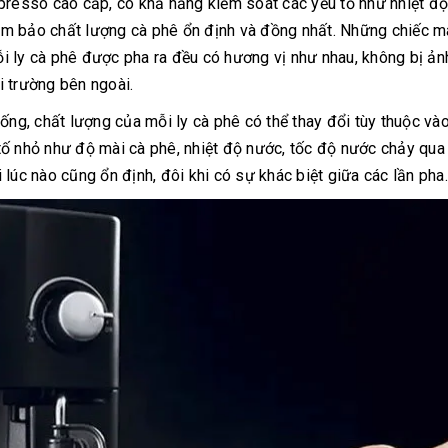
presso cao cấp, có khả năng kiểm soát các yếu tố như nhiệt độ
 đảm bảo chất lượng cà phê ổn định và đồng nhất. Những chiếc 
i ly cà phê được pha ra đều có hương vị như nhau, không bị ản
i trường bên ngoài.
ống, chất lượng của mỗi ly cà phê có thể thay đổi tùy thuộc và
ố nhỏ như độ mài cà phê, nhiệt độ nước, tốc độ nước chảy qua p
lúc nào cũng ổn định, đôi khi có sự khác biệt giữa các lần pha.