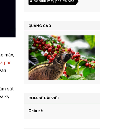
vệ sinh máy pha cà phê
QUẢNG CÁO
ào máy,
cà phê
 văn
iám sát
và kỹ
CHIA SẺ BÀI VIẾT
Chia sẻ