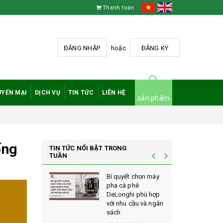
Thanh toán
ĐĂNG NHẬP
hoặc
ĐĂNG KÝ
YẾN MẠI
DỊCH VỤ
TIN TỨC
LIÊN HỆ
sản phẩm
ống
TIN TỨC NỔI BẬT TRONG
TUẦN
à phê
Bí quyết chọn máy
 rang mộc
pha cà phê
nh giá cao
DeLonghi phù hợp
ới sành cà
với nhu cầu và ngân
sách