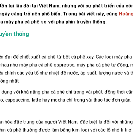
ồn tại lâu đời tại Việt Nam, nhưng với sự phát triển của cô
ngày càng trở nên phổ biến. Trong bài viết này, cùng
Hoàng
 máy pha cà phê so với pha phin truyền thống.
ruyền thống
ện đại để chiết xuất cà phê từ bột cà phê xay. Các loại máy pha
c nhau như máy pha cà phê espresso, máy pha cà phê tự động, 
ều chỉnh các yếu tố như nhiệt độ nước, áp suất, lượng nước và t
đồng nhất.
 dụng với khả năng pha cà phê chỉ trong vài phút, đồng thời cũ
, cappuccino, latte hay mocha chỉ trong vài thao tác đơn giản.
 hóa đặc trưng của người Việt Nam, đặc biệt là đối với những
in cà phê thường được làm bằng kim loại với các lỗ nhỏ li ti ở 