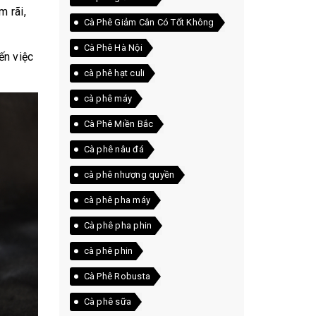
m rãi,
Cà Phê Giảm Cân Có Tốt Không
Cà Phê Hà Nội
ến việc
cà phê hạt culi
cà phê máy
Cà Phê Miền Bắc
Cà phê nâu đá
cà phê nhượng quyền
cà phê pha máy
Cà phê pha phin
cà phê phin
Cà Phê Robusta
Cà phê sữa