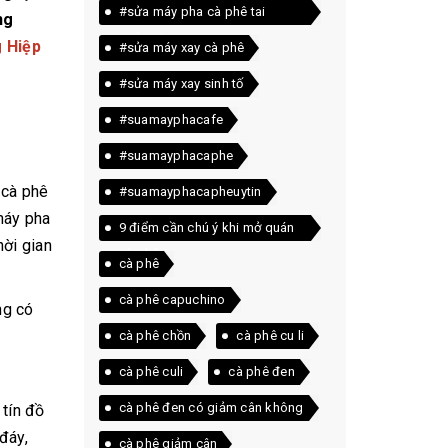
#sửa máy pha cà phê tai
ng
quảng trị
 Hiệp
#sửa máy xay cà phê
#sửa máy xay sinh tố
#suamayphacafe
#suamayphacaphe
 cà phê
#suamayphacapheuytin
máy pha
9 điểm cần chú ý khi mở quán
hời gian
cà phê
cà phê
cà phê capuchino
ng có
cà phê chồn
cà phê cu li
cà phê culi
cà phê đen
cà phê đen có giảm cân không
 tín đồ
đáy,
cà phê giảm cân