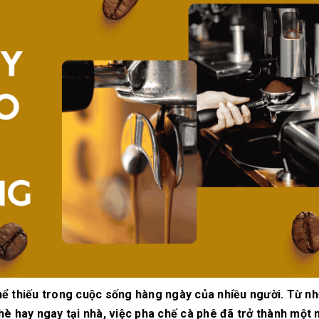
10/06/2026
10/06/2
Máy pha cà phê
Bí quyế
DeLonghi có gì đặc
cà phê h
biệt mà hàng triệu
mộc thơ
người yêu thích?
chuẩn vị
10/06/2026
10/06/2
Cách vệ sinh và bảo
Những ti
dưỡng máy pha cà
giá một 
phê Winci đúng
phê ngu
chuẩn
ngon
27/02/2026
10/06/2
hể thiếu trong cuộc sống hàng ngày của nhiều người. Từ n
è hay ngay tại nhà, việc pha chế cà phê đã trở thành một 