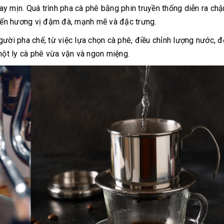
y mịn. Quá trình pha cà phê bằng phin truyền thống diễn ra chậ
 đến hương vị đậm đà, mạnh mẽ và đặc trưng.
ười pha chế, từ việc lựa chọn cà phê, điều chỉnh lượng nước, đ
một ly cà phê vừa vặn và ngon miệng.