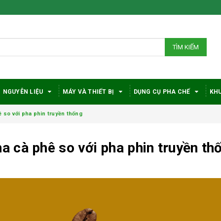
TÌM KIẾM
NGUYÊN LIỆU
MÁY VÀ THIẾT BỊ
DỤNG CỤ PHA CHẾ
KHU
 so với pha phin truyền thống
 cà phê so với pha phin truyền th
Bí quyết chọn máy
Vì sao c
pha cà phê
robusta
DeLonghi phù hợp
được đá
với nhu cầu và ngân
trong gi
sách
phê?