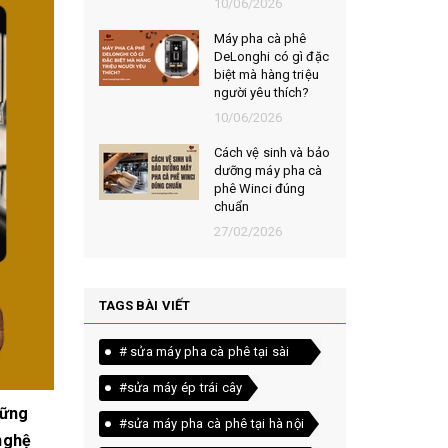
026
10/06/2026
t chọn mua
Máy pha cà phê
ạt rang
DeLonghi có gì đặc
m ngon,
biệt mà hàng triệu
người yêu thích?
026
10/06/2026
êu chí đánh
Cách vệ sinh và bảo
loại bột cà
dưỡng máy pha cà
yên chất
phê Winci đúng
chuẩn
026
27/02/2026
TAGS BÀI VIẾT
# sửa máy pha cà phê tại sài
gòn
#sửa máy ép trái cây
hững
#sửa máy pha cà phê tại hà nội
nghệ