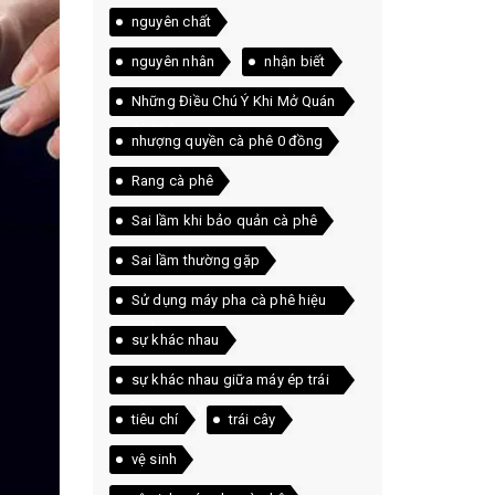
nguyên chất
nguyên nhân
nhận biết
Những Điều Chú Ý Khi Mở Quán
Cà Phê
nhượng quyền cà phê 0 đồng
Rang cà phê
Sai lầm khi bảo quản cà phê
Sai lầm thường gặp
Sử dụng máy pha cà phê hiệu
quả
sự khác nhau
sự khác nhau giữa máy ép trái
cây và máy xay sinh tố
tiêu chí
trái cây
vệ sinh