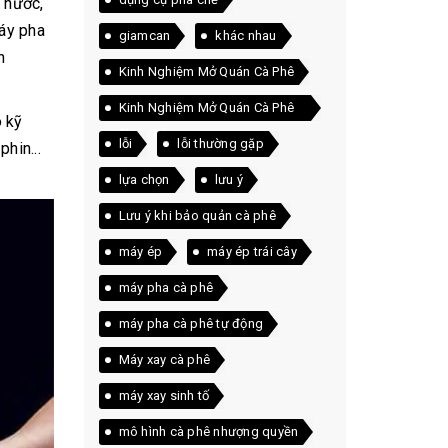
 nước,
máy pha
giamcan
khác nhau
h
Kinh Nghiệm Mở Quán Cà Phê
Kinh Nghiệm Mở Quán Cà Phê
o kỹ
Thực Tế
lỗi
lỗi thường gặp
hin...
lựa chọn
lưu ý
Lưu ý khi bảo quản cà phê
máy ép
máy ép trái cây
máy pha cà phê
máy pha cà phê tự động
Máy xay cà phê
máy xay sinh tố
mô hình cà phê nhượng quyền