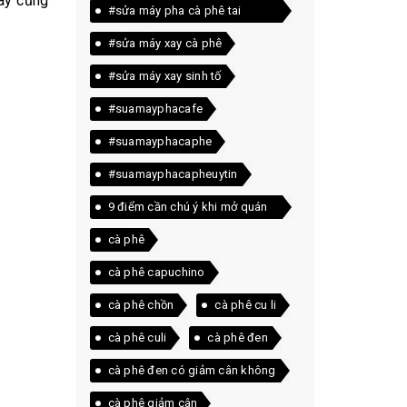
Đây cũng
#sửa máy pha cà phê tai
quảng trị
#sửa máy xay cà phê
#sửa máy xay sinh tố
#suamayphacafe
#suamayphacaphe
#suamayphacapheuytin
9 điểm cần chú ý khi mở quán
cà phê
cà phê
cà phê capuchino
cà phê chồn
cà phê cu li
cà phê culi
cà phê đen
cà phê đen có giảm cân không
cà phê giảm cân