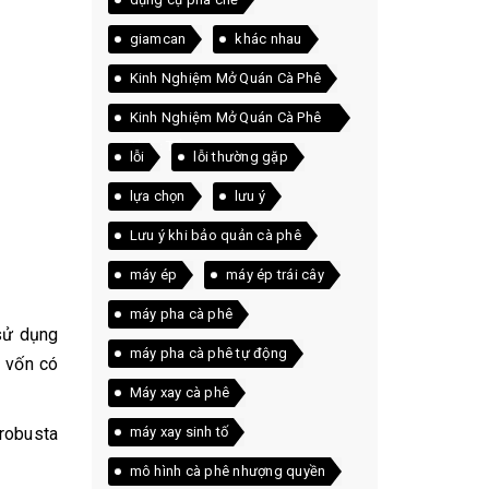
giamcan
khác nhau
Kinh Nghiệm Mở Quán Cà Phê
Kinh Nghiệm Mở Quán Cà Phê
Thực Tế
lỗi
lỗi thường gặp
lựa chọn
lưu ý
Lưu ý khi bảo quản cà phê
máy ép
máy ép trái cây
máy pha cà phê
sử dụng
máy pha cà phê tự động
ị vốn có
Máy xay cà phê
robusta
máy xay sinh tố
mô hình cà phê nhượng quyền