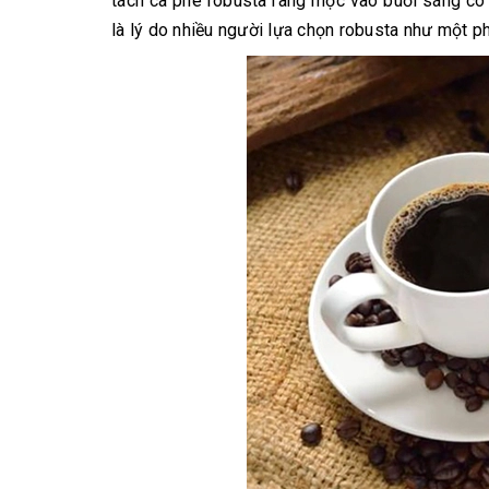
tách cà phê robusta rang mộc vào buổi sáng có 
là lý do nhiều người lựa chọn robusta như một ph