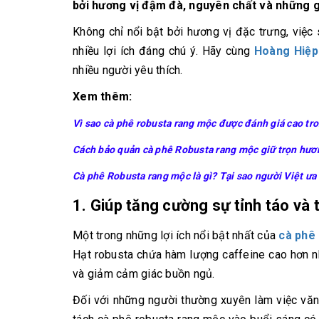
10/06/2026
bởi hương vị đậm đà, nguyên chất và những g
Bí quyết chọn mua
Không chỉ nổi bật bởi hương vị đặc trưng, vi
cà phê hạt rang
nhiều lợi ích đáng chú ý. Hãy cùng
Hoàng Hiệp
mộc thơm ngon,
chuẩn vị
nhiều người yêu thích.
10/06/2026
Xem thêm:
Những tiêu chí đánh
giá một loại bột cà
Vì sao cà phê robusta rang mộc được đánh giá cao tro
phê nguyên chất
ngon
Cách bảo quản cà phê Robusta rang mộc giữ trọn hươ
10/06/2026
Cà phê Robusta rang mộc là gì? Tại sao người Việt ư
1. Giúp tăng cường sự tỉnh táo và 
Một trong những lợi ích nổi bật nhất của
cà phê
Hạt robusta chứa hàm lượng caffeine cao hơn nhi
và giảm cảm giác buồn ngủ.
Đối với những người thường xuyên làm việc văn 