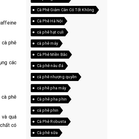
Cà Phê Giảm Cân Có Tốt Không
Cà Phê Hà Nội
caffeine
cà phê hạt culi
y cà phê
cà phê máy
Cà Phê Miền Bắc
dụng các
Cà phê nâu đá
cà phê nhượng quyền
cà phê pha máy
t cà phê
Cà phê pha phin
cà phê phin
g và quá
Cà Phê Robusta
 chất có
Cà phê sữa