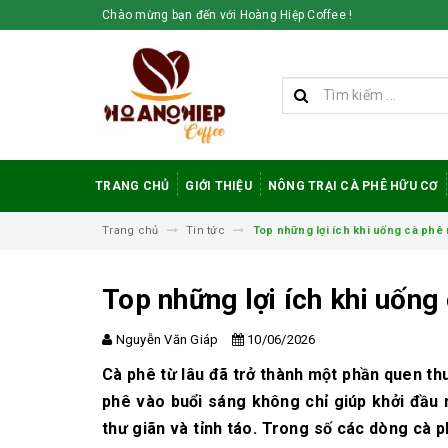
Chào mừng bạn đến với Hoàng Hiệp Coffee !
TRANG CHỦ
GIỚI THIỆU
NÔNG TRẠI CÀ PHÊ HỮU CƠ
Trang chủ
Tin tức
Top những lợi ích khi uống cà phê
Top những lợi ích khi uốn
Nguyễn Văn Giáp
10/06/2026
Vì sao cà phê
Cà phê từ lâu đã trở thành một phần quen thu
robusta rang mộc
được đánh giá cao
phê vào buổi sáng không chỉ giúp khởi đầu 
trong giới sành cà
thư giãn và tỉnh táo. Trong số các dòng cà
phê?