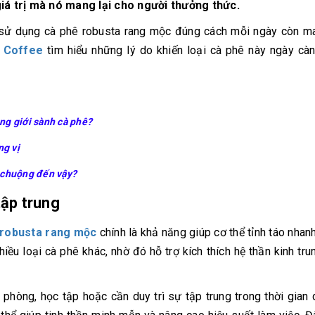
10/06/2026
10/06/2
iá trị mà nó mang lại cho người thưởng thức.
Máy pha cà phê
Bí quyế
ệc sử dụng cà phê robusta rang mộc đúng cách mỗi ngày còn m
DeLonghi có gì đặc
cà phê h
 Coffee
tìm hiểu những lý do khiến loại cà phê này ngày cà
biệt mà hàng triệu
mộc thơ
người yêu thích?
chuẩn vị
10/06/2026
10/06/2
Cách vệ sinh và bảo
Những ti
dưỡng máy pha cà
giá một 
ng giới sành cà phê?
phê Winci đúng
phê ngu
chuẩn
ngon
ng vị
27/02/2026
10/06/2
a chuộng đến vậy?
tập trung
 robusta rang mộc
chính là khả năng giúp cơ thể tỉnh táo nhan
ều loại cà phê khác, nhờ đó hỗ trợ kích thích hệ thần kinh tr
phòng, học tập hoặc cần duy trì sự tập trung trong thời gian 