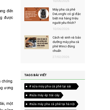
026
10/06/2026
t chọn mua
Máy pha cà phê
ang đến
ạt rang
DeLonghi có gì đặc
ng được
m ngon,
biệt mà hàng triệu
người yêu thích?
026
10/06/2026
êu chí đánh
Cách vệ sinh và bảo
loại bột cà
dưỡng máy pha cà
yên chất
phê Winci đúng
chuẩn
026
27/02/2026
TAGS BÀI VIẾT
h chóng.
# sửa máy pha cà phê tại sài
ung ương
gòn
#sửa máy ép trái cây
dài, một
#sửa máy pha cà phê tại hà nội