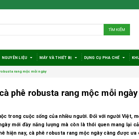
TÌM KIẾM
NGUYÊN LIỆU
MÁY VÀ THIẾT BỊ
DỤNG CỤ PHA CHẾ
KHU
 robusta rang mộc mỗi ngày
g cà phê robusta rang mộc mỗi ngày
Bí quyết chọn máy
Vì sao c
ộc trong cuộc sống của nhiều người. Đối với người Việt, mộ
pha cà phê
robusta
DeLonghi phù hợp
được đá
ngày mới đầy năng lượng mà còn là thói quen mang lại c
với nhu cầu và ngân
trong gi
 phê hiện nay, cà phê robusta rang mộc ngày càng được ưa
sách
phê?