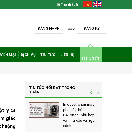
Thanh toán
ĐĂNG NHẬP
hoặc
ĐĂNG KÝ
YẾN MẠI
DỊCH VỤ
TIN TỨC
LIÊN HỆ
sản phẩm
TIN TỨC NỔI BẬT TRONG
TUẦN
à phê
Bí quyết chọn máy
t ly cà
 rang mộc
pha cà phê
nh giá cao
DeLonghi phù hợp
ảm giác
ới sành cà
với nhu cầu và ngân
 chuộng
sách