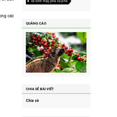
vệ sinh máy pha cà phê
rong các
QUẢNG CÁO
CHIA SẺ BÀI VIẾT
Chia sẻ