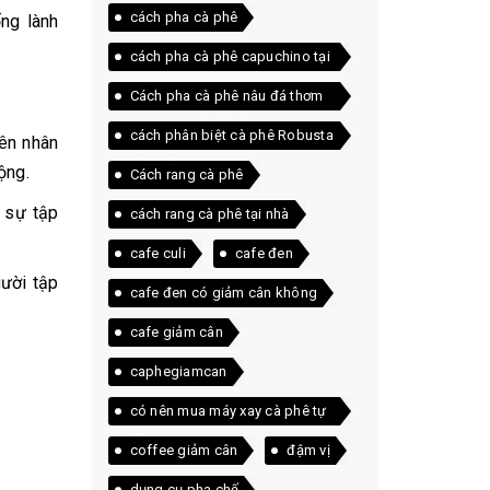
cách pha cà phê
ng lành
cách pha cà phê capuchino tại
nhà
Cách pha cà phê nâu đá thơm
ngon ngay tại nhà
cách phân biệt cà phê Robusta
yên nhân
và Arabica
ộng.
Cách rang cà phê
ì sự tập
cách rang cà phê tại nhà
cafe culi
cafe đen
gười tập
cafe đen có giảm cân không
cafe giảm cân
caphegiamcan
có nên mua máy xay cà phê tự
động
coffee giảm cân
đậm vị
dụng cụ pha chế