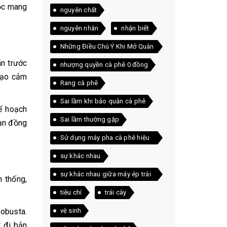
mộc mang
nguyên chất
nguyên nhân
nhận biết
Những Điều Chú Ý Khi Mở Quán
Cà Phê
ãn trước
nhượng quyền cà phê 0 đồng
 tạo cảm
Rang cà phê
Sai lầm khi bảo quản cà phê
kế hoạch
Sai lầm thường gặp
bạn đồng
Sử dụng máy pha cà phê hiệu
quả
sự khác nhau
sự khác nhau giữa máy ép trái
 thống,
cây và máy xay sinh tố
tiêu chí
trái cây
obusta.
vệ sinh
t đi bản