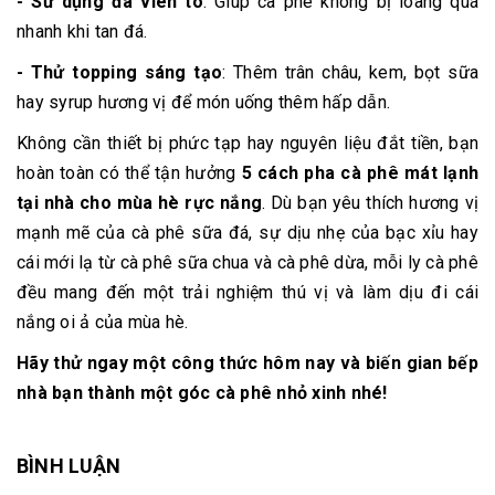
- Sử dụng đá viên to
: Giúp cà phê không bị loãng quá
nhanh khi tan đá.
- Thử topping sáng tạo
: Thêm trân châu, kem, bọt sữa
hay syrup hương vị để món uống thêm hấp dẫn.
Không cần thiết bị phức tạp hay nguyên liệu đắt tiền, bạn
hoàn toàn có thể tận hưởng
5 cách pha cà phê mát lạnh
tại nhà cho mùa hè rực nắng
. Dù bạn yêu thích hương vị
mạnh mẽ của cà phê sữa đá, sự dịu nhẹ của bạc xỉu hay
cái mới lạ từ cà phê sữa chua và cà phê dừa, mỗi ly cà phê
đều mang đến một trải nghiệm thú vị và làm dịu đi cái
nắng oi ả của mùa hè.
Hãy thử ngay một công thức hôm nay và biến gian bếp
nhà bạn thành một góc cà phê nhỏ xinh nhé!
BÌNH LUẬN