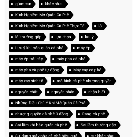
giamcan
khác nhau
Kinh Nghiệm Mở Quán Cà Phê
Kinh Nghiệm Mở Quán Cà Phê Thực Tế
lỗi
lỗi thường gặp
lựa chọn
lưu ý
Lưu ý khi bảo quản cà phê
máy ép
máy ép trái cây
máy pha cà phê
máy pha cà phê tự động
Máy xay cà phê
máy xay sinh tố
mô hình cà phê nhượng quyền
nguyên chất
nguyên nhân
nhận biết
Những Điều Chú Ý Khi Mở Quán Cà Phê
nhượng quyền cà phê 0 đồng
Rang cà phê
Sai lầm khi bảo quản cà phê
Sai lầm thường gặp
Sử dụng máy pha cà phê hiệu quả
sự khác nhau