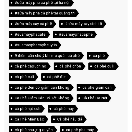
#sửa máy pha cà phê tại hà nội
#sửa máy pha cà phê tai quảng trị
#sửa máy xay cà phê
#sửa máy xay sinh tố
#suamayphacafe
#suamayphacaphe
#suamayphacapheuytin
9 điểm cần chú ý khi mở quán cà phê
cà phê
cà phê capuchino
cà phê chồn
cà phê cu li
cà phê culi
cà phê đen
cà phê đen có giảm cân không
cà phê giảm cân
Cà Phê Giảm Cân Có Tốt Không
Cà Phê Hà Nội
cà phê hạt culi
cà phê máy
Cà Phê Miền Bắc
Cà phê nâu đá
cà phê nhượng quyền
cà phê pha máy