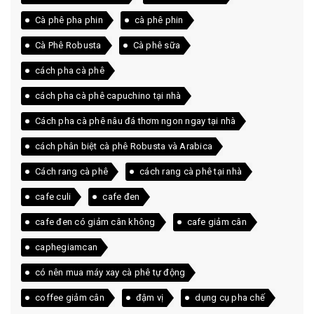
Cà phê pha phin
cà phê phin
Cà Phê Robusta
Cà phê sữa
cách pha cà phê
cách pha cà phê capuchino tại nhà
Cách pha cà phê nâu đá thơm ngon ngay tại nhà
cách phân biệt cà phê Robusta và Arabica
Cách rang cà phê
cách rang cà phê tại nhà
cafe culi
cafe đen
cafe đen có giảm cân không
cafe giảm cân
caphegiamcan
có nên mua máy xay cà phê tự động
coffee giảm cân
đậm vị
dụng cụ pha chế