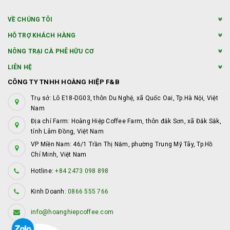
VỀ CHÚNG TÔI
HỖ TRỢ KHÁCH HÀNG
NÔNG TRẠI CÀ PHÊ HỮU CƠ
LIÊN HỆ
CÔNG TY TNHH HOÀNG HIỆP F&B
Trụ sở: Lô E18-DG03, thôn Du Nghệ, xã Quốc Oai, Tp.Hà Nội, Việt
Nam
Địa chỉ Farm: Hoàng Hiệp Coffee Farm, thôn đắk Sơn, xã Đắk Sắk,
tỉnh Lâm Đồng, Việt Nam
VP Miền Nam: 46/1 Trần Thị Năm, phường Trung Mỹ Tây, Tp.Hồ
Chí Minh, Việt Nam
Hotline:
+84 2473 098 898
Kinh Doanh:
0866 555 766
info@hoanghiepcoffee.com