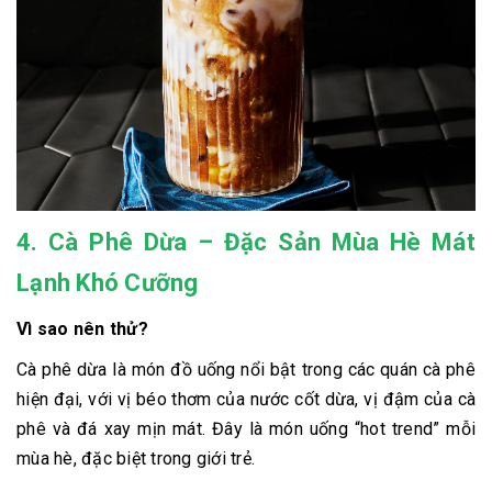
4. Cà Phê Dừa – Đặc Sản Mùa Hè Mát
Lạnh Khó Cưỡng
Vì sao nên thử?
Cà phê dừa là món đồ uống nổi bật trong các quán cà phê
hiện đại, với vị béo thơm của nước cốt dừa, vị đậm của cà
phê và đá xay mịn mát. Đây là món uống “hot trend” mỗi
mùa hè, đặc biệt trong giới trẻ.