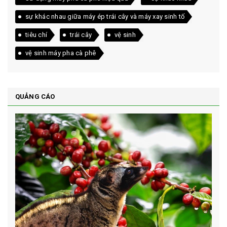
sự khác nhau giữa máy ép trái cây và máy xay sinh tố
tiêu chí
trái cây
vệ sinh
vệ sinh máy pha cà phê
QUẢNG CÁO