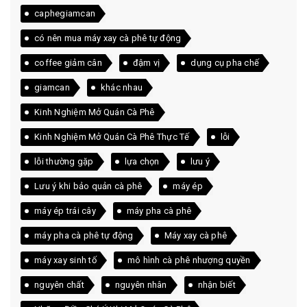
caphegiamcan
có nên mua máy xay cà phê tự động
coffee giảm cân
đậm vị
dụng cụ pha chế
giamcan
khác nhau
Kinh Nghiệm Mở Quán Cà Phê
Kinh Nghiệm Mở Quán Cà Phê Thực Tế
lỗi
lỗi thường gặp
lựa chọn
lưu ý
Lưu ý khi bảo quản cà phê
máy ép
máy ép trái cây
máy pha cà phê
máy pha cà phê tự động
Máy xay cà phê
máy xay sinh tố
mô hình cà phê nhượng quyền
nguyên chất
nguyên nhân
nhận biết