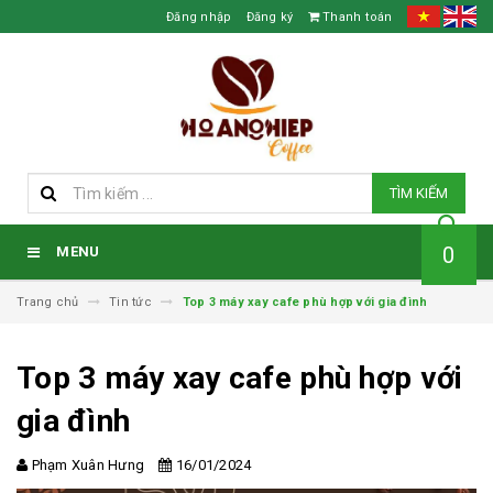
Đăng nhập
Đăng ký
Thanh toán
TÌM KIẾM
0
MENU
Trang chủ
Tin tức
Top 3 máy xay cafe phù hợp với gia đình
Top 3 máy xay cafe phù hợp với
gia đình
Phạm Xuân Hưng
16/01/2024