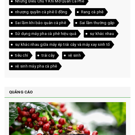
Những Điều Chú Ý Khi Mở Quán Cà Phê
nhượng quyền cà phê 0 đồng
Rang cà phê
Sai lầm khi bảo quản cà phê
Sai lầm thường gặp
Sử dụng máy pha cà phê hiệu quả
sự khác nhau
sự khác nhau giữa máy ép trái cây và máy xay sinh tố
tiêu chí
trái cây
vệ sinh
vệ sinh máy pha cà phê
QUẢNG CÁO