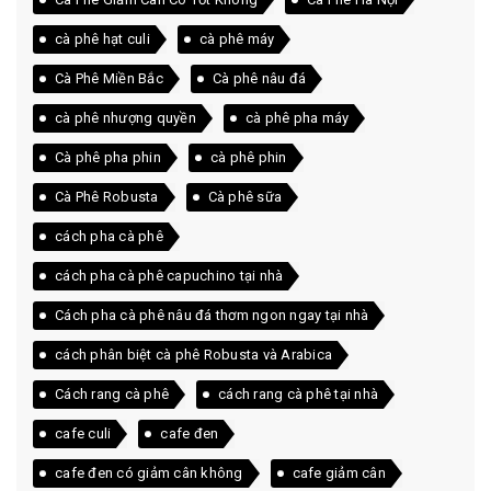
cà phê hạt culi
cà phê máy
Cà Phê Miền Bắc
Cà phê nâu đá
cà phê nhượng quyền
cà phê pha máy
Cà phê pha phin
cà phê phin
Cà Phê Robusta
Cà phê sữa
cách pha cà phê
cách pha cà phê capuchino tại nhà
Cách pha cà phê nâu đá thơm ngon ngay tại nhà
cách phân biệt cà phê Robusta và Arabica
Cách rang cà phê
cách rang cà phê tại nhà
cafe culi
cafe đen
cafe đen có giảm cân không
cafe giảm cân