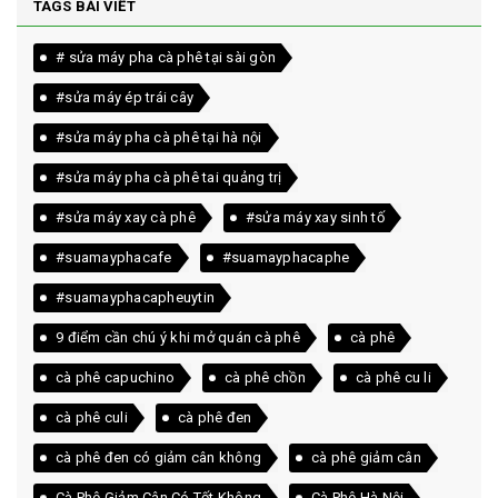
TAGS BÀI VIẾT
# sửa máy pha cà phê tại sài gòn
#sửa máy ép trái cây
#sửa máy pha cà phê tại hà nội
#sửa máy pha cà phê tai quảng trị
#sửa máy xay cà phê
#sửa máy xay sinh tố
#suamayphacafe
#suamayphacaphe
#suamayphacapheuytin
9 điểm cần chú ý khi mở quán cà phê
cà phê
cà phê capuchino
cà phê chồn
cà phê cu li
cà phê culi
cà phê đen
cà phê đen có giảm cân không
cà phê giảm cân
Cà Phê Giảm Cân Có Tốt Không
Cà Phê Hà Nội