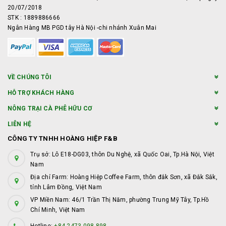
20/07/2018
STK : 1889886666
Ngân Hàng MB PGD tây Hà Nội -chi nhánh Xuân Mai
VỀ CHÚNG TÔI
HỖ TRỢ KHÁCH HÀNG
NÔNG TRẠI CÀ PHÊ HỮU CƠ
LIÊN HỆ
CÔNG TY TNHH HOÀNG HIỆP F&B
Trụ sở: Lô E18-DG03, thôn Du Nghệ, xã Quốc Oai, Tp.Hà Nội, Việt
Nam
Địa chỉ Farm: Hoàng Hiệp Coffee Farm, thôn đắk Sơn, xã Đắk Sắk,
tỉnh Lâm Đồng, Việt Nam
VP Miền Nam: 46/1 Trần Thị Năm, phường Trung Mỹ Tây, Tp.Hồ
Chí Minh, Việt Nam
Hotline:
+84 2473 098 898