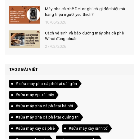
Máy pha cà phê DeLonghi có gì đặc biệt mà
hàng triệu người yêu thích?
10/06/2026
Cách vệ sinh và bảo dưỡng máy pha cà phê
Winci đúng chuẩn
27/02/2026
TAGS BÀI VIẾT
# sửa máy pha cà phê tại sài gòn
#sửa máy ép trái cây
#sửa máy pha cà phê tại hà nội
#sửa máy pha cà phê tai quảng trị
#sửa máy xay cà phê
#sửa máy xay sinh tố