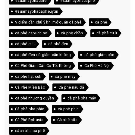
#suamayphacafe
#suamayphacaphe
#suamayphacapheuytin
9 điểm cần chú ý khi mở quán cà phê
cà phê
cà phê capuchino
cà phê chồn
cà phê cu li
cà phê culi
cà phê đen
cà phê đen có giảm cân không
cà phê giảm cân
Cà Phê Giảm Cân Có Tốt Không
Cà Phê Hà Nội
cà phê hạt culi
cà phê máy
Cà Phê Miền Bắc
Cà phê nâu đá
cà phê nhượng quyền
cà phê pha máy
Cà phê pha phin
cà phê phin
Cà Phê Robusta
Cà phê sữa
cách pha cà phê