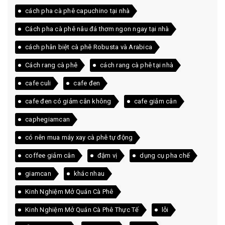
cách pha cà phê capuchino tại nhà
Cách pha cà phê nâu đá thơm ngon ngay tại nhà
cách phân biệt cà phê Robusta và Arabica
Cách rang cà phê
cách rang cà phê tại nhà
cafe culi
cafe đen
cafe đen có giảm cân không
cafe giảm cân
caphegiamcan
có nên mua máy xay cà phê tự động
coffee giảm cân
đậm vị
dụng cụ pha chế
giamcan
khác nhau
Kinh Nghiệm Mở Quán Cà Phê
Kinh Nghiệm Mở Quán Cà Phê Thực Tế
lỗi