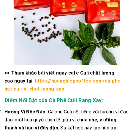
>> Tham khảo bài viết ngay cafe Culi chất lượng
cao ngay tại:
https://hoanghiepcoffee.com/ca-phe-
hat-culi-bi-chat-luong-cao
Điểm Nổi Bật của Cà Phê Culi Rang Xay:
Hương Vị Độc Đáo:
Cà phê Culi nổi tiếng với hương vị độc
đáo, một hòa quyện tinh tế giữa vị ch
ua nhẹ, vị đắng
thanh và hậu vị đầy đặn
. Sự kết hợp này tạo nên trải