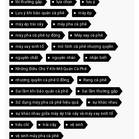
lỗi thường gặp
lựa chọn
lưu ý
Lưu ý khi bảo quản cà phê
máy ép
máy ép trái cây
máy pha cà phê
máy pha cà phê tự động
Máy xay cà phê
máy xay sinh tố
mô hình cà phê nhượng quyền
nguyên chất
nguyên nhân
nhận biết
Những Điều Chú Ý Khi Mở Quán Cà Phê
nhượng quyền cà phê 0 đồng
Rang cà phê
Sai lầm khi bảo quản cà phê
Sai lầm thường gặp
Sử dụng máy pha cà phê hiệu quả
sự khác nhau
sự khác nhau giữa máy ép trái cây và máy xay sinh tố
tiêu chí
trái cây
vệ sinh
vệ sinh máy pha cà phê