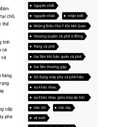
nguyên chất
, đảm
nguyên nhân
nhận biết
tại chỗ,
y thế
Những Điều Chú Ý Khi Mở Quán
Cà Phê
nhượng quyền cà phê 0 đồng
 linh
Rang cà phê
a cà
Sai lầm khi bảo quản cà phê
 và
Sai lầm thường gặp
h hàng
Sử dụng máy pha cà phê hiệu
trạng
quả
sự khác nhau
ay
sự khác nhau giữa máy ép trái
cây và máy xay sinh tố
tiêu chí
trái cây
ng cấp
áy pha
vệ sinh