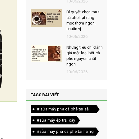
026
10/06/2026
 cà phê
Bí quyết chọn mua
i có gì đặc
cà phê hạt rang
hàng triệu
mộc thơm ngon,
u thích?
chuẩn vị
026
10/06/2026
sinh và bảo
Những tiêu chí đánh
áy pha cà
giá một loại bột cà
ci đúng
phê nguyên chất
ngon
026
10/06/2026
TAGS BÀI VIẾT
# sửa máy pha cà phê tại sài
gòn
#sửa máy ép trái cây
#sửa máy pha cà phê tại hà nội