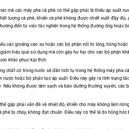
hác mà các máy pha cà phê có thể gặp phải là thiếu áp suất nư
hất lượng cà phê, khiến cà phê không được chiết xuất đầy đủ, 
thường đến từ việc tắc nghẽn trong hệ thống đường ống hoặc b
 nếu các gioăng cao su hoặc các bộ phận nối bị lỏng, hỏng hoặ
 giảm hiệu quả sử dụng mà còn gây hư hại cho các bộ phận khá
ược khắc phục kịp thời.
ng chất có trong nước sẽ dần tích tụ trong hệ thống máy pha cà
n nước hoặc bộ phận tạo áp suất. Điều này gây ra tình trạng tắ
y. Nếu không được làm sạch và bảo dưỡng thường xuyên, các 
thể gặp phải vấn đề về nhiệt độ, khiến cho máy không làm nón
 phê bị cháy, không đạt chuẩn. Điều này có thể là do hỏng hóc