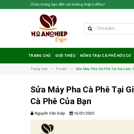
Chào mừng bạn đến với Hoàng Hiệp Coffee !
TRANG CHỦ
GIỚI THIỆU
NÔNG TRẠI CÀ PHÊ HỮU CƠ
Trang chủ
Tin tức
Sửa Máy Pha Cà Phê Tại Gia Lâm: 
Sửa Máy Pha Cà Phê Tại G
Cà Phê Của Bạn
Nguyễn Văn Giáp
16/01/2025