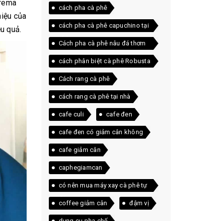
crema
cách pha cà phê
hiệu của
cách pha cà phê capuchino tại
ệu quả.
nhà
Cách pha cà phê nâu đá thơm
ngon ngay tại nhà
cách phân biệt cà phê Robusta
và Arabica
Cách rang cà phê
cách rang cà phê tại nhà
cafe culi
cafe đen
cafe đen có giảm cân không
cafe giảm cân
caphegiamcan
có nên mua máy xay cà phê tự
động
coffee giảm cân
đậm vị
dụng cụ pha chế