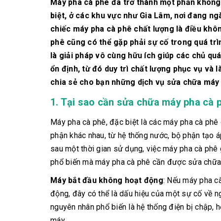
Máy pha cà phê đã trở thành một phần không 
biệt, ở các khu vực như Gia Lâm, nơi đang ng
chiếc máy pha cà phê chất lượng là điều không
phê cũng có thể gặp phải sự cố trong quá trì
là giải pháp vô cùng hữu ích giúp các chủ qu
ổn định, từ đó duy trì chất lượng phục vụ và 
chia sẻ cho bạn những dịch vụ sửa chữa máy 
1. Tại sao cần sửa chữa máy pha cà 
Máy pha cà phê, đặc biệt là các máy pha cà phê 
phận khác nhau, từ hệ thống nước, bộ phận tạo á
sau một thời gian sử dụng, việc máy pha cà phê 
phổ biến mà máy pha cà phê cần được sửa chữa
Máy bắt đầu không hoạt động
: Nếu máy pha c
động, đây có thể là dấu hiệu của một sự cố về n
nguyên nhân phổ biến là hệ thống điện bị chập, 
máy.