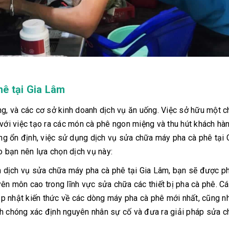
hê tại Gia Lâm
ng, và các cơ sở kinh doanh dịch vụ ăn uống. Việc sở hữu một c
 với việc tạo ra các món cà phê ngon miệng và thu hút khách hàn
g ổn định, việc sử dụng dịch vụ sửa chữa máy pha cà phê tại 
do bạn nên lựa chọn dịch vụ này:
n dịch vụ sửa chữa máy pha cà phê tại Gia Lâm, bạn sẽ được p
yên môn cao trong lĩnh vực sửa chữa các thiết bị pha cà phê. Cá
p nhật kiến thức về các dòng máy pha cà phê mới nhất, cũng n
nh chóng xác định nguyên nhân sự cố và đưa ra giải pháp sửa c