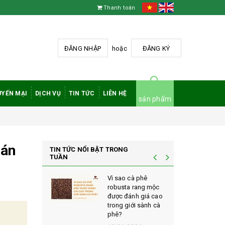
Thanh toán
ĐĂNG NHẬP
hoặc
ĐĂNG KÝ
YẾN MẠI
DỊCH VỤ
TIN TỨC
LIÊN HỆ
sản phẩm
uán
TIN TỨC NỔI BẬT TRONG
TUẦN
t chọn máy
Vì sao cà phê
phê
robusta rang mộc
i phù hợp
được đánh giá cao
cầu và ngân
trong giới sành cà
phê?