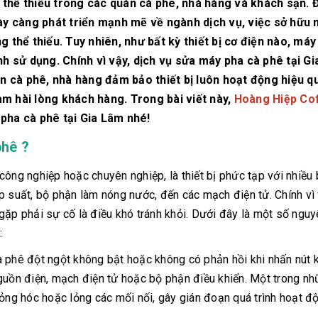
thể thiếu trong các quán cà phê, nhà hàng và khách sạn. 
ày càng phát triển mạnh mẽ về ngành dịch vụ, việc sở hữu 
 thể thiếu. Tuy nhiên, như bất kỳ thiết bị cơ điện nào, máy
nh sử dụng. Chính vì vậy, dịch vụ sửa máy pha cà phê tại G
án cà phê, nhà hàng đảm bảo thiết bị luôn hoạt động hiệu q
làm hài lòng khách hàng. Trong bài viết này,
Hoàng Hiệp Co
pha cà phê tại Gia Lâm nhé!
phê ?
công nghiệp hoặc chuyên nghiệp, là thiết bị phức tạp với nhiều
p suất, bộ phận làm nóng nước, đến các mạch điện tử. Chính vì 
gặp phải sự cố là điều khó tránh khỏi. Dưới đây là một số ngu
:
à phê đột ngột không bật hoặc không có phản hồi khi nhấn nút 
guồn điện, mạch điện tử hoặc bộ phận điều khiển. Một trong n
hỏng hóc hoặc lỏng các mối nối, gây gián đoạn quá trình hoạt đ