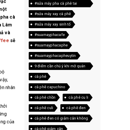
Đặc
#sửa máy pha cà phê tai
một
quảng trị
#sửa máy xay cà phê
 pha cà
ia Lâm
#sửa máy xay sinh tố
uả và
#suamayphacafe
ffee
sẽ
#suamayphacaphe
#suamayphacapheuytin
9 điểm cần chú ý khi mở quán
 bộ
cà phê
cà phê
vậy,
yên nhân
cà phê capuchino
cà phê chồn
cà phê cu li
khởi
cà phê culi
cà phê đen
hững
cà phê đen có giảm cân không
ộng của
cà phê giảm cân