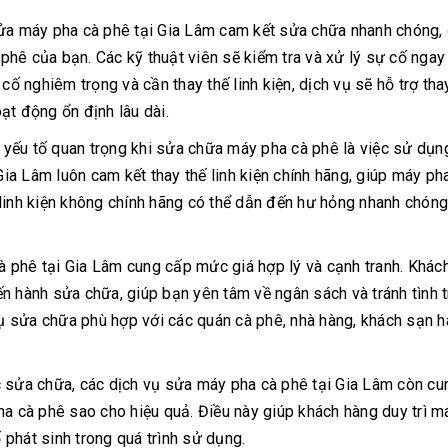
ửa máy pha cà phê tại Gia Lâm cam kết sửa chữa nhanh chóng
hê của bạn. Các kỹ thuật viên sẽ kiểm tra và xử lý sự cố ngay 
cố nghiêm trọng và cần thay thế linh kiện, dịch vụ sẽ hỗ trợ tha
ạt động ổn định lâu dài.
yếu tố quan trọng khi sửa chữa máy pha cà phê là việc sử dụng
Gia Lâm luôn cam kết thay thế linh kiện chính hãng, giúp máy ph
linh kiện không chính hãng có thể dẫn đến hư hỏng nhanh chóng
 phê tại Gia Lâm cung cấp mức giá hợp lý và cạnh tranh. Khác
iến hành sửa chữa, giúp bạn yên tâm về ngân sách và tránh tình 
 vụ sửa chữa phù hợp với các quán cà phê, nhà hàng, khách sạn h
 sửa chữa, các dịch vụ sửa máy pha cà phê tại Gia Lâm còn cu
ha cà phê sao cho hiệu quả. Điều này giúp khách hàng duy trì m
ố phát sinh trong quá trình sử dụng.