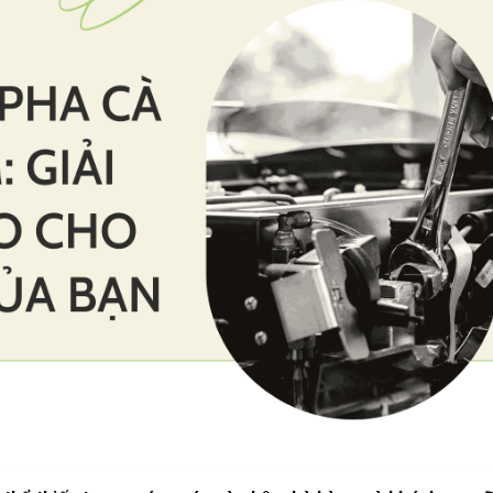
10/06/2026
10/06/2
Bí quyết chọn mua
Máy pha
cà phê hạt rang
DeLongh
mộc thơm ngon,
biệt mà 
chuẩn vị
người yê
10/06/2026
10/06/2
Những tiêu chí đánh
Cách vệ 
giá một loại bột cà
dưỡng m
phê nguyên chất
phê Win
ngon
chuẩn
10/06/2026
27/02/2