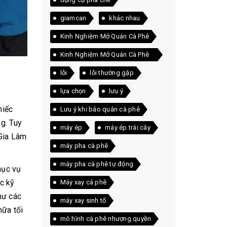
giamcan
khác nhau
Kinh Nghiệm Mở Quán Cà Phê
Kinh Nghiệm Mở Quán Cà Phê
Thực Tế
lỗi
lỗi thường gặp
lựa chọn
lưu ý
hiếc
Lưu ý khi bảo quản cà phê
g. Tuy
máy ép
máy ép trái cây
Gia Lâm
máy pha cà phê
máy pha cà phê tự động
hục vụ
c kỹ
Máy xay cà phê
hư các
máy xay sinh tố
hữa tối
mô hình cà phê nhượng quyền