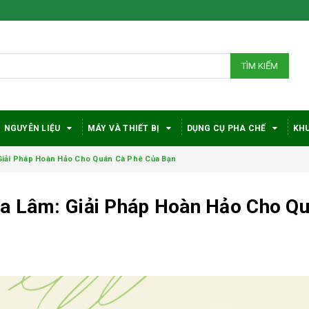
TÌM KIẾM
NGUYÊN LIỆU
MÁY VÀ THIẾT BỊ
DỤNG CỤ PHA CHẾ
KHU
Giải Pháp Hoàn Hảo Cho Quán Cà Phê Của Bạn
ia Lâm: Giải Pháp Hoàn Hảo Cho Q
Vì sao cà phê
Bí quyế
robusta rang mộc
pha cà 
được đánh giá cao
DeLongh
trong giới sành cà
với nhu 
phê?
sách