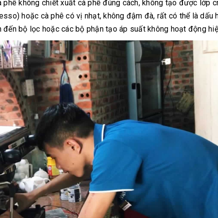
à phê không chiết xuất cà phê đúng cách, không tạo được lớp 
esso) hoặc cà phê có vị nhạt, không đậm đà, rất có thể là dấu 
uan đến bộ lọc hoặc các bộ phận tạo áp suất không hoạt động hi