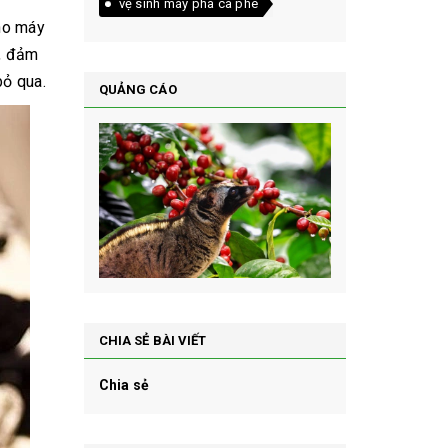
vệ sinh máy pha cà phê
ho máy
ụ, đảm
bỏ qua.
QUẢNG CÁO
CHIA SẺ BÀI VIẾT
Chia sẻ