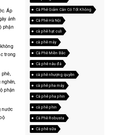
Cà Phê Giảm Cân Có Tốt Không
ớc. Áp
gây ảnh
Cà Phê Hà Nội
ộ phận
cà phê hạt culi
cà phê máy
c không
Cà Phê Miền Bắc
c trong
Cà phê nâu đá
 phê,
cà phê nhượng quyền
c nghẽn,
cà phê pha máy
bộ phận
Cà phê pha phin
cà phê phin
g nước
 bộ
Cà Phê Robusta
Cà phê sữa