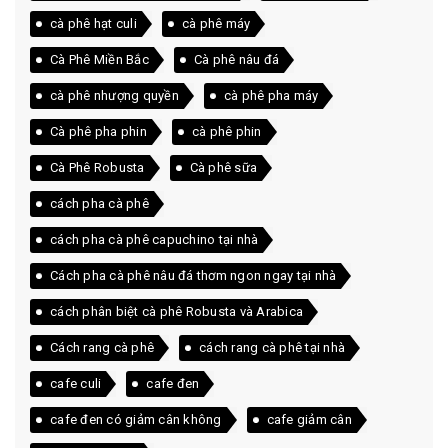
cà phê hạt culi
cà phê máy
Cà Phê Miền Bắc
Cà phê nâu đá
cà phê nhượng quyền
cà phê pha máy
Cà phê pha phin
cà phê phin
Cà Phê Robusta
Cà phê sữa
cách pha cà phê
cách pha cà phê capuchino tại nhà
Cách pha cà phê nâu đá thơm ngon ngay tại nhà
cách phân biệt cà phê Robusta và Arabica
Cách rang cà phê
cách rang cà phê tại nhà
cafe culi
cafe đen
cafe đen có giảm cân không
cafe giảm cân