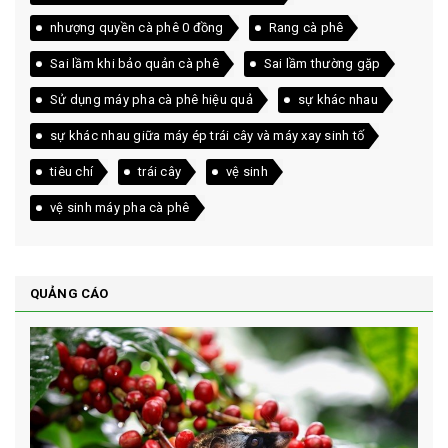
nhượng quyền cà phê 0 đồng
Rang cà phê
Sai lầm khi bảo quản cà phê
Sai lầm thường gặp
Sử dụng máy pha cà phê hiệu quả
sự khác nhau
sự khác nhau giữa máy ép trái cây và máy xay sinh tố
tiêu chí
trái cây
vệ sinh
vệ sinh máy pha cà phê
QUẢNG CÁO