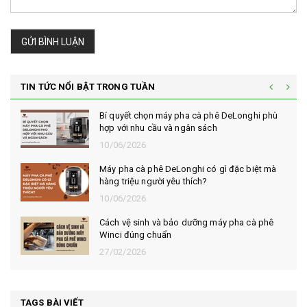
GỬI BÌNH LUẬN
TIN TỨC NỔI BẬT TRONG TUẦN
Bí quyết chọn máy pha cà phê DeLonghi phù
hợp với nhu cầu và ngân sách
10/06/2026
Máy pha cà phê DeLonghi có gì đặc biệt mà
hàng triệu người yêu thích?
10/06/2026
Cách vệ sinh và bảo dưỡng máy pha cà phê
Winci đúng chuẩn
27/02/2026
TAGS BÀI VIẾT