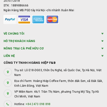
20/07/2018
STK : 1889886666
Ngân Hàng MB PGD tây Hà Nội -chi nhánh Xuân Mai
VỀ CHÚNG TÔI
HỖ TRỢ KHÁCH HÀNG
NÔNG TRẠI CÀ PHÊ HỮU CƠ
LIÊN HỆ
CÔNG TY TNHH HOÀNG HIỆP F&B
Trụ sở: Lô E18-DG03, thôn Du Nghệ, xã Quốc Oai, Tp.Hà Nội, Việt
Nam
Địa chỉ Farm: Hoàng Hiệp Coffee Farm, thôn đắk Sơn, xã Đắk Sắk,
tỉnh Lâm Đồng, Việt Nam
VP Miền Nam: 46/1 Trần Thị Năm, phường Trung Mỹ Tây, Tp.Hồ
Chí Minh, Việt Nam
Hotline:
+84 2473 098 898