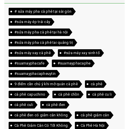
# sửa máy pha cà phê tại sài gòn
#sửa máy ép trái cây
#sửa máy pha cà phê tại hà nội
#sửa máy pha cà phê tai quảng trị
#sửa máy xay cà phê
#sửa máy xay sinh tố
#suamayphacafe
#suamayphacaphe
#suamayphacapheuytin
9 điểm cần chú ý khi mở quán cà phê
cà phê
cà phê capuchino
cà phê chồn
cà phê cu li
cà phê culi
cà phê đen
cà phê đen có giảm cân không
cà phê giảm cân
Cà Phê Giảm Cân Có Tốt Không
Cà Phê Hà Nội