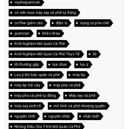
caphegiamcan
có nên mua máy xay cà phê tự động
coffee giảm cân
đậm vị
dụng cụ pha chế
giamcan
khác nhau
Kinh Nghiệm Mở Quán Cà Phê
Kinh Nghiệm Mở Quán Cà Phê Thực Tế
lỗi
lỗi thường gặp
lựa chọn
lưu ý
Lưu ý khi bảo quản cà phê
máy ép
máy ép trái cây
máy pha cà phê
máy pha cà phê tự động
Máy xay cà phê
máy xay sinh tố
mô hình cà phê nhượng quyền
nguyên chất
nguyên nhân
nhận biết
Những Điều Chú Ý Khi Mở Quán Cà Phê