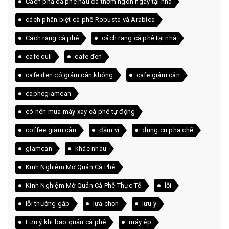
Cách pha cà phê nâu đá thơm ngon ngay tại nhà
cách phân biệt cà phê Robusta và Arabica
Cách rang cà phê
cách rang cà phê tại nhà
cafe culi
cafe đen
cafe đen có giảm cân không
cafe giảm cân
caphegiamcan
có nên mua máy xay cà phê tự động
coffee giảm cân
đậm vị
dụng cụ pha chế
giamcan
khác nhau
Kinh Nghiệm Mở Quán Cà Phê
Kinh Nghiệm Mở Quán Cà Phê Thực Tế
lỗi
lỗi thường gặp
lựa chọn
lưu ý
Lưu ý khi bảo quản cà phê
máy ép