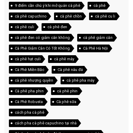
9 điểm cần chú ý khi mở quán cà phê
cà phê
cà phê capuchino
cà phê chồn
cà phê cu li
cà phê culi
cà phê đen
cà phê đen có giảm cân không
cà phê giảm cân
Cà Phê Giảm Cân Có Tốt Không
Cà Phê Hà Nội
cà phê hạt culi
cà phê máy
Cà Phê Miền Bắc
Cà phê nâu đá
cà phê nhượng quyền
cà phê pha máy
Cà phê pha phin
cà phê phin
Cà Phê Robusta
Cà phê sữa
cách pha cà phê
cách pha cà phê capuchino tại nhà