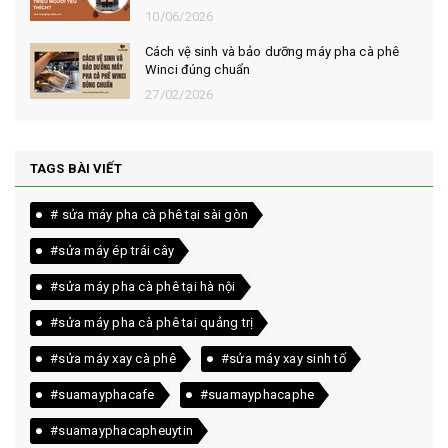
10/06/2026
Cách vệ sinh và bảo dưỡng máy pha cà phê
Winci đúng chuẩn
27/02/2026
TAGS BÀI VIẾT
# sửa máy pha cà phê tại sài gòn
#sửa máy ép trái cây
#sửa máy pha cà phê tại hà nội
#sửa máy pha cà phê tai quảng trị
#sửa máy xay cà phê
#sửa máy xay sinh tố
#suamayphacafe
#suamayphacaphe
#suamayphacapheuytin