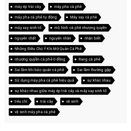
máy ép trái cây
máy pha cà phê
máy pha cà phê tự động
Máy xay cà phê
máy xay sinh tố
mô hình cà phê nhượng quyền
nguyên chất
nguyên nhân
nhận biết
Những Điều Chú Ý Khi Mở Quán Cà Phê
nhượng quyền cà phê 0 đồng
Rang cà phê
Sai lầm khi bảo quản cà phê
Sai lầm thường gặp
Sử dụng máy pha cà phê hiệu quả
sự khác nhau
sự khác nhau giữa máy ép trái cây và máy xay sinh tố
tiêu chí
trái cây
vệ sinh
vệ sinh máy pha cà phê