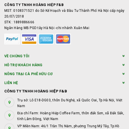
CÔNG TY TNHH HOÀNG HIỆP F&B
MST: 0108371521 do Sở Kế Hoạch và Đầu Tư Thành Phố Hà Nội cấp ngày
20/07/2018
STK : 1889886666
Ngân Hàng MB PGD tây Hà Nội -chi nhánh Xuân Mai
VỀ CHÚNG TÔI
HỖ TRỢ KHÁCH HÀNG
NÔNG TRẠI CÀ PHÊ HỮU CƠ
LIÊN HỆ
CÔNG TY TNHH HOÀNG HIỆP F&B
Trụ sở: Lô E18-DG03, thôn Du Nghệ, xã Quốc Oai, Tp.Hà Nội, Việt
Nam
Địa chỉ Farm: Hoàng Hiệp Coffee Farm, thôn đắk Sơn, xã Đắk Sắk,
tỉnh Lâm Đồng, Việt Nam
VP Miền Nam: 46/1 Trần Thị Năm, phường Trung Mỹ Tây, Tp.Hồ