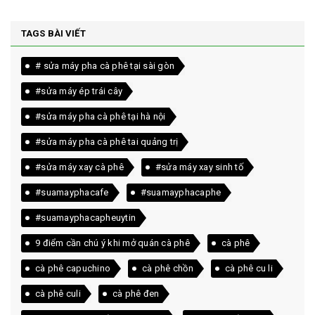
TAGS BÀI VIẾT
# sửa máy pha cà phê tại sài gòn
#sửa máy ép trái cây
#sửa máy pha cà phê tại hà nội
#sửa máy pha cà phê tai quảng trị
#sửa máy xay cà phê
#sửa máy xay sinh tố
#suamayphacafe
#suamayphacaphe
#suamayphacapheuytin
9 điểm cần chú ý khi mở quán cà phê
cà phê
cà phê capuchino
cà phê chồn
cà phê cu li
cà phê culi
cà phê đen