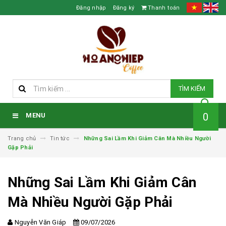
Đăng nhập
Đăng ký
Thanh toán
TÌM KIẾM
0
MENU
Trang chủ
Tin tức
Những Sai Lầm Khi Giảm Cân Mà Nhiều Người
Gặp Phải
Những Sai Lầm Khi Giảm Cân
Mà Nhiều Người Gặp Phải
Nguyễn Văn Giáp
09/07/2026