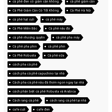
cà phê đen có giảm cân không
cà phê giảm cân
Cà Phê Giảm Cân Có Tốt Không
Cà Phê Hà Nội
cà phê hạt culi
cà phê máy
Cà Phê Miền Bắc
Cà phê nâu đá
cà phê nhượng quyền
cà phê pha máy
Cà phê pha phin
cà phê phin
Cà Phê Robusta
Cà phê sữa
cách pha cà phê
cách pha cà phê capuchino tại nhà
Cách pha cà phê nâu đá thơm ngon ngay tại nhà
cách phân biệt cà phê Robusta và Arabica
Cách rang cà phê
cách rang cà phê tại nhà
cafe culi
cafe đen