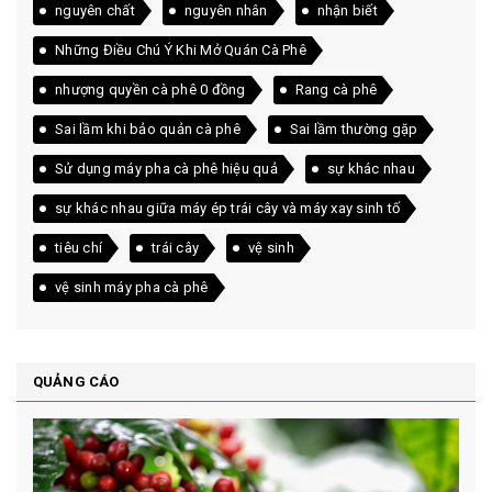
nguyên chất
nguyên nhân
nhận biết
Những Điều Chú Ý Khi Mở Quán Cà Phê
nhượng quyền cà phê 0 đồng
Rang cà phê
Sai lầm khi bảo quản cà phê
Sai lầm thường gặp
Sử dụng máy pha cà phê hiệu quả
sự khác nhau
sự khác nhau giữa máy ép trái cây và máy xay sinh tố
tiêu chí
trái cây
vệ sinh
vệ sinh máy pha cà phê
QUẢNG CÁO