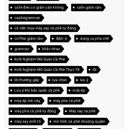
cafe đen có giảm cân không
cafe giảm cân
caphegiamcan
có nên mua máy xay cà phê tự động
coffee giảm cân
đậm vị
dụng cụ pha chế
giamcan
khác nhau
Kinh Nghiệm Mở Quán Cà Phê
Kinh Nghiệm Mở Quán Cà Phê Thực Tế
lỗi
lỗi thường gặp
lựa chọn
lưu ý
Lưu ý khi bảo quản cà phê
máy ép
máy ép trái cây
máy pha cà phê
máy pha cà phê tự động
Máy xay cà phê
máy xay sinh tố
mô hình cà phê nhượng quyền