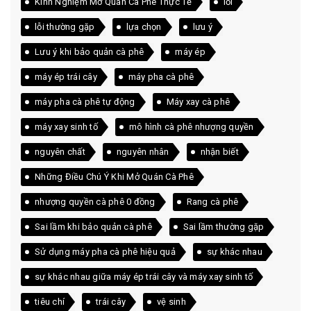
Kinh Nghiệm Mở Quán Cà Phê Thực Tế
lỗi
lỗi thường gặp
lựa chọn
lưu ý
Lưu ý khi bảo quản cà phê
máy ép
máy ép trái cây
máy pha cà phê
máy pha cà phê tự động
Máy xay cà phê
máy xay sinh tố
mô hình cà phê nhượng quyền
nguyên chất
nguyên nhân
nhận biết
Những Điều Chú Ý Khi Mở Quán Cà Phê
nhượng quyền cà phê 0 đồng
Rang cà phê
Sai lầm khi bảo quản cà phê
Sai lầm thường gặp
Sử dụng máy pha cà phê hiệu quả
sự khác nhau
sự khác nhau giữa máy ép trái cây và máy xay sinh tố
tiêu chí
trái cây
vệ sinh