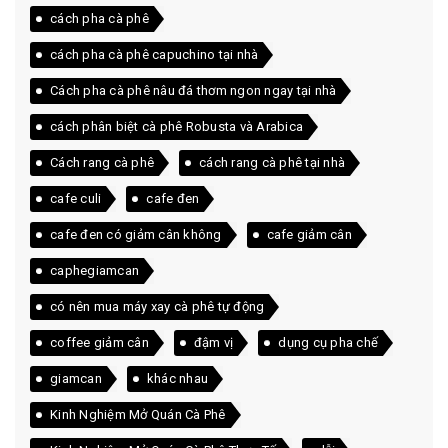
cách pha cà phê
cách pha cà phê capuchino tại nhà
Cách pha cà phê nâu đá thơm ngon ngay tại nhà
cách phân biệt cà phê Robusta và Arabica
Cách rang cà phê
cách rang cà phê tại nhà
cafe culi
cafe đen
cafe đen có giảm cân không
cafe giảm cân
caphegiamcan
có nên mua máy xay cà phê tự động
coffee giảm cân
đậm vị
dụng cụ pha chế
giamcan
khác nhau
Kinh Nghiệm Mở Quán Cà Phê