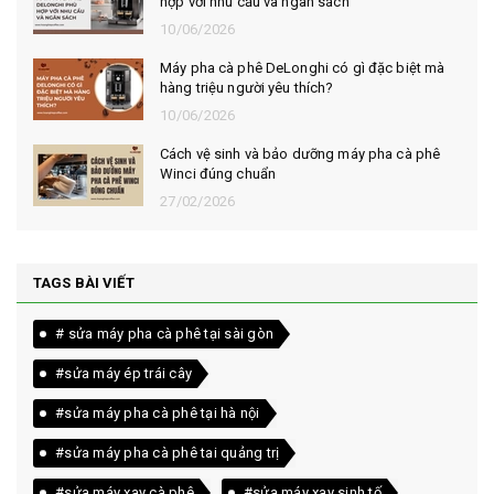
hợp với nhu cầu và ngân sách
10/06/2026
Máy pha cà phê DeLonghi có gì đặc biệt mà
hàng triệu người yêu thích?
10/06/2026
Cách vệ sinh và bảo dưỡng máy pha cà phê
Winci đúng chuẩn
27/02/2026
TAGS BÀI VIẾT
# sửa máy pha cà phê tại sài gòn
#sửa máy ép trái cây
#sửa máy pha cà phê tại hà nội
#sửa máy pha cà phê tai quảng trị
#sửa máy xay cà phê
#sửa máy xay sinh tố