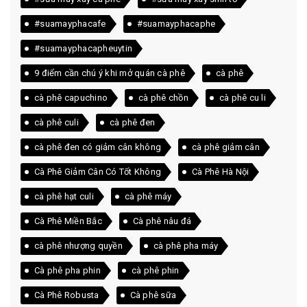
#suamayphacafe
#suamayphacaphe
#suamayphacapheuytin
9 điểm cần chú ý khi mở quán cà phê
cà phê
cà phê capuchino
cà phê chồn
cà phê cu li
cà phê culi
cà phê đen
cà phê đen có giảm cân không
cà phê giảm cân
Cà Phê Giảm Cân Có Tốt Không
Cà Phê Hà Nội
cà phê hạt culi
cà phê máy
Cà Phê Miền Bắc
Cà phê nâu đá
cà phê nhượng quyền
cà phê pha máy
Cà phê pha phin
cà phê phin
Cà Phê Robusta
Cà phê sữa