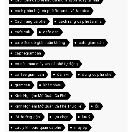
Cách pha cà phê nâu đá thơm ngon ngay tại nhà
cách phân biệt cà phê Robusta và Arabica
Cách rang cà phê
cách rang cà phê tại nhà
cafe culi
cafe đen
cafe đen có giảm cân không
cafe giảm cân
caphegiamcan
có nên mua máy xay cà phê tự động
coffee giảm cân
đậm vị
dụng cụ pha chế
giamcan
khác nhau
Kinh Nghiệm Mở Quán Cà Phê
Kinh Nghiệm Mở Quán Cà Phê Thực Tế
lỗi
lỗi thường gặp
lựa chọn
lưu ý
Lưu ý khi bảo quản cà phê
máy ép