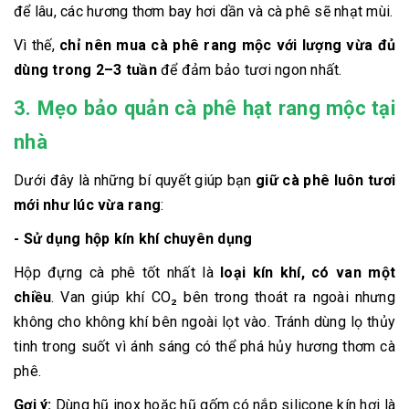
để lâu, các hương thơm bay hơi dần và cà phê sẽ nhạt mùi.
Vì thế,
chỉ nên mua cà phê rang mộc với lượng vừa đủ
dùng trong 2–3 tuần
để đảm bảo tươi ngon nhất.
3. Mẹo bảo quản cà phê hạt rang mộc tại
nhà
Dưới đây là những bí quyết giúp bạn
giữ cà phê luôn tươi
mới như lúc vừa rang
:
- Sử dụng hộp kín khí chuyên dụng
Hộp đựng cà phê tốt nhất là
loại kín khí, có van một
chiều
. Van giúp khí CO₂ bên trong thoát ra ngoài nhưng
không cho không khí bên ngoài lọt vào. Tránh dùng lọ thủy
tinh trong suốt vì ánh sáng có thể phá hủy hương thơm cà
phê.
Gợi ý:
Dùng hũ inox hoặc hũ gốm có nắp silicone kín hơi là