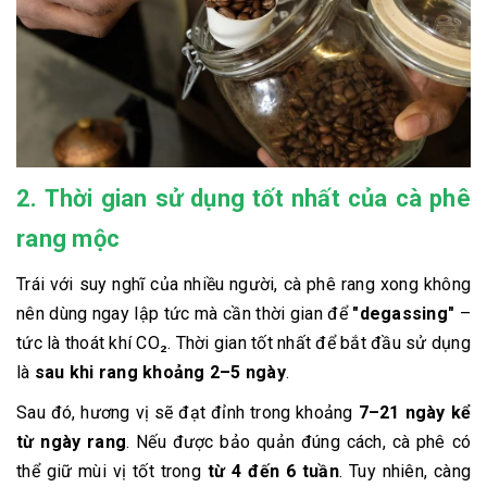
2. Thời gian sử dụng tốt nhất của cà phê
rang mộc
Trái với suy nghĩ của nhiều người, cà phê rang xong không
nên dùng ngay lập tức mà cần thời gian để
"degassing"
–
tức là thoát khí CO₂. Thời gian tốt nhất để bắt đầu sử dụng
là
sau khi rang khoảng 2–5 ngày
.
Sau đó, hương vị sẽ đạt đỉnh trong khoảng
7–21 ngày kể
từ ngày rang
. Nếu được bảo quản đúng cách, cà phê có
thể giữ mùi vị tốt trong
từ 4 đến 6 tuần
. Tuy nhiên, càng