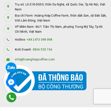
Trụ sở: Lô E18-DG03, thôn Du Nghệ, xã Quốc Oai, Tp.Hà Nội, Việt
Nam
Địa chỉ Farm: Hoàng Hiệp Coffee Farm, thôn đắk Sơn, xã Đắk Sắk,
tỉnh Lâm Đồng, Việt Nam
VP Miền Nam: 46/1 Trần Thị Năm, phường Trung Mỹ Tây, Tp.Hồ
Chí Minh, Việt Nam
Hotline:
+84 2473 098 898
Kinh Doanh:
0866 555 766
info@hoanghiepcoffee.com
© Bản quyền thuộc về
Hoàng Hiệp Coffee