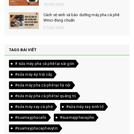
10/06/2026
Cách vệ sinh và bảo dưỡng máy pha cà phê
Winci đúng chuẩn
27/02/2026
TAGS BÀI VIẾT
# sửa máy pha cà phê tại sài gòn
#sửa máy ép trái cây
#sửa máy pha cà phê tại hà nội
#sửa máy pha cà phê tai quảng trị
#sửa máy xay cà phê
#sửa máy xay sinh tố
#suamayphacafe
#suamayphacaphe
#suamayphacapheuytin