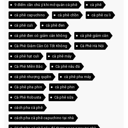
9 điểm cần chú ý khi mở quán cà phê
cà phê
cà phê capuchino
cà phê chồn
cà phê cu li
cà phê culi
cà phê đen
cà phê đen có giảm cân không
cà phê giảm cân
Cà Phê Giảm Cân Có Tốt Không
Cà Phê Hà Nội
cà phê hạt culi
cà phê máy
Cà Phê Miền Bắc
Cà phê nâu đá
cà phê nhượng quyền
cà phê pha máy
Cà phê pha phin
cà phê phin
Cà Phê Robusta
Cà phê sữa
cách pha cà phê
cách pha cà phê capuchino tại nhà