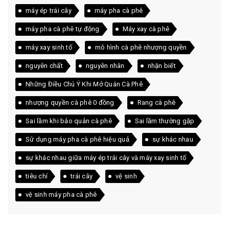
máy ép trái cây
máy pha cà phê
máy pha cà phê tự động
Máy xay cà phê
máy xay sinh tố
mô hình cà phê nhượng quyền
nguyên chất
nguyên nhân
nhận biết
Những Điều Chú Ý Khi Mở Quán Cà Phê
nhượng quyền cà phê 0 đồng
Rang cà phê
Sai lầm khi bảo quản cà phê
Sai lầm thường gặp
Sử dụng máy pha cà phê hiệu quả
sự khác nhau
sự khác nhau giữa máy ép trái cây và máy xay sinh tố
tiêu chí
trái cây
vệ sinh
vệ sinh máy pha cà phê