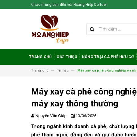
Chào mừng bạn đến với Hoàng Hiệp Coffee !
TRANG CHỦ
GIỚI THIỆU
NÔNG TRẠI CÀ PHÊ HỮU CƠ
Trang chủ
Tin tức
Máy xay cà phê công nghiệp và nhữ
Máy xay cà phê công nghiệ
máy xay thông thường
Vì sao cà phê
robusta rang mộc
Nguyễn Văn Giáp
10/06/2026
được đánh giá cao
trong giới sành cà
Trong ngành kinh doanh cà phê, chất lượng h
phê?
phê thơm ngon, đồng đều và giữ được hương 