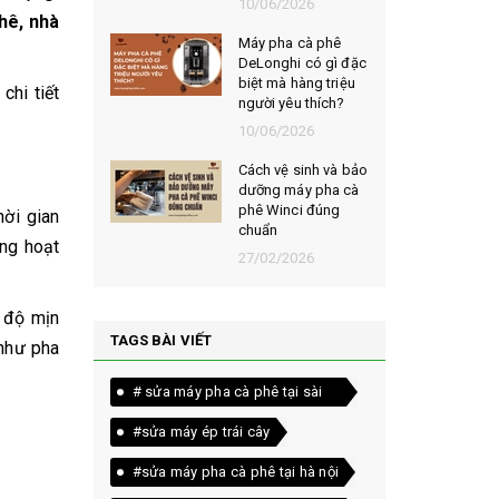
026
10/06/2026
hê, nhà
t chọn mua
Máy pha cà phê
ạt rang
DeLonghi có gì đặc
m ngon,
biệt mà hàng triệu
chi tiết
người yêu thích?
026
10/06/2026
êu chí đánh
Cách vệ sinh và bảo
loại bột cà
dưỡng máy pha cà
yên chất
phê Winci đúng
hời gian
chuẩn
ng hoạt
026
27/02/2026
 độ mịn
TAGS BÀI VIẾT
 như pha
# sửa máy pha cà phê tại sài
gòn
#sửa máy ép trái cây
#sửa máy pha cà phê tại hà nội