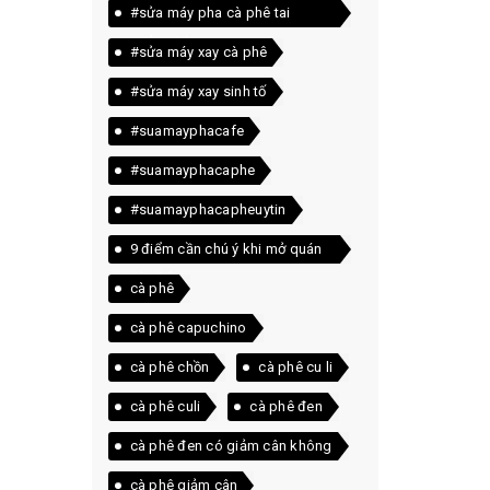
#sửa máy pha cà phê tai
quảng trị
#sửa máy xay cà phê
#sửa máy xay sinh tố
#suamayphacafe
#suamayphacaphe
#suamayphacapheuytin
9 điểm cần chú ý khi mở quán
cà phê
cà phê
cà phê capuchino
cà phê chồn
cà phê cu li
cà phê culi
cà phê đen
cà phê đen có giảm cân không
cà phê giảm cân