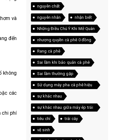
nguyên chất
nguyên nhân
nhận biết
 thơm và
Những Điều Chú Ý Khi Mở Quán
Cà Phê
mang đến
nhượng quyền cà phê 0 đồng
Rang cà phê
Sai lầm khi bảo quản cà phê
tố không
Sai lầm thường gặp
Sử dụng máy pha cà phê hiệu
hoặc các
quả
sự khác nhau
sự khác nhau giữa máy ép trái
 chi phí
cây và máy xay sinh tố
tiêu chí
trái cây
vệ sinh