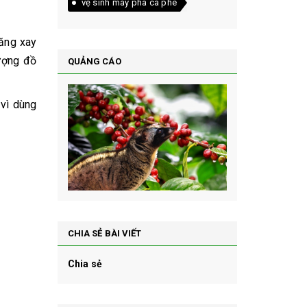
vệ sinh máy pha cà phê
năng xay
lượng đồ
QUẢNG CÁO
 vì dùng
CHIA SẺ BÀI VIẾT
Chia sẻ