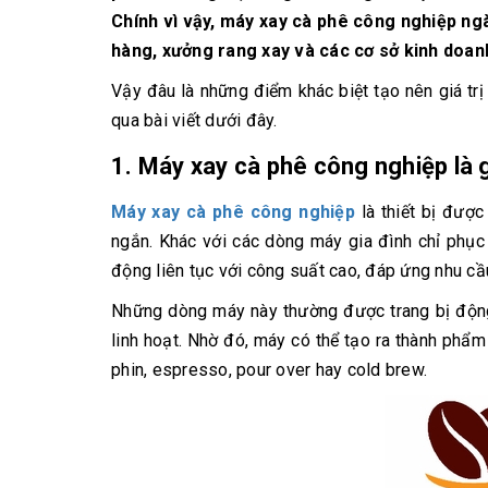
10/06/2026
Chính vì vậy, máy xay cà phê công nghiệp ngà
Bí quyết chọn mua
hàng, xưởng rang xay và các cơ sở kinh doan
cà phê hạt rang
mộc thơm ngon,
Vậy đâu là những điểm khác biệt tạo nên giá tr
chuẩn vị
qua bài viết dưới đây.
10/06/2026
1. Máy xay cà phê công nghiệp là 
Những tiêu chí đánh
giá một loại bột cà
phê nguyên chất
Máy xay cà phê công nghiệp
là thiết bị được
ngon
ngắn. Khác với các dòng máy gia đình chỉ phụ
10/06/2026
động liên tục với công suất cao, đáp ứng nhu cầ
Những dòng máy này thường được trang bị động
linh hoạt. Nhờ đó, máy có thể tạo ra thành phẩ
phin, espresso, pour over hay cold brew.