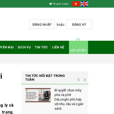
Thanh toán
ĐĂNG NHẬP
hoặc
ĐĂNG KÝ
YẾN MẠI
DỊCH VỤ
TIN TỨC
LIÊN HỆ
sản phẩm
i
TIN TỨC NỔI BẬT TRONG
TUẦN
à phê
Bí quyết chọn máy
 rang mộc
pha cà phê
nh giá cao
DeLonghi phù hợp
ới sành cà
với nhu cầu và ngân
g ly cà
sách
 trọng.