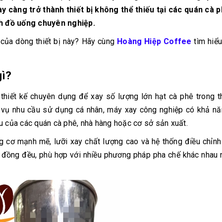
10/06/2026
10/06/2
y càng trở thành thiết bị không thể thiếu tại các quán cà p
Máy pha cà phê
Bí quyế
h đồ uống chuyên nghiệp.
DeLonghi có gì đặc
cà phê h
biệt mà hàng triệu
mộc thơ
ị của dòng thiết bị này? Hãy cùng
Hoàng Hiệp Coffee
tìm hiểu 
người yêu thích?
chuẩn vị
10/06/2026
10/06/2
gì?
Cách vệ sinh và bảo
Những ti
dưỡng máy pha cà
giá một 
phê Winci đúng
phê ngu
 thiết kế chuyên dụng để xay số lượng lớn hạt cà phê trong t
chuẩn
ngon
c vụ nhu cầu sử dụng cá nhân, máy xay công nghiệp có khả nă
27/02/2026
10/06/2
u của các quán cà phê, nhà hàng hoặc cơ sở sản xuất.
 cơ mạnh mẽ, lưỡi xay chất lượng cao và hệ thống điều chỉnh
m đồng đều, phù hợp với nhiều phương pháp pha chế khác nhau