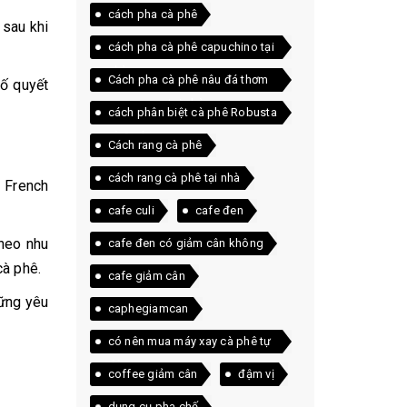
cách pha cà phê
 sau khi
cách pha cà phê capuchino tại
nhà
Cách pha cà phê nâu đá thơm
tố quyết
ngon ngay tại nhà
cách phân biệt cà phê Robusta
và Arabica
Cách rang cà phê
cách rang cà phê tại nhà
 French
cafe culi
cafe đen
theo nhu
cafe đen có giảm cân không
cà phê.
cafe giảm cân
hững yêu
caphegiamcan
có nên mua máy xay cà phê tự
động
coffee giảm cân
đậm vị
dụng cụ pha chế