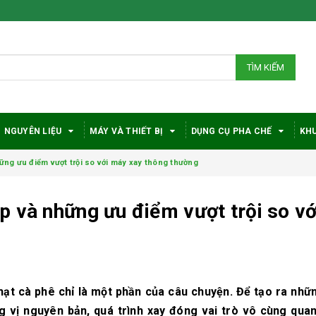
TÌM KIẾM
NGUYÊN LIỆU
MÁY VÀ THIẾT BỊ
DỤNG CỤ PHA CHẾ
KHU
ng ưu điểm vượt trội so với máy xay thông thường
p và những ưu điểm vượt trội so vớ
Bí quyết chọn máy
Vì sao c
pha cà phê
robusta
DeLonghi phù hợp
được đá
với nhu cầu và ngân
trong gi
ạt cà phê chỉ là một phần của câu chuyện. Để tạo ra nhữn
sách
phê?
vị nguyên bản, quá trình xay đóng vai trò vô cùng quan