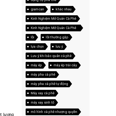
giamcan
khác nhau
Kinh Nghiệm Mở Quán Cà Phê
Kinh Nghiệm Mở Quán Cà Phê
Thực Tế
lỗi
lỗi thường gặp
lựa chọn
lưu ý
Lưu ý khi bảo quản cà phê
máy ép
máy ép trái cây
máy pha cà phê
máy pha cà phê tự động
Máy xay cà phê
máy xay sinh tố
mô hình cà phê nhượng quyền
ệt lượng