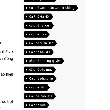
Cà Phê Giảm Cân Có Tốt Không
Cà Phê Hà Nội
cà phê hạt culi
cà phê máy
.
Cà Phê Miền Bắc
ó thể xử
Cà phê nâu đá
ách đông
cà phê nhượng quyền
cà phê pha máy
cao hiệu
Cà phê pha phin
cà phê phin
Cà Phê Robusta
hước bột
Cà phê sữa
.