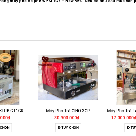
ợp trong máy pha cà phê WPM 1Gr – New 96%. Nếu có nhu cầu mua sản 
 KLUB GT1GR
Máy Pha Trà GINO 3GR
.000₫
30.900.000₫
17.000.000
 CHỌN
TUỲ CHỌN
TU