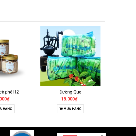
 cà phê H2
Đường Que
000₫
18.000₫
65
A HÀNG
MUA HÀNG
T