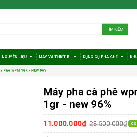
TÌM KIẾM
NGUYÊN LIỆU
MÁY VÀ THIẾT BỊ
DỤNG CỤ PHA CHẾ
KHU
Cà Phê WPM 1GR - NEW 96%
Máy pha cà phê w
1gr - new 96%
11.000.000₫
28.500.000₫
CÒ