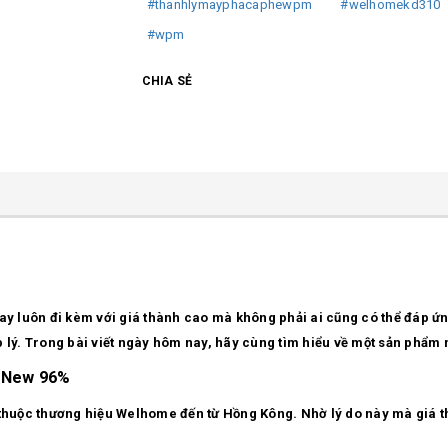
#thanhlymayphacaphewpm
#welhomekd310
#wpm
CHIA SẺ
 luôn đi kèm với giá thành cao mà không phải ai cũng có thể đáp ứ
p lý. Trong bài viết ngày hôm nay, hãy cùng tìm hiểu về một sản phẩ
– New 96%
huộc thương hiệu Welhome đến từ Hồng Kông. Nhờ lý do này mà giá t