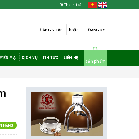
Thanh toán
ĐĂNG NHẬP
hoặc
ĐĂNG KÝ
YẾN MẠI
DỊCH VỤ
TIN TỨC
LIÊN HỆ
sản phẩm
pm
N HÀNG