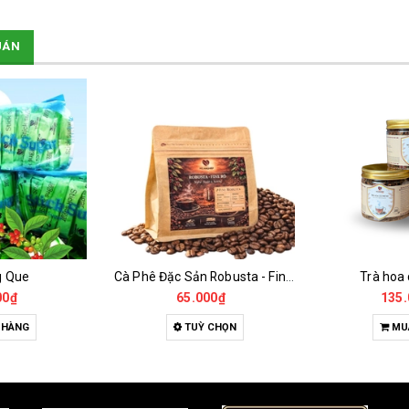
UÁN
g Que
Cà Phê Đặc Sản Robusta - Fine Robusta Anaerobic
Trà hoa
00₫
65.000₫
135.
 HÀNG
TUỲ CHỌN
MU