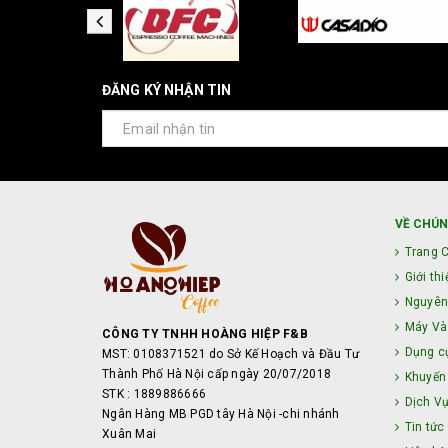
ĐĂNG KÝ NHẬN TIN
VỀ CHÚN
Trang 
Giới thi
Nguyên
Máy Và 
CÔNG TY TNHH HOÀNG HIỆP F&B
Dụng c
MST: 0108371521 do Sở Kế Hoạch và Đầu Tư
Thành Phố Hà Nội cấp ngày 20/07/2018
Khuyến
STK : 1889886666
Dịch V
Ngân Hàng MB PGD tây Hà Nội -chi nhánh
Tin tức
Xuân Mai