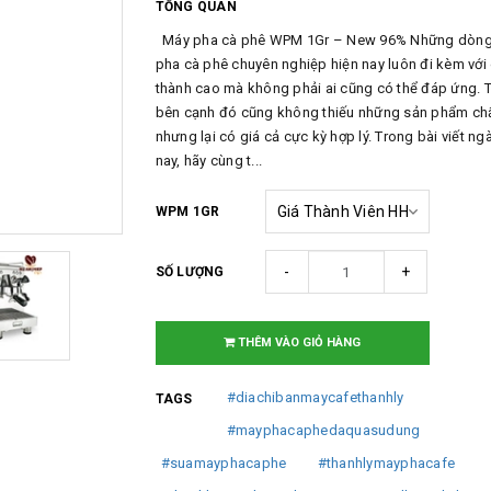
TỔNG QUAN
Máy pha cà phê WPM 1Gr – New 96% Những dòn
pha cà phê chuyên nghiệp hiện nay luôn đi kèm với 
thành cao mà không phải ai cũng có thể đáp ứng. T
bên cạnh đó cũng không thiếu những sản phẩm ch
nhưng lại có giá cả cực kỳ hợp lý. Trong bài viết n
nay, hãy cùng t...
WPM 1GR
-
+
SỐ LƯỢNG
THÊM VÀO GIỎ HÀNG
#diachibanmaycafethanhly
TAGS
#mayphacaphedaquasudung
#suamayphacaphe
#thanhlymayphacafe