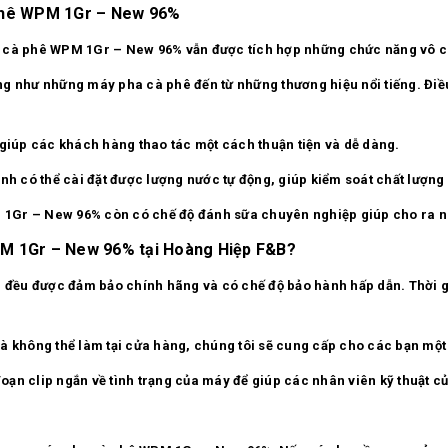
 phê WPM 1Gr – New 96%
a cà phê WPM 1Gr – New 96% vẫn được tích hợp những chức năng vô c
ng như những máy pha cà phê đến từ những thương hiệu nổi tiếng. Đi
 giúp các khách hàng thao tác một cách thuận tiện và dễ dàng.
nh có thể cài đặt được lượng nước tự động, giúp kiểm soát chất lượng 
1Gr – New 96% còn có chế độ đánh sữa chuyên nghiệp giúp cho ra nh
PM 1Gr – New 96% tại Hoàng Hiệp F&B?
ều được đảm bảo chính hãng và có chế độ bảo hành hấp dẫn. Thời gia
và không thể làm tại cửa hàng, chúng tôi sẽ cung cấp cho các bạn mộ
 đoạn clip ngắn về tình trạng của máy để giúp các nhân viên kỹ thuật 