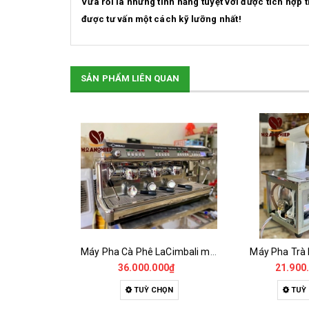
Vừa rồi là những tính năng tuyệt vời được tích h
được tư vấn một cách kỹ lưỡng nhất!
SẢN PHẨM LIÊN QUAN
Máy Pha Trà KLUB 2GR Đã Qua Sử Dụng
Máy Pha Cà Phê LaCimbali m39 A3 - Đã Qua Sử Dụng
Máy Pha Trà
000₫
36.000.000₫
21.900
HỌN
TUỲ CHỌN
TUỲ