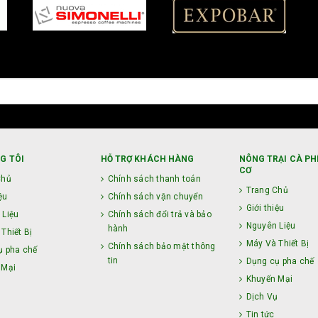
G TÔI
HỖ TRỢ KHÁCH HÀNG
NÔNG TRẠI CÀ PH
CƠ
Chủ
Chính sách thanh toán
Trang Chủ
ệu
Chính sách vận chuyển
Giới thiệu
 Liệu
Chính sách đổi trả và bảo
Nguyên Liệu
hành
Thiết Bị
Máy Và Thiết Bị
Chính sách bảo mật thông
ụ pha chế
tin
Dụng cụ pha chế
 Mại
Khuyến Mại
ụ
Dịch Vụ
Tin tức