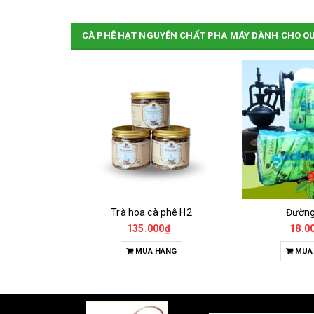
CÀ PHÊ HẠT NGUYÊN CHẤT PHA MÁY DÀNH CHO Q
Cà Phê Đặc Sản Robusta - Fine Robusta Anaerobic
Trà hoa cà phê H2
Đườn
0₫
135.000₫
18.0
HỌN
MUA HÀNG
MUA