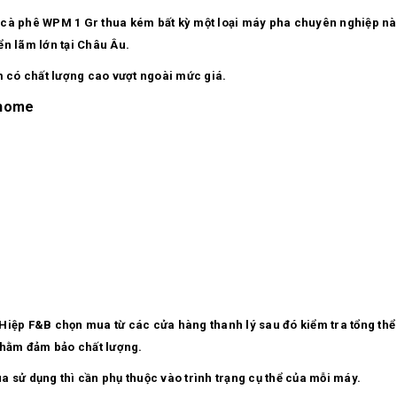
a cà phê WPM 1 Gr thua kém bất kỳ một loại máy pha chuyên nghiệp n
ển lãm lớn tại Châu Âu.
m có chất lượng cao vượt ngoài mức giá.
lhome
p F&B chọn mua từ các cửa hàng thanh lý sau đó kiểm tra tổng thể và
 nhằm đảm bảo chất lượng.
a sử dụng thì cần phụ thuộc vào trình trạng cụ thể của mỗi máy.