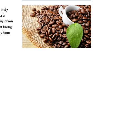
g máy
giá
uy nhiên
ất lượng
gày hôm