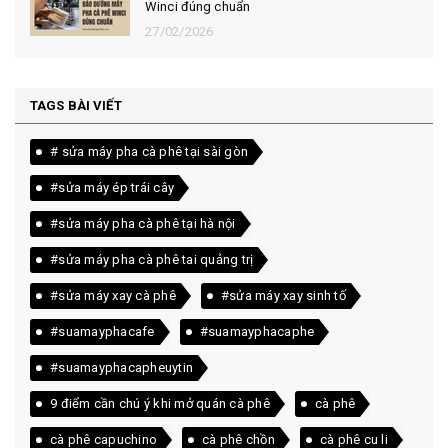
Winci đúng chuẩn
27/02/2026
TAGS BÀI VIẾT
# sửa máy pha cà phê tại sài gòn
#sửa máy ép trái cây
#sửa máy pha cà phê tại hà nội
#sửa máy pha cà phê tai quảng trị
#sửa máy xay cà phê
#sửa máy xay sinh tố
#suamayphacafe
#suamayphacaphe
#suamayphacapheuytin
9 điểm cần chú ý khi mở quán cà phê
cà phê
cà phê capuchino
cà phê chồn
cà phê cu li