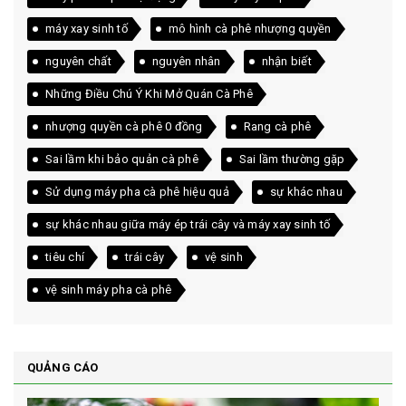
máy xay sinh tố
mô hình cà phê nhượng quyền
nguyên chất
nguyên nhân
nhận biết
Những Điều Chú Ý Khi Mở Quán Cà Phê
nhượng quyền cà phê 0 đồng
Rang cà phê
Sai lầm khi bảo quản cà phê
Sai lầm thường gặp
Sử dụng máy pha cà phê hiệu quả
sự khác nhau
sự khác nhau giữa máy ép trái cây và máy xay sinh tố
tiêu chí
trái cây
vệ sinh
vệ sinh máy pha cà phê
QUẢNG CÁO