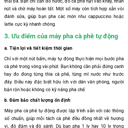
thải bã. Bạn chỉ cần đổ nước, đổ cà phê hạt vào khay, nhấn
nút và chờ máy hoàn tất. Một số máy còn tích hợp sẵn vòi
đánh sữa, giúp bạn pha các món như cappuccino hoặc
latte cực kỳ nhanh chóng.
3. Ưu điểm của máy pha cà phê tự động
a. Tiện lợi và tiết kiệm thời gian
Chỉ với một nút bấm, máy tự động thực hiện mọi bước pha
cà phê trong vòng vài phút. Bạn không cần phải đứng canh
hay đo đong từng thìa cà phê, từng ml nước như trước
đây. Điều này đặc biệt hữu ích với dân văn phòng, người
bận rộn hoặc không có kỹ năng pha chế.
b. Đảm bảo chất lượng ổn định
Máy pha cà phê tự động được lập trình sẵn với các thông
số chuẩn, giúp mỗi tách cà phê đều đồng nhất về hương
vị, độ đậm và độ sánh. Dù bạn pha 1 ly hay 10 ly trong