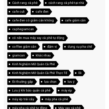
Cách rang cà phê
cách rang cà phê tại nhà
cafe culi
cafe đen
cafe đen có giảm cân không
cafe giảm cân
caphegiamcan
có nên mua máy xay cà phê tự động
coffee giảm cân
đậm vị
dụng cụ pha chế
giamcan
khác nhau
Kinh Nghiệm Mở Quán Cà Phê
Kinh Nghiệm Mở Quán Cà Phê Thực Tế
lỗi
lỗi thường gặp
lựa chọn
lưu ý
Lưu ý khi bảo quản cà phê
máy ép
máy ép trái cây
máy pha cà phê
máy pha cà phê tự động
Máy xay cà phê