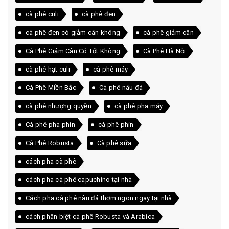
cà phê culi
cà phê đen
cà phê đen có giảm cân không
cà phê giảm cân
Cà Phê Giảm Cân Có Tốt Không
Cà Phê Hà Nội
cà phê hạt culi
cà phê máy
Cà Phê Miền Bắc
Cà phê nâu đá
cà phê nhượng quyền
cà phê pha máy
Cà phê pha phin
cà phê phin
Cà Phê Robusta
Cà phê sữa
cách pha cà phê
cách pha cà phê capuchino tại nhà
Cách pha cà phê nâu đá thơm ngon ngay tại nhà
cách phân biệt cà phê Robusta và Arabica