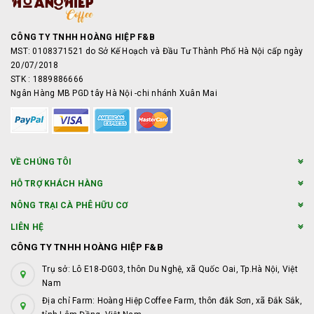
CÔNG TY TNHH HOÀNG HIỆP F&B
MST: 0108371521 do Sở Kế Hoạch và Đầu Tư Thành Phố Hà Nội cấp ngày
20/07/2018
STK : 1889886666
Ngân Hàng MB PGD tây Hà Nội -chi nhánh Xuân Mai
VỀ CHÚNG TÔI
HỖ TRỢ KHÁCH HÀNG
NÔNG TRẠI CÀ PHÊ HỮU CƠ
LIÊN HỆ
CÔNG TY TNHH HOÀNG HIỆP F&B
Trụ sở: Lô E18-DG03, thôn Du Nghệ, xã Quốc Oai, Tp.Hà Nội, Việt
Nam
Địa chỉ Farm: Hoàng Hiệp Coffee Farm, thôn đắk Sơn, xã Đắk Sắk,