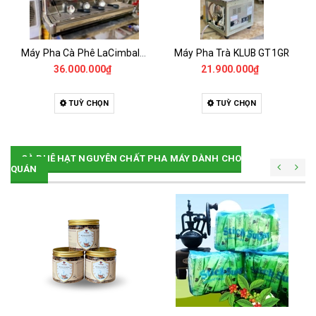
Máy Pha Cà Phê LaCimbali m39 A3 - Đã Qua Sử Dụng
Máy Pha Trà KLUB GT1GR
36.000.000₫
21.900.000₫
TUỲ CHỌN
TUỲ CHỌN
CÀ PHÊ HẠT NGUYÊN CHẤT PHA MÁY DÀNH CHO
QUÁN