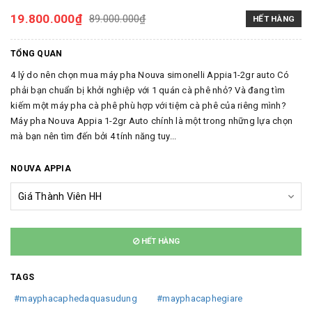
19.800.000₫
89.000.000₫
HẾT HÀNG
TỔNG QUAN
4 lý do nên chọn mua máy pha Nouva simonelli Appia1-2gr auto Có
phải bạn chuẩn bị khởi nghiệp với 1 quán cà phê nhỏ? Và đang tìm
kiếm một máy pha cà phê phù hợp với tiệm cà phê của riêng mình?
Máy pha Nouva Appia 1-2gr Auto chính là một trong những lựa chọn
mà bạn nên tìm đến bởi 4 tính năng tuy...
NOUVA APPIA
HẾT HÀNG
TAGS
#mayphacaphedaquasudung
#mayphacaphegiare