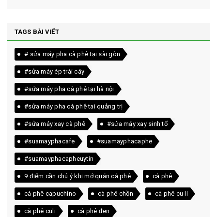
TAGS BÀI VIẾT
# sửa máy pha cà phê tại sài gòn
#sửa máy ép trái cây
#sửa máy pha cà phê tại hà nội
#sửa máy pha cà phê tai quảng trị
#sửa máy xay cà phê
#sửa máy xay sinh tố
#suamayphacafe
#suamayphacaphe
#suamayphacapheuytin
9 điểm cần chú ý khi mở quán cà phê
cà phê
cà phê capuchino
cà phê chồn
cà phê cu li
cà phê culi
cà phê đen