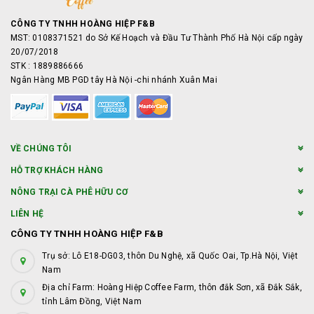
CÔNG TY TNHH HOÀNG HIỆP F&B
MST: 0108371521 do Sở Kế Hoạch và Đầu Tư Thành Phố Hà Nội cấp ngày
20/07/2018
STK : 1889886666
Ngân Hàng MB PGD tây Hà Nội -chi nhánh Xuân Mai
VỀ CHÚNG TÔI
HỖ TRỢ KHÁCH HÀNG
NÔNG TRẠI CÀ PHÊ HỮU CƠ
LIÊN HỆ
CÔNG TY TNHH HOÀNG HIỆP F&B
Trụ sở: Lô E18-DG03, thôn Du Nghệ, xã Quốc Oai, Tp.Hà Nội, Việt
Nam
Địa chỉ Farm: Hoàng Hiệp Coffee Farm, thôn đắk Sơn, xã Đắk Sắk,
tỉnh Lâm Đồng, Việt Nam