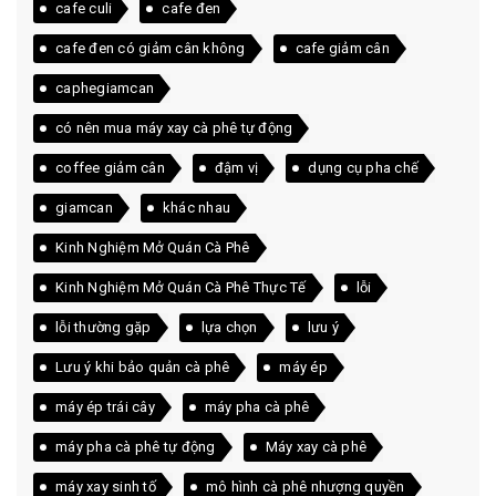
cafe culi
cafe đen
cafe đen có giảm cân không
cafe giảm cân
caphegiamcan
có nên mua máy xay cà phê tự động
coffee giảm cân
đậm vị
dụng cụ pha chế
giamcan
khác nhau
Kinh Nghiệm Mở Quán Cà Phê
Kinh Nghiệm Mở Quán Cà Phê Thực Tế
lỗi
lỗi thường gặp
lựa chọn
lưu ý
Lưu ý khi bảo quản cà phê
máy ép
máy ép trái cây
máy pha cà phê
máy pha cà phê tự động
Máy xay cà phê
máy xay sinh tố
mô hình cà phê nhượng quyền