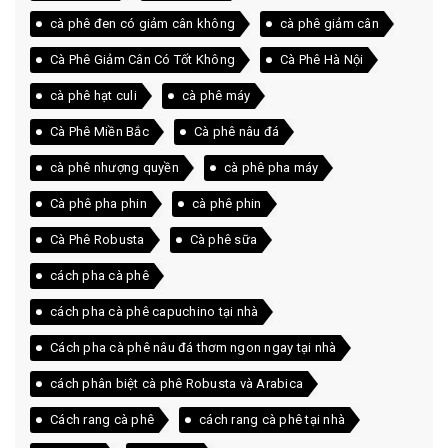
cà phê đen có giảm cân không
cà phê giảm cân
Cà Phê Giảm Cân Có Tốt Không
Cà Phê Hà Nội
cà phê hạt culi
cà phê máy
Cà Phê Miền Bắc
Cà phê nâu đá
cà phê nhượng quyền
cà phê pha máy
Cà phê pha phin
cà phê phin
Cà Phê Robusta
Cà phê sữa
cách pha cà phê
cách pha cà phê capuchino tại nhà
Cách pha cà phê nâu đá thơm ngon ngay tại nhà
cách phân biệt cà phê Robusta và Arabica
Cách rang cà phê
cách rang cà phê tại nhà