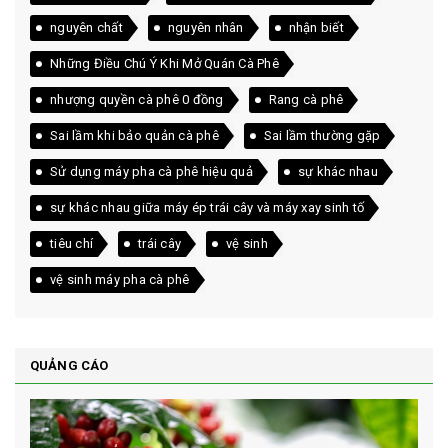
nguyên chất
nguyên nhân
nhận biết
Những Điều Chú Ý Khi Mở Quán Cà Phê
nhượng quyền cà phê 0 đồng
Rang cà phê
Sai lầm khi bảo quản cà phê
Sai lầm thường gặp
Sử dụng máy pha cà phê hiệu quả
sự khác nhau
sự khác nhau giữa máy ép trái cây và máy xay sinh tố
tiêu chí
trái cây
vệ sinh
vệ sinh máy pha cà phê
QUẢNG CÁO