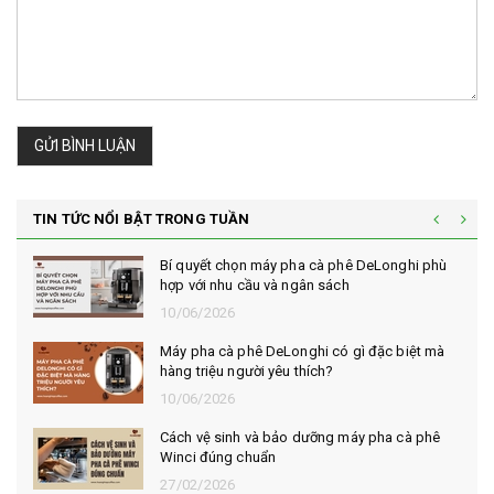
GỬI BÌNH LUẬN
TIN TỨC NỔI BẬT TRONG TUẦN
Bí quyết chọn máy pha cà phê DeLonghi phù
hợp với nhu cầu và ngân sách
10/06/2026
Máy pha cà phê DeLonghi có gì đặc biệt mà
hàng triệu người yêu thích?
10/06/2026
Cách vệ sinh và bảo dưỡng máy pha cà phê
Winci đúng chuẩn
27/02/2026