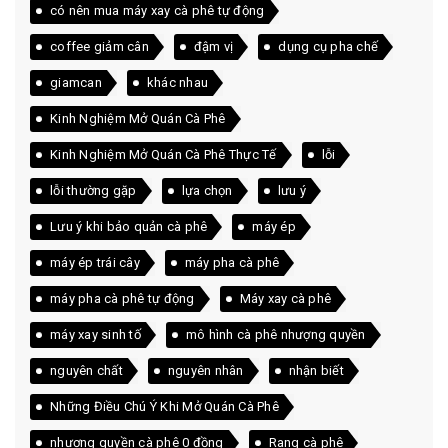
có nên mua máy xay cà phê tự động
coffee giảm cân
đậm vị
dụng cụ pha chế
giamcan
khác nhau
Kinh Nghiệm Mở Quán Cà Phê
Kinh Nghiệm Mở Quán Cà Phê Thực Tế
lỗi
lỗi thường gặp
lựa chọn
lưu ý
Lưu ý khi bảo quản cà phê
máy ép
máy ép trái cây
máy pha cà phê
máy pha cà phê tự động
Máy xay cà phê
máy xay sinh tố
mô hình cà phê nhượng quyền
nguyên chất
nguyên nhân
nhận biết
Những Điều Chú Ý Khi Mở Quán Cà Phê
nhượng quyền cà phê 0 đồng
Rang cà phê