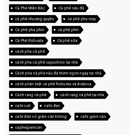
Cà Phê Miền Bắc
Cà phê nâu đá
cà phê nhượng quyền
cà phê pha máy
Cà phê pha phin
cà phê phin
Cà Phê Robusta
Cà phê sữa
cách pha cà phê
cách pha cà phê capuchino tại nhà
Cách pha cà phê nâu đá thơm ngon ngay tại nhà
cách phân biệt cà phê Robusta và Arabica
Cách rang cà phê
cách rang cà phê tại nhà
cafe culi
cafe đen
cafe đen có giảm cân không
cafe giảm cân
caphegiamcan