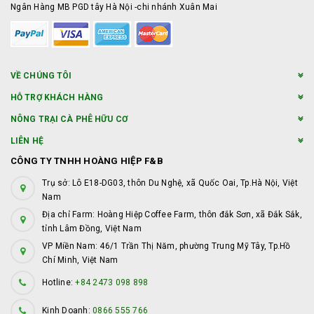
Ngân Hàng MB PGD tây Hà Nội -chi nhánh Xuân Mai
VỀ CHÚNG TÔI
HỖ TRỢ KHÁCH HÀNG
NÔNG TRẠI CÀ PHÊ HỮU CƠ
LIÊN HỆ
CÔNG TY TNHH HOÀNG HIỆP F&B
Trụ sở: Lô E18-DG03, thôn Du Nghệ, xã Quốc Oai, Tp.Hà Nội, Việt
Nam
Địa chỉ Farm: Hoàng Hiệp Coffee Farm, thôn đắk Sơn, xã Đắk Sắk,
tỉnh Lâm Đồng, Việt Nam
VP Miền Nam: 46/1 Trần Thị Năm, phường Trung Mỹ Tây, Tp.Hồ
Chí Minh, Việt Nam
Hotline:
+84 2473 098 898
Kinh Doanh:
0866 555 766