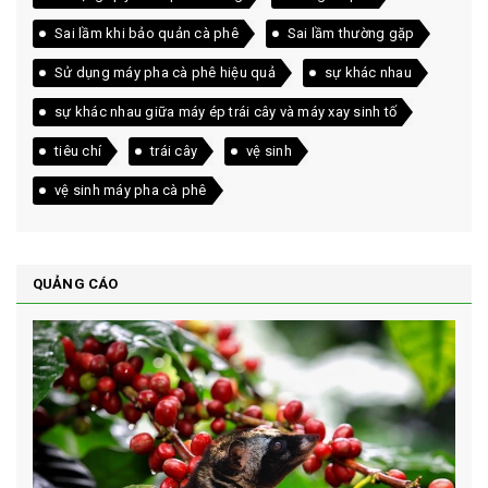
Sai lầm khi bảo quản cà phê
Sai lầm thường gặp
Sử dụng máy pha cà phê hiệu quả
sự khác nhau
sự khác nhau giữa máy ép trái cây và máy xay sinh tố
tiêu chí
trái cây
vệ sinh
vệ sinh máy pha cà phê
QUẢNG CÁO