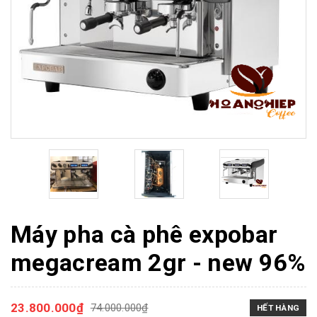
Máy pha cà phê expobar
megacream 2gr - new 96%
23.800.000₫
74.000.000₫
HẾT HÀNG