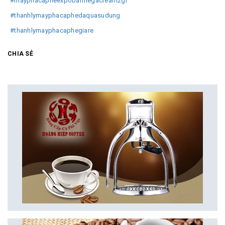
#mayphacapheexpobarmegacream2gr
#thanhlymayphacaphedaquasudung
#thanhlymayphacaphegiare
CHIA SẺ