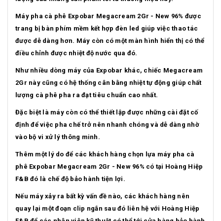
Máy pha cà phê Expobar Megacream 2Gr - New 96% được
trang bị bàn phím mềm kết hợp đèn led giúp việc thao tác
được dễ dàng hơn. Máy còn có một màn hình hiển thị có thể
điều chỉnh được nhiệt độ nước qua đó.
Như nhiều dòng máy của Expobar khác, chiếc Megacream
2Gr này cũng có hệ thống cân bằng nhiệt tự động giúp chất
lượng cà phê pha ra đạt tiêu chuẩn cao nhất.
Đặc biệt là máy còn có thể thiết lập được những cài đặt cố
định để việc pha chế trở nên nhanh chóng và dễ dàng nhờ
vào bộ vi xử lý thông minh.
Thêm một lý do để các khách hàng chọn lựa máy pha cà
phê Expobar Megacream 2Gr - New 96% có tại Hoàng Hiệp
F&B đó là chế độ bảo hành tiện lợi.
Nếu máy xảy ra bất kỳ vấn đề nào, các khách hàng nên
quay lại một đoạn clip ngắn sau đó liên hệ với Hoàng Hiệp
F&B để các nhân viên kỹ thuật có thể tới cửa hàng bảo hành