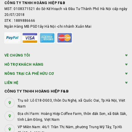
CÔNG TY TNHH HOÀNG HIỆP F&B
MST: 0108371521 do Sở Kế Hoạch và Đầu Tư Thành Phố Hà Nội cấp ngày
20/07/2018
STK : 1889886666
Ngân Hàng MB PGD tây Hà Nội -chi nhánh Xuân Mai
VỀ CHÚNG TÔI
HỖ TRỢ KHÁCH HÀNG
NÔNG TRẠI CÀ PHÊ HỮU CƠ
LIÊN HỆ
CÔNG TY TNHH HOÀNG HIỆP F&B
Trụ sở: Lô E18-DG03, thôn Du Nghệ, xã Quốc Oai, Tp.Hà Nội, Việt
Nam
Địa chỉ Farm: Hoàng Hiệp Coffee Farm, thôn đắk Sơn, xã Đắk Sắk,
tỉnh Lâm Đồng, Việt Nam
VP Miền Nam: 46/1 Trần Thị Năm, phường Trung Mỹ Tây, Tp.Hồ