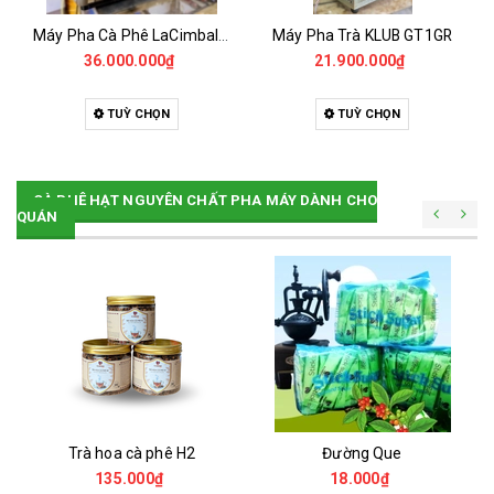
Máy Pha Cà Phê LaCimbali m39 A3 - Đã Qua Sử Dụng
Máy Pha Trà KLUB GT1GR
36.000.000₫
21.900.000₫
TUỲ CHỌN
TUỲ CHỌN
CÀ PHÊ HẠT NGUYÊN CHẤT PHA MÁY DÀNH CHO
QUÁN
Trà hoa cà phê H2
Đường Que
135.000₫
18.000₫