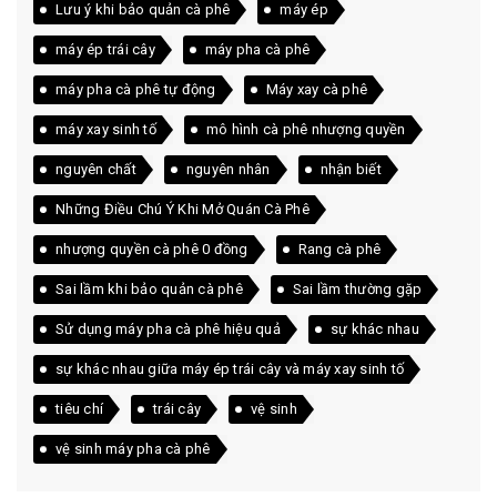
Lưu ý khi bảo quản cà phê
máy ép
máy ép trái cây
máy pha cà phê
máy pha cà phê tự động
Máy xay cà phê
máy xay sinh tố
mô hình cà phê nhượng quyền
nguyên chất
nguyên nhân
nhận biết
Những Điều Chú Ý Khi Mở Quán Cà Phê
nhượng quyền cà phê 0 đồng
Rang cà phê
Sai lầm khi bảo quản cà phê
Sai lầm thường gặp
Sử dụng máy pha cà phê hiệu quả
sự khác nhau
sự khác nhau giữa máy ép trái cây và máy xay sinh tố
tiêu chí
trái cây
vệ sinh
vệ sinh máy pha cà phê