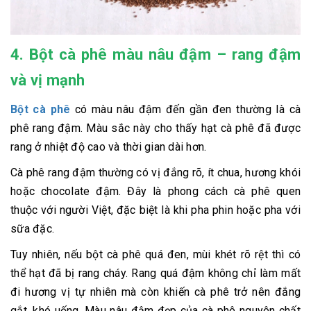
4. Bột cà phê màu nâu đậm – rang đậm
và vị mạnh
Bột cà phê
có màu nâu đậm đến gần đen thường là cà
phê rang đậm. Màu sắc này cho thấy hạt cà phê đã được
rang ở nhiệt độ cao và thời gian dài hơn.
Cà phê rang đậm thường có vị đắng rõ, ít chua, hương khói
hoặc chocolate đậm. Đây là phong cách cà phê quen
thuộc với người Việt, đặc biệt là khi pha phin hoặc pha với
sữa đặc.
Tuy nhiên, nếu bột cà phê quá đen, mùi khét rõ rệt thì có
thể hạt đã bị rang cháy. Rang quá đậm không chỉ làm mất
đi hương vị tự nhiên mà còn khiến cà phê trở nên đắng
gắt, khó uống. Màu nâu đậm đẹp của cà phê nguyên chất