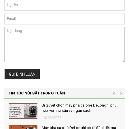
GỬI BÌNH LUẬN
TIN TỨC NỔI BẬT TRONG TUẦN
Bí quyết chọn máy pha cà phê DeLonghi phù
hợp với nhu cầu và ngân sách
10/06/2026
Máy pha cà phê DeLonghi có gì đặc biệt mà