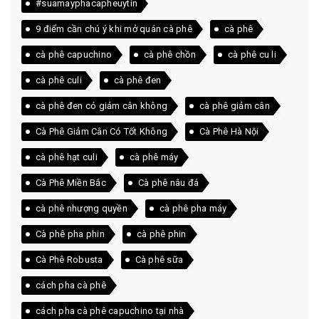
#suamayphacapheuytin
9 điểm cần chú ý khi mở quán cà phê
cà phê
cà phê capuchino
cà phê chồn
cà phê cu li
cà phê culi
cà phê đen
cà phê đen có giảm cân không
cà phê giảm cân
Cà Phê Giảm Cân Có Tốt Không
Cà Phê Hà Nội
cà phê hạt culi
cà phê máy
Cà Phê Miền Bắc
Cà phê nâu đá
cà phê nhượng quyền
cà phê pha máy
Cà phê pha phin
cà phê phin
Cà Phê Robusta
Cà phê sữa
cách pha cà phê
cách pha cà phê capuchino tại nhà