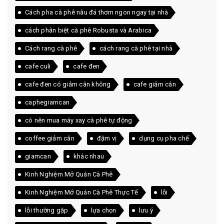
Cách pha cà phê nâu đá thơm ngon ngay tại nhà
cách phân biệt cà phê Robusta và Arabica
Cách rang cà phê
cách rang cà phê tại nhà
cafe culi
cafe đen
cafe đen có giảm cân không
cafe giảm cân
caphegiamcan
có nên mua máy xay cà phê tự động
coffee giảm cân
đậm vị
dụng cụ pha chế
giamcan
khác nhau
Kinh Nghiệm Mở Quán Cà Phê
Kinh Nghiệm Mở Quán Cà Phê Thực Tế
lỗi
lỗi thường gặp
lựa chọn
lưu ý