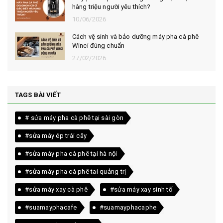
hàng triệu người yêu thích?
10/06/2026
Cách vệ sinh và bảo dưỡng máy pha cà phê
Winci đúng chuẩn
27/02/2026
TAGS BÀI VIẾT
# sửa máy pha cà phê tại sài gòn
#sửa máy ép trái cây
#sửa máy pha cà phê tại hà nội
#sửa máy pha cà phê tai quảng trị
#sửa máy xay cà phê
#sửa máy xay sinh tố
#suamayphacafe
#suamayphacaphe