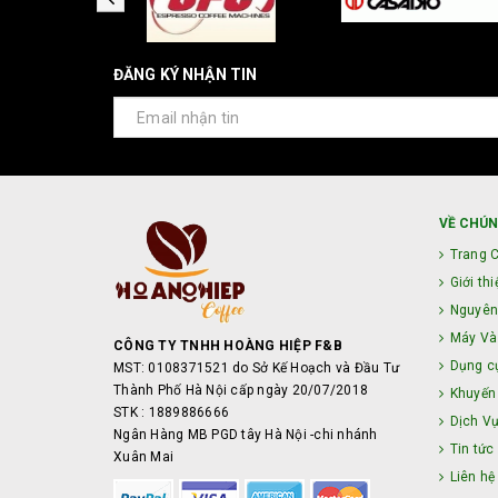
ĐĂNG KÝ NHẬN TIN
VỀ CHÚN
Trang 
Giới thi
Nguyên
Máy Và 
CÔNG TY TNHH HOÀNG HIỆP F&B
Dụng c
MST: 0108371521 do Sở Kế Hoạch và Đầu Tư
Thành Phố Hà Nội cấp ngày 20/07/2018
Khuyến
STK : 1889886666
Dịch V
Ngân Hàng MB PGD tây Hà Nội -chi nhánh
Tin tức
Xuân Mai
Liên hệ