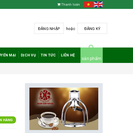
Thanh toán
ĐĂNG NHẬP
hoặc
ĐĂNG KÝ
YẾN MẠI
DỊCH VỤ
TIN TỨC
LIÊN HỆ
sản phẩm
N HÀNG