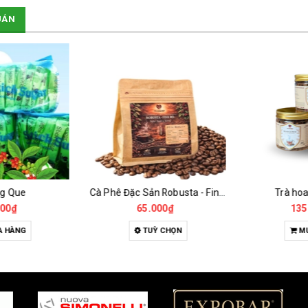
UÁN
g Que
Cà Phê Đặc Sản Robusta - Fine Robusta Anaerobic
Trà hoa
00₫
65.000₫
135.
 HÀNG
TUỲ CHỌN
MU