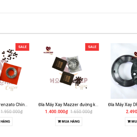
SALE
SALE
Đĩa Máy Xay Fiorenzato Chính Hãng
Đĩa Máy Xay Mazzer đường kính 64mm Chính Hãng
1.950.000₫
1.400.000₫
1.650.000₫
2.490
 HÀNG
MUA HÀNG
MU