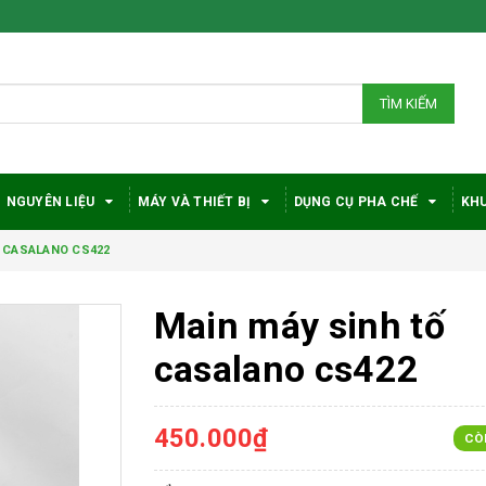
TÌM KIẾM
NGUYÊN LIỆU
MÁY VÀ THIẾT BỊ
DỤNG CỤ PHA CHẾ
KHU
ố CASALANO CS422
Main máy sinh tố
casalano cs422
450.000₫
CÒ