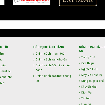
G TÔI
HỖ TRỢ KHÁCH HÀNG
NÔNG TRẠI CÀ PH
CƠ
Chủ
Chính sách thanh toán
Trang Chủ
ệu
Chính sách vận chuyển
Giới thiệu
 Liệu
Chính sách đổi trả và bảo
Nguyên Liệu
hành
Thiết Bị
Máy Và Thiết Bị
Chính sách bảo mật thông
ụ pha chế
tin
Dụng cụ pha chế
 Mại
Khuyến Mại
ụ
Dịch Vụ
Tin tức
Liên hệ