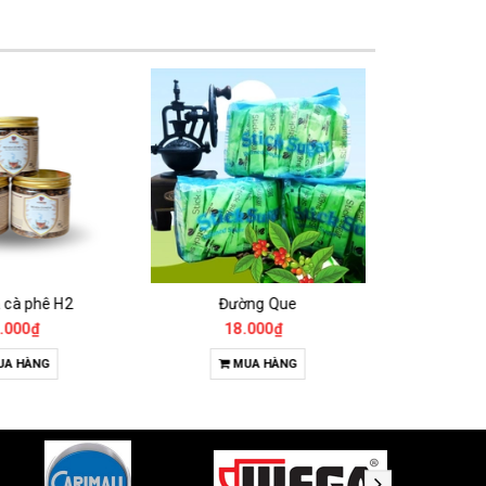
 cà phê H2
Đường Que
000₫
18.000₫
65
A HÀNG
MUA HÀNG
T