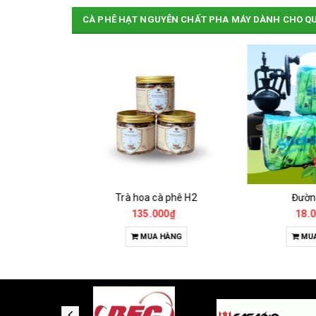
CÀ PHÊ HẠT NGUYÊN CHẤT PHA MÁY DÀNH CHO Q
Cà Phê Đặc Sản Robusta - Fine Robusta Anaerobic
Trà hoa cà phê H2
Đườn
0₫
135.000₫
18.0
HỌN
MUA HÀNG
MUA