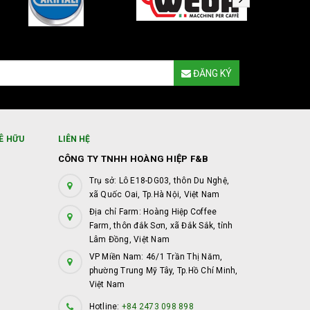
ĐĂNG KÝ
Ê HỮU
LIÊN HỆ
CÔNG TY TNHH HOÀNG HIỆP F&B
Trụ sở: Lô E18-DG03, thôn Du Nghệ,
xã Quốc Oai, Tp.Hà Nội, Việt Nam
Địa chỉ Farm: Hoàng Hiệp Coffee
Farm, thôn đắk Sơn, xã Đắk Sắk, tỉnh
Lâm Đồng, Việt Nam
VP Miền Nam: 46/1 Trần Thị Năm,
phường Trung Mỹ Tây, Tp.Hồ Chí Minh,
Việt Nam
Hotline:
+84 2473 098 898