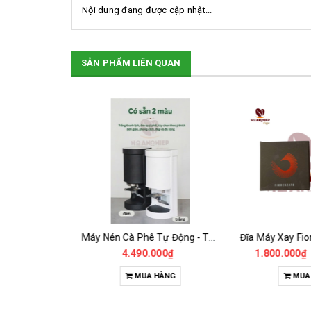
Nội dung đang được cập nhật...
SẢN PHẨM LIÊN QUAN
SALE
Điện Trở Đốt Nóng Bằng Đồng Máy Pha Rancilio 1Gr
Máy Nén Cà Phê Tự Động - Tamper Electric 58MM
2.585.000₫
4.490.000₫
1.800.000₫
HÀNG
MUA HÀNG
MUA