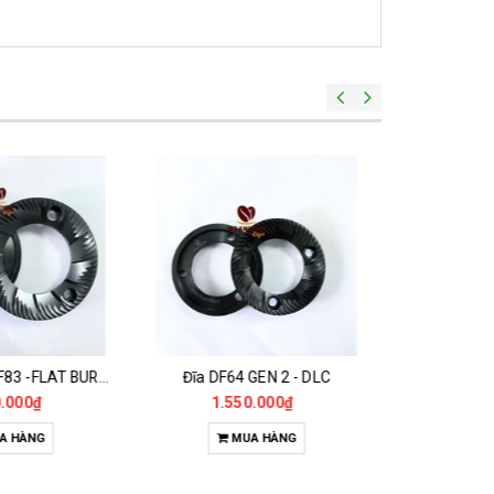
Đĩa Máy Xay DF83 -FLAT BURR DLC 83MM
Đĩa DF64 GEN 2 - DLC
.000₫
1.550.000₫
68
A HÀNG
MUA HÀNG
M