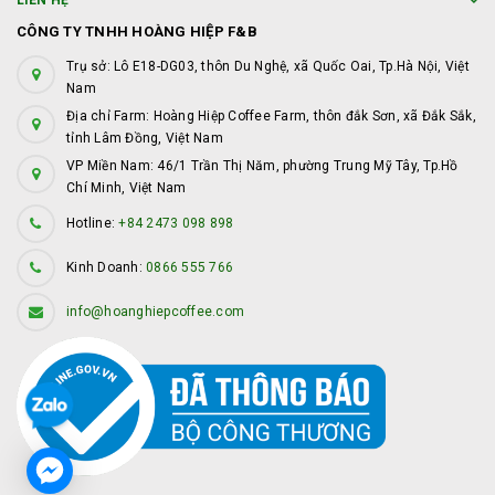
LIÊN HỆ
CÔNG TY TNHH HOÀNG HIỆP F&B
Trụ sở: Lô E18-DG03, thôn Du Nghệ, xã Quốc Oai, Tp.Hà Nội, Việt
Nam
Địa chỉ Farm: Hoàng Hiệp Coffee Farm, thôn đắk Sơn, xã Đắk Sắk,
tỉnh Lâm Đồng, Việt Nam
VP Miền Nam: 46/1 Trần Thị Năm, phường Trung Mỹ Tây, Tp.Hồ
Chí Minh, Việt Nam
Hotline:
+84 2473 098 898
Kinh Doanh:
0866 555 766
info@hoanghiepcoffee.com