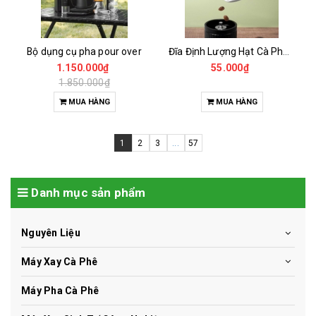
Bộ dụng cụ pha pour over
Đĩa Định Lượng Hạt Cà Phê Mẫu
1.150.000₫
55.000₫
1.850.000₫
MUA HÀNG
MUA HÀNG
1
2
3
...
57
Danh mục sản phẩm
Nguyên Liệu
Máy Xay Cà Phê
Máy Pha Cà Phê