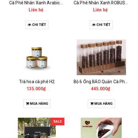
Cà Phê Nhân Xanh Arabica Specialty - anaerobic
Cà Phê Nhân Xanh ROBUSTA Fine Rô - Anaerobic
Liên hệ
Liên hệ
CHI TIẾT
CHI TIẾT
Trà hoa cà phê H2
Bộ 6 Ống BẢO Quản Cà Phê Mẫu Có Chân Đế
135.000₫
445.000₫
MUA HÀNG
MUA HÀNG
SALE