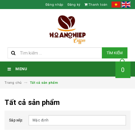
Đăng nhập
Đăng ký
Thanh toán
TÌM KIẾM
0
MENU
Trang chủ
Tất cả sản phẩm
Tất cả sản phẩm
Sắp xếp: