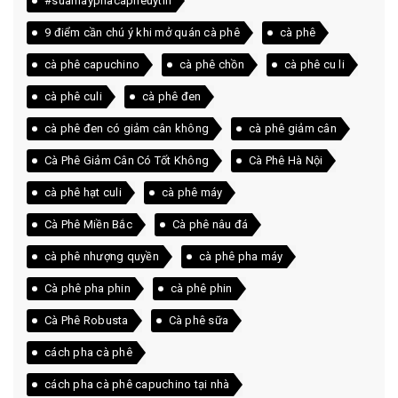
#suamayphacapheuytin
9 điểm cần chú ý khi mở quán cà phê
cà phê
cà phê capuchino
cà phê chồn
cà phê cu li
cà phê culi
cà phê đen
cà phê đen có giảm cân không
cà phê giảm cân
Cà Phê Giảm Cân Có Tốt Không
Cà Phê Hà Nội
cà phê hạt culi
cà phê máy
Cà Phê Miền Bắc
Cà phê nâu đá
cà phê nhượng quyền
cà phê pha máy
Cà phê pha phin
cà phê phin
Cà Phê Robusta
Cà phê sữa
cách pha cà phê
cách pha cà phê capuchino tại nhà