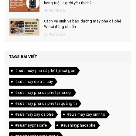
hàng triệu người yêu thích?
10/06/2026
Cách vệ sinh và bảo dưỡng máy pha cà phê
Winci đúng chuẩn
27/02/2026
TAGS BÀI VIẾT
# sửa máy pha cà phê tại sài gòn
#sửa máy ép trái cây
#sửa máy pha cà phê tại hà nội
#sửa máy pha cà phê tai quảng trị
#sửa máy xay cà phê
#sửa máy xay sinh tố
#suamayphacafe
#suamayphacaphe