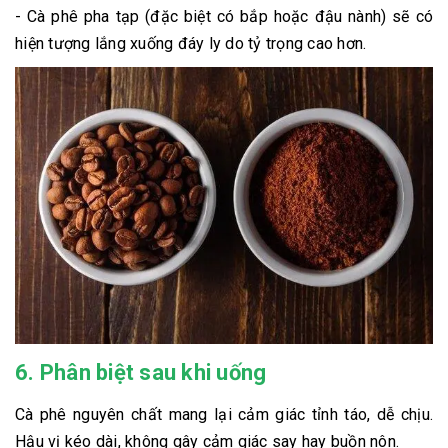
- Cà phê pha tạp (đặc biệt có bắp hoặc đậu nành) sẽ có
hiện tượng lắng xuống đáy ly do tỷ trọng cao hơn.
6. Phân biệt sau khi uống
Cà phê nguyên chất mang lại cảm giác tỉnh táo, dễ chịu.
Hậu vị kéo dài, không gây cảm giác say hay buồn nôn.