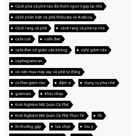
Cách pha cà phê nâu đá thơm ngon ngay tại nhà
cách phân biệt cà phê Robusta và Arabica
Cách rang cà phê
cách rang cà phê tại nhà
cafe culi
cafe đen
cafe đen có giảm cân không
cafe giảm cân
caphegiamcan
có nên mua máy xay cà phê tự động
coffee giảm cân
đậm vị
dụng cụ pha chế
giamcan
khác nhau
Kinh Nghiệm Mở Quán Cà Phê
Kinh Nghiệm Mở Quán Cà Phê Thực Tế
lỗi
lỗi thường gặp
lựa chọn
lưu ý