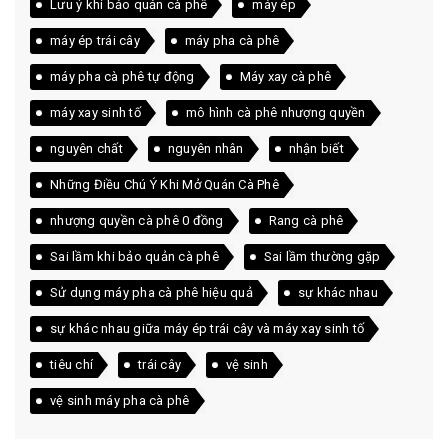
Lưu ý khi bảo quản cà phê
máy ép
máy ép trái cây
máy pha cà phê
máy pha cà phê tự động
Máy xay cà phê
máy xay sinh tố
mô hình cà phê nhượng quyền
nguyên chất
nguyên nhân
nhận biết
Những Điều Chú Ý Khi Mở Quán Cà Phê
nhượng quyền cà phê 0 đồng
Rang cà phê
Sai lầm khi bảo quản cà phê
Sai lầm thường gặp
Sử dụng máy pha cà phê hiệu quả
sự khác nhau
sự khác nhau giữa máy ép trái cây và máy xay sinh tố
tiêu chí
trái cây
vệ sinh
vệ sinh máy pha cà phê