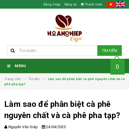
Đăng nhập
Đăng ký
Thanh toán
TÌM KIẾM
0
MENU
Trang chủ
Tin tức
Làm sao để phân biệt cà phê nguyên chất và cà
phê pha tạp?
Làm sao để phân biệt cà phê
nguyên chất và cà phê pha tạp?
Nguyễn Văn Giáp
24/04/2025