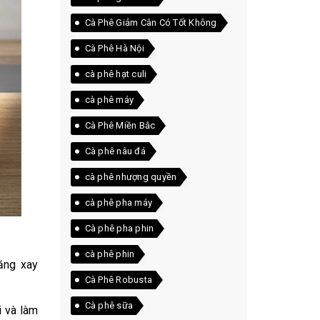
Cà Phê Giảm Cân Có Tốt Không
Cà Phê Hà Nội
cà phê hạt culi
cà phê máy
Cà Phê Miền Bắc
Cà phê nâu đá
cà phê nhượng quyền
cà phê pha máy
Cà phê pha phin
cà phê phin
ăng xay
Cà Phê Robusta
Cà phê sữa
i và làm