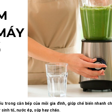
10/06/2026
10/06/2
Máy pha cà phê
Bí quyế
DeLonghi có gì đặc
cà phê h
biệt mà hàng triệu
mộc thơ
người yêu thích?
chuẩn vị
10/06/2026
10/06/2
Cách vệ sinh và bảo
Những ti
dưỡng máy pha cà
giá một 
phê Winci đúng
phê ngu
chuẩn
ngon
27/02/2026
10/06/2
iếu trong căn bếp của mỗi gia đình, giúp chế biến nhanh c
sinh tố, nước ép, súp hay cháo.