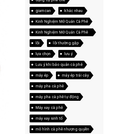
giamcan
khác nhau
Kinh Nghiệm Mở Quán Cà Phê
Kinh Nghiệm Mở Quán Cà Phê
Thực Tế
lỗi
lỗi thường gặp
lựa chọn
lưu ý
Lưu ý khi bảo quản cà phê
máy ép
máy ép trái cây
máy pha cà phê
máy pha cà phê tự động
Máy xay cà phê
máy xay sinh tố
mô hình cà phê nhượng quyền