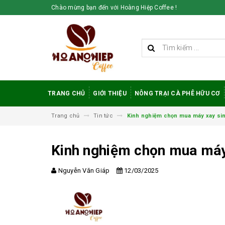
Chào mừng bạn đến với Hoàng Hiệp Coffee !
TRANG CHỦ
GIỚI THIỆU
NÔNG TRẠI CÀ PHÊ HỮU CƠ
Trang chủ
Tin tức
Kinh nghiệm chọn mua máy xay sinh
Kinh nghiệm chọn mua máy 
Nguyễn Văn Giáp
12/03/2025
Vì sao cà phê
robusta rang mộc
được đánh giá cao
trong giới sành cà
phê?