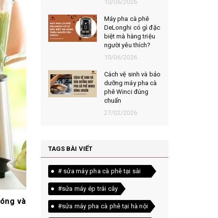
026
10/06/2026
t chọn mua
Máy pha cà phê
ạt rang
DeLonghi có gì đặc
m ngon,
biệt mà hàng triệu
người yêu thích?
026
10/06/2026
êu chí đánh
Cách vệ sinh và bảo
loại bột cà
dưỡng máy pha cà
yên chất
phê Winci đúng
chuẩn
026
27/02/2026
TAGS BÀI VIẾT
# sửa máy pha cà phê tại sài
gòn
#sửa máy ép trái cây
hóng và
#sửa máy pha cà phê tại hà nội