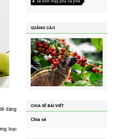
vệ sinh máy pha cà phê
QUẢNG CÁO
CHIA SẺ BÀI VIẾT
 dễ dàng
Chia sẻ
ừng loại