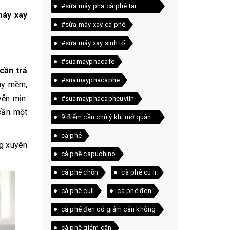
#sửa máy pha cà phê tai
máy xay
quảng trị
#sửa máy xay cà phê
#sửa máy xay sinh tố
#suamayphacafe
cần trả
#suamayphacaphe
ây mềm,
yễn mịn.
#suamayphacapheuytin
cần một
9 điểm cần chú ý khi mở quán
cà phê
cà phê
ng xuyên
cà phê capuchino
cà phê chồn
cà phê cu li
cà phê culi
cà phê đen
cà phê đen có giảm cân không
cà phê giảm cân