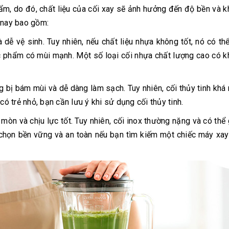
phẩm, do đó, chất liệu của cối xay sẽ ảnh hưởng đến độ bền và 
 nay bao gồm:
 dễ vệ sinh. Tuy nhiên, nếu chất liệu nhựa không tốt, nó có thể
ực phẩm có mùi mạnh. Một số loại cối nhựa chất lượng cao có 
g bị bám mùi và dễ dàng làm sạch. Tuy nhiên, cối thủy tinh khá
có trẻ nhỏ, bạn cần lưu ý khi sử dụng cối thủy tinh.
mòn và chịu lực tốt. Tuy nhiên, cối inox thường nặng và có thể
a chọn bền vững và an toàn nếu bạn tìm kiếm một chiếc máy xay