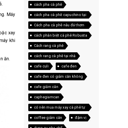
ả.
cách pha cà phê
ng. Máy
cách pha cà phê capuchino tại
nhà
Cách pha cà phê nâu đá thơm
oặc xay
ngon ngay tại nhà
cách phân biệt cà phê Robusta
 máy khi
và Arabica
Cách rang cà phê
cách rang cà phê tại nhà
n ăn.
cafe culi
cafe đen
cafe đen có giảm cân không
cafe giảm cân
caphegiamcan
có nên mua máy xay cà phê tự
động
coffee giảm cân
đậm vị
dụng cụ pha chế