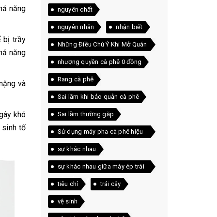
khả năng
nguyên chất
nguyên nhân
nhận biết
 bị trầy
Những Điều Chú Ý Khi Mở Quán
khả năng
Cà Phê
nhượng quyền cà phê 0 đồng
Rang cà phê
 nặng và
Sai lầm khi bảo quản cà phê
 gây khó
Sai lầm thường gặp
 sinh tố
Sử dụng máy pha cà phê hiệu
quả
sự khác nhau
sự khác nhau giữa máy ép trái
cây và máy xay sinh tố
tiêu chí
trái cây
vệ sinh