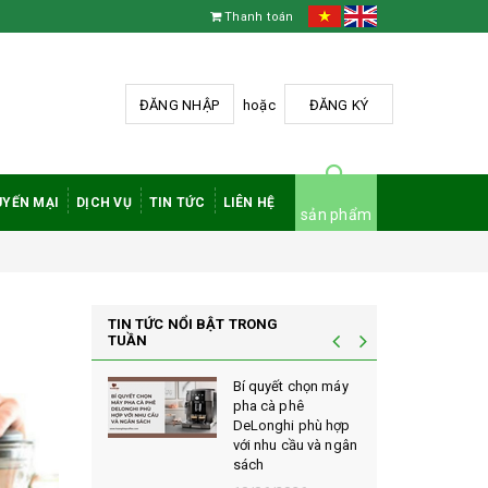
Thanh toán
ĐĂNG NHẬP
hoặc
ĐĂNG KÝ
YẾN MẠI
DỊCH VỤ
TIN TỨC
LIÊN HỆ
sản phẩm
TIN TỨC NỔI BẬT TRONG
TUẦN
à phê
Bí quyết chọn máy
 rang mộc
pha cà phê
nh giá cao
DeLonghi phù hợp
ới sành cà
với nhu cầu và ngân
sách