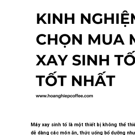
10/06/2026
Bí quyết chọn mua
cà phê hạt rang
mộc thơm ngon,
chuẩn vị
10/06/2026
Những tiêu chí đánh
giá một loại bột cà
phê nguyên chất
ngon
10/06/2026
Máy xay sinh tố là một thiết bị không thể th
dễ dàng các món ăn, thức uống bổ dưỡng như 