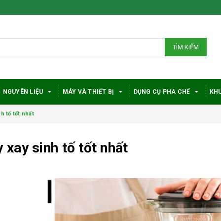
TÌM KIẾM
NGUYÊN LIỆU
MÁY VÀ THIẾT BỊ
DỤNG CỤ PHA CHẾ
KHU
 tố tốt nhất
xay sinh tố tốt nhất
Bí quyết chọn máy
Vì sao c
pha cà phê
robusta
DeLonghi phù hợp
được đá
với nhu cầu và ngân
trong gi
sách
phê?