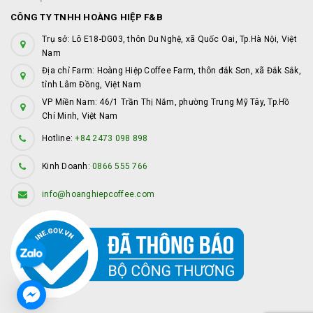
CÔNG TY TNHH HOÀNG HIỆP F&B
Trụ sở: Lô E18-DG03, thôn Du Nghệ, xã Quốc Oai, Tp.Hà Nội, Việt
Nam
Địa chỉ Farm: Hoàng Hiệp Coffee Farm, thôn đắk Sơn, xã Đắk Sắk,
tỉnh Lâm Đồng, Việt Nam
VP Miền Nam: 46/1 Trần Thị Năm, phường Trung Mỹ Tây, Tp.Hồ
Chí Minh, Việt Nam
Hotline:
+84 2473 098 898
Kinh Doanh:
0866 555 766
info@hoanghiepcoffee.com