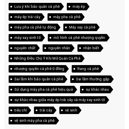
Lưu ý khi bảo quản cà phê
máy ép
máy ép trái cây
máy pha cà phê
máy pha cà phê tự động
Máy xay cà phê
máy xay sinh tố
mô hình cà phê nhượng quyền
nguyên chất
nguyên nhân
nhận biết
Những Điều Chú Ý Khi Mở Quán Cà Phê
nhượng quyền cà phê 0 đồng
Rang cà phê
Sai lầm khi bảo quản cà phê
Sai lầm thường gặp
Sử dụng máy pha cà phê hiệu quả
sự khác nhau
sự khác nhau giữa máy ép trái cây và máy xay sinh tố
tiêu chí
trái cây
vệ sinh
vệ sinh máy pha cà phê