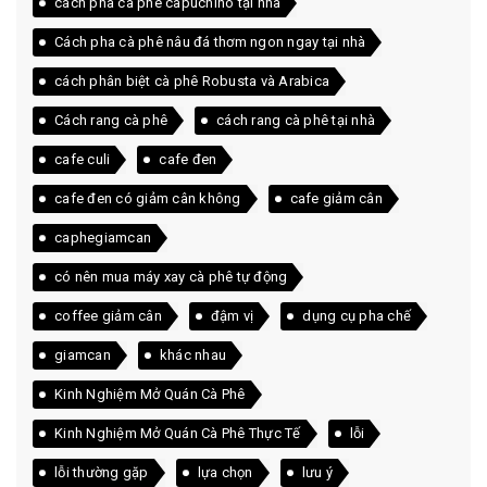
cách pha cà phê capuchino tại nhà
Cách pha cà phê nâu đá thơm ngon ngay tại nhà
cách phân biệt cà phê Robusta và Arabica
Cách rang cà phê
cách rang cà phê tại nhà
cafe culi
cafe đen
cafe đen có giảm cân không
cafe giảm cân
caphegiamcan
có nên mua máy xay cà phê tự động
coffee giảm cân
đậm vị
dụng cụ pha chế
giamcan
khác nhau
Kinh Nghiệm Mở Quán Cà Phê
Kinh Nghiệm Mở Quán Cà Phê Thực Tế
lỗi
lỗi thường gặp
lựa chọn
lưu ý