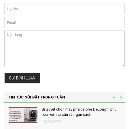
GỬI BÌNH LUẬN
TIN TỨC NỔI BẬT TRONG TUẦN
Vì sao cà phê robusta rang mộc được đánh
giá cao trong giới sành cà phê?
10/06/2026