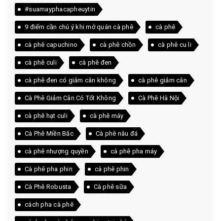
#suamayphacapheuytin
9 điểm cần chú ý khi mở quán cà phê
cà phê
cà phê capuchino
cà phê chồn
cà phê cu li
cà phê culi
cà phê đen
cà phê đen có giảm cân không
cà phê giảm cân
Cà Phê Giảm Cân Có Tốt Không
Cà Phê Hà Nội
cà phê hạt culi
cà phê máy
Cà Phê Miền Bắc
Cà phê nâu đá
cà phê nhượng quyền
cà phê pha máy
Cà phê pha phin
cà phê phin
Cà Phê Robusta
Cà phê sữa
cách pha cà phê