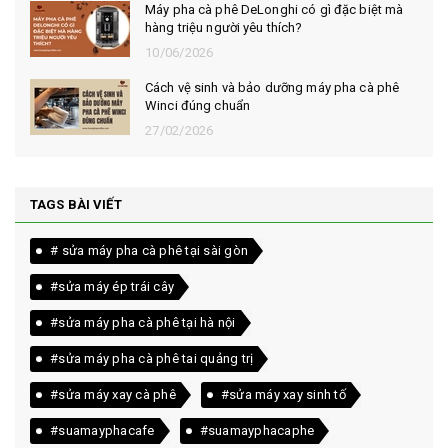
Bí quyết chọn mua cà phê hạt rang mộc thơm
ngon, chuẩn vị
10/06/2026
Những tiêu chí đánh giá một loại bột cà phê
nguyên chất ngon
10/06/2026
TAGS BÀI VIẾT
# sửa máy pha cà phê tại sài gòn
#sửa máy ép trái cây
#sửa máy pha cà phê tại hà nội
#sửa máy pha cà phê tai quảng trị
#sửa máy xay cà phê
#sửa máy xay sinh tố
#suamayphacafe
#suamayphacaphe