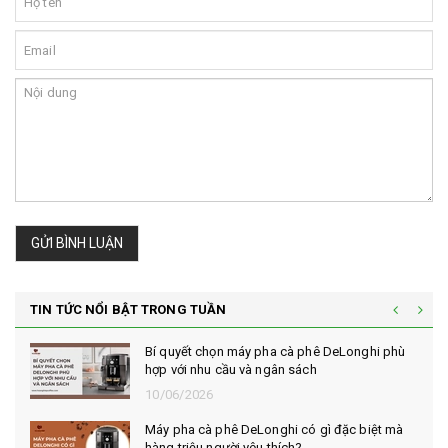
GỬI BÌNH LUẬN
TIN TỨC NỔI BẬT TRONG TUẦN
Bí quyết chọn máy pha cà phê DeLonghi phù
hợp với nhu cầu và ngân sách
10/06/2026
Máy pha cà phê DeLonghi có gì đặc biệt mà
hàng triệu người yêu thích?