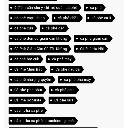
9 điểm cần chú ý khi mở quán cà phê
cà phê
cà phê capuchino
cà phê chồn
cà phê cu li
cà phê culi
cà phê đen
cà phê đen có giảm cân không
cà phê giảm cân
Cà Phê Giảm Cân Có Tốt Không
Cà Phê Hà Nội
cà phê hạt culi
cà phê máy
Cà Phê Miền Bắc
Cà phê nâu đá
cà phê nhượng quyền
cà phê pha máy
Cà phê pha phin
cà phê phin
Cà Phê Robusta
Cà phê sữa
cách pha cà phê
cách pha cà phê capuchino tại nhà