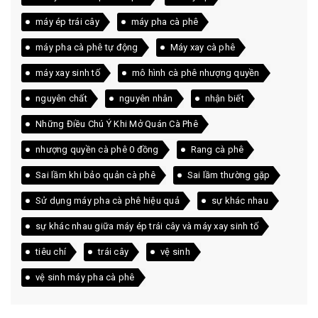
máy ép trái cây
máy pha cà phê
máy pha cà phê tự động
Máy xay cà phê
máy xay sinh tố
mô hình cà phê nhượng quyền
nguyên chất
nguyên nhân
nhận biết
Những Điều Chú Ý Khi Mở Quán Cà Phê
nhượng quyền cà phê 0 đồng
Rang cà phê
Sai lầm khi bảo quản cà phê
Sai lầm thường gặp
Sử dụng máy pha cà phê hiệu quả
sự khác nhau
sự khác nhau giữa máy ép trái cây và máy xay sinh tố
tiêu chí
trái cây
vệ sinh
vệ sinh máy pha cà phê