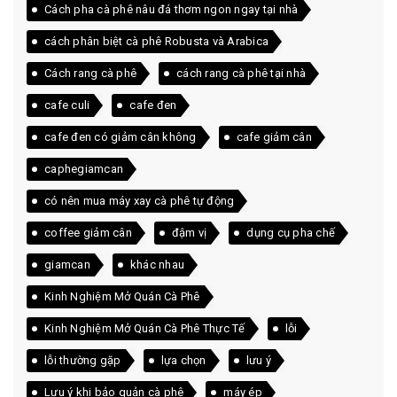
Cách pha cà phê nâu đá thơm ngon ngay tại nhà
cách phân biệt cà phê Robusta và Arabica
Cách rang cà phê
cách rang cà phê tại nhà
cafe culi
cafe đen
cafe đen có giảm cân không
cafe giảm cân
caphegiamcan
có nên mua máy xay cà phê tự động
coffee giảm cân
đậm vị
dụng cụ pha chế
giamcan
khác nhau
Kinh Nghiệm Mở Quán Cà Phê
Kinh Nghiệm Mở Quán Cà Phê Thực Tế
lỗi
lỗi thường gặp
lựa chọn
lưu ý
Lưu ý khi bảo quản cà phê
máy ép