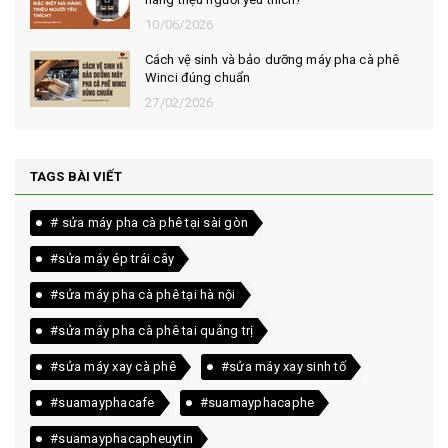
10/06/2026
Cách vệ sinh và bảo dưỡng máy pha cà phê
Winci đúng chuẩn
27/02/2026
TAGS BÀI VIẾT
# sửa máy pha cà phê tại sài gòn
#sửa máy ép trái cây
#sửa máy pha cà phê tại hà nội
#sửa máy pha cà phê tai quảng trị
#sửa máy xay cà phê
#sửa máy xay sinh tố
#suamayphacafe
#suamayphacaphe
#suamayphacapheuytin