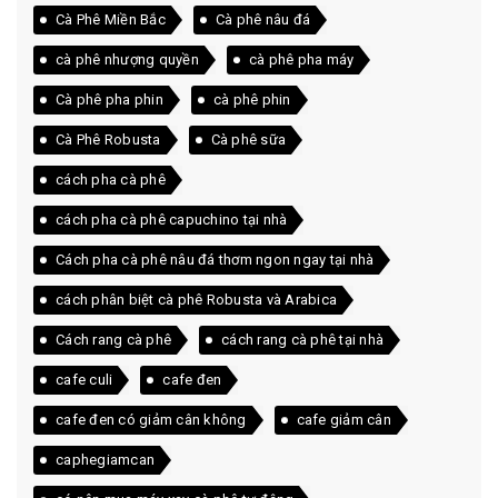
Cà Phê Miền Bắc
Cà phê nâu đá
cà phê nhượng quyền
cà phê pha máy
Cà phê pha phin
cà phê phin
Cà Phê Robusta
Cà phê sữa
cách pha cà phê
cách pha cà phê capuchino tại nhà
Cách pha cà phê nâu đá thơm ngon ngay tại nhà
cách phân biệt cà phê Robusta và Arabica
Cách rang cà phê
cách rang cà phê tại nhà
cafe culi
cafe đen
cafe đen có giảm cân không
cafe giảm cân
caphegiamcan