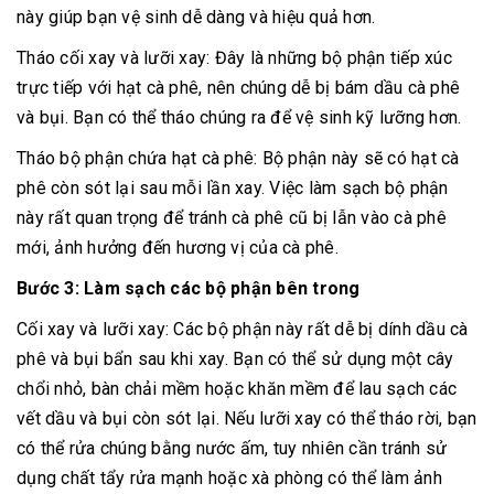
này giúp bạn vệ sinh dễ dàng và hiệu quả hơn.
Tháo cối xay và lưỡi xay: Đây là những bộ phận tiếp xúc
trực tiếp với hạt cà phê, nên chúng dễ bị bám dầu cà phê
và bụi. Bạn có thể tháo chúng ra để vệ sinh kỹ lưỡng hơn.
Tháo bộ phận chứa hạt cà phê: Bộ phận này sẽ có hạt cà
phê còn sót lại sau mỗi lần xay. Việc làm sạch bộ phận
này rất quan trọng để tránh cà phê cũ bị lẫn vào cà phê
mới, ảnh hưởng đến hương vị của cà phê.
Bước 3: Làm sạch các bộ phận bên trong
Cối xay và lưỡi xay: Các bộ phận này rất dễ bị dính dầu cà
phê và bụi bẩn sau khi xay. Bạn có thể sử dụng một cây
chổi nhỏ, bàn chải mềm hoặc khăn mềm để lau sạch các
vết dầu và bụi còn sót lại. Nếu lưỡi xay có thể tháo rời, bạn
có thể rửa chúng bằng nước ấm, tuy nhiên cần tránh sử
dụng chất tẩy rửa mạnh hoặc xà phòng có thể làm ảnh