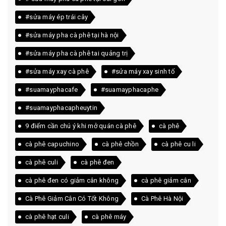
#sửa máy ép trái cây
#sửa máy pha cà phê tại hà nội
#sửa máy pha cà phê tai quảng trị
#sửa máy xay cà phê
#sửa máy xay sinh tố
#suamayphacafe
#suamayphacaphe
#suamayphacapheuytin
9 điểm cần chú ý khi mở quán cà phê
cà phê
cà phê capuchino
cà phê chồn
cà phê cu li
cà phê culi
cà phê đen
cà phê đen có giảm cân không
cà phê giảm cân
Cà Phê Giảm Cân Có Tốt Không
Cà Phê Hà Nội
cà phê hạt culi
cà phê máy