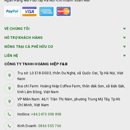
Ngân Hàng MB PGD tây Hà Nội -chi nhánh Xuân Mai
VỀ CHÚNG TÔI
HỖ TRỢ KHÁCH HÀNG
NÔNG TRẠI CÀ PHÊ HỮU CƠ
LIÊN HỆ
CÔNG TY TNHH HOÀNG HIỆP F&B
Trụ sở: Lô E18-DG03, thôn Du Nghệ, xã Quốc Oai, Tp.Hà Nội, Việt
Nam
Địa chỉ Farm: Hoàng Hiệp Coffee Farm, thôn đắk Sơn, xã Đắk Sắk,
tỉnh Lâm Đồng, Việt Nam
VP Miền Nam: 46/1 Trần Thị Năm, phường Trung Mỹ Tây, Tp.Hồ
Chí Minh, Việt Nam
Hotline:
+84 2473 098 898
Kinh Doanh:
0866 555 766