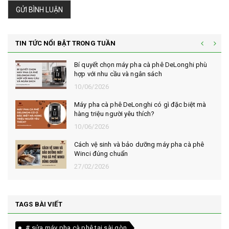
GỬI BÌNH LUẬN
TIN TỨC NỔI BẬT TRONG TUẦN
Bí quyết chọn máy pha cà phê DeLonghi phù
hợp với nhu cầu và ngân sách
10/06/2026
Máy pha cà phê DeLonghi có gì đặc biệt mà
hàng triệu người yêu thích?
10/06/2026
Cách vệ sinh và bảo dưỡng máy pha cà phê
Winci đúng chuẩn
27/02/2026
TAGS BÀI VIẾT
# sửa máy pha cà phê tại sài gòn