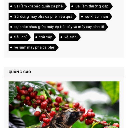
Sai lầm khi bảo quản cà phê
Sai lầm thường gặp
Sử dụng máy pha cà phê hiệu quả
sự khác nhau
sự khác nhau giữa máy ép trái cây và máy xay sinh tố
tiêu chí
trái cây
vệ sinh
vệ sinh máy pha cà phê
QUẢNG CÁO