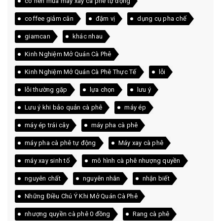
có nên mua máy xay cà phê tự động
coffee giảm cân
đậm vị
dụng cụ pha chế
giamcan
khác nhau
Kinh Nghiệm Mở Quán Cà Phê
Kinh Nghiệm Mở Quán Cà Phê Thực Tế
lỗi
lỗi thường gặp
lựa chọn
lưu ý
Lưu ý khi bảo quản cà phê
máy ép
máy ép trái cây
máy pha cà phê
máy pha cà phê tự động
Máy xay cà phê
máy xay sinh tố
mô hình cà phê nhượng quyền
nguyên chất
nguyên nhân
nhận biết
Những Điều Chú Ý Khi Mở Quán Cà Phê
nhượng quyền cà phê 0 đồng
Rang cà phê