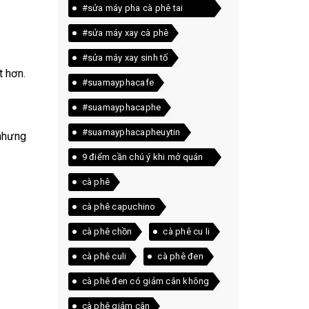
#sửa máy pha cà phê tai
quảng trị
#sửa máy xay cà phê
#sửa máy xay sinh tố
t hơn.
#suamayphacafe
#suamayphacaphe
#suamayphacapheuytin
 nhưng
9 điểm cần chú ý khi mở quán
cà phê
cà phê
cà phê capuchino
cà phê chồn
cà phê cu li
cà phê culi
cà phê đen
cà phê đen có giảm cân không
cà phê giảm cân