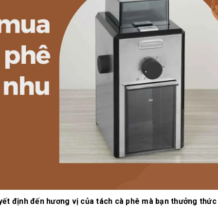
10/06/2026
10/06/2
Máy pha cà phê
Bí quyế
DeLonghi có gì đặc
cà phê h
biệt mà hàng triệu
mộc thơ
người yêu thích?
chuẩn vị
10/06/2026
10/06/2
Cách vệ sinh và bảo
Những ti
dưỡng máy pha cà
giá một 
phê Winci đúng
phê ngu
chuẩn
ngon
27/02/2026
10/06/2
yết định đến hương vị của tách cà phê mà bạn thưởng thức