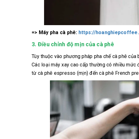
=> Máy pha cà phê:
https://hoanghiepcoffe
3. Điều chỉnh độ mịn của cà phê
Tùy thuộc vào phương pháp pha chế cà phê của 
Các loại máy xay cao cấp thường có nhiều mức đ
từ cà phê espresso (mịn) đến cà phê French pres