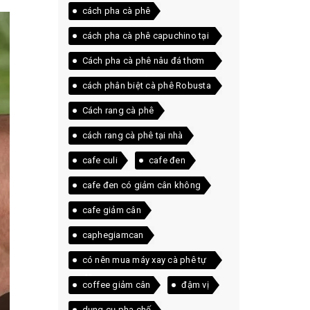
cách pha cà phê
cách pha cà phê capuchino tại
nhà
Cách pha cà phê nâu đá thơm
ngon ngay tại nhà
cách phân biệt cà phê Robusta
và Arabica
Cách rang cà phê
cách rang cà phê tại nhà
cafe culi
cafe đen
cafe đen có giảm cân không
cafe giảm cân
caphegiamcan
có nên mua máy xay cà phê tự
động
coffee giảm cân
đậm vị
dụng cụ pha chế