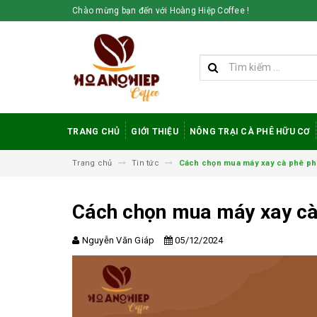
Chào mừng bạn đến với Hoàng Hiệp Coffee !
TRANG CHỦ
GIỚI THIỆU
NÔNG TRẠI CÀ PHÊ HỮU CƠ
Trang chủ
Tin tức
Cách chọn mua máy xay cà phê ph
Cách chọn mua máy xay cà 
Nguyễn Văn Giáp
05/12/2024
Vì sao cà phê
robusta rang mộc
được đánh giá cao
trong giới sành cà
phê?