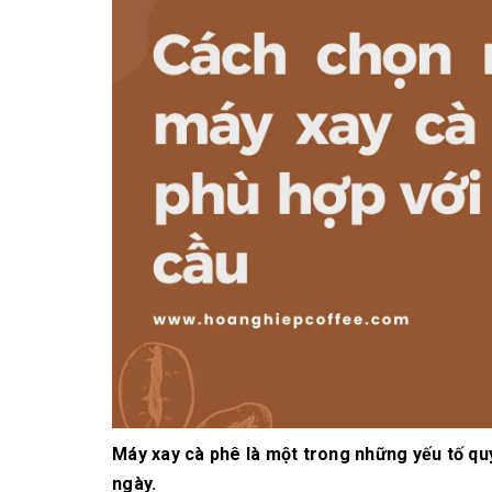
10/06/2026
Bí quyết chọn mua
cà phê hạt rang
mộc thơm ngon,
chuẩn vị
10/06/2026
Những tiêu chí đánh
giá một loại bột cà
phê nguyên chất
ngon
10/06/2026
Máy xay cà phê là một trong những yếu tố qu
ngày.