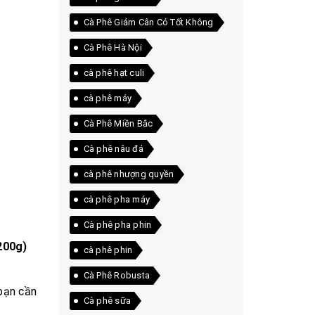
Cà Phê Giảm Cân Có Tốt Không
Cà Phê Hà Nội
cà phê hạt culi
cà phê máy
Cà Phê Miền Bắc
Cà phê nâu đá
cà phê nhượng quyền
cà phê pha máy
Cà phê pha phin
200g)
cà phê phin
Cà Phê Robusta
 bạn cần
Cà phê sữa