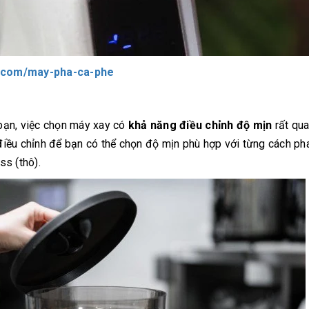
e.com/may-pha-ca-phe
bạn, việc chọn máy xay có
khả năng điều chỉnh độ mịn
rất qua
iều chỉnh để bạn có thể chọn độ mịn phù hợp với từng cách pha
s (thô).