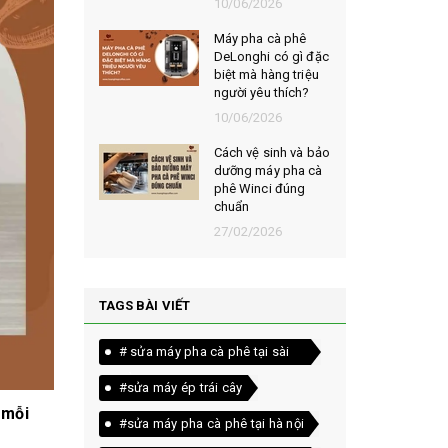
026
10/06/2026
t chọn mua
Máy pha cà phê
ạt rang
DeLonghi có gì đặc
m ngon,
biệt mà hàng triệu
người yêu thích?
026
10/06/2026
êu chí đánh
Cách vệ sinh và bảo
loại bột cà
dưỡng máy pha cà
yên chất
phê Winci đúng
chuẩn
026
27/02/2026
TAGS BÀI VIẾT
# sửa máy pha cà phê tại sài
gòn
#sửa máy ép trái cây
 mỗi
#sửa máy pha cà phê tại hà nội