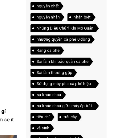
nguyên chất
nguyên nhân
nhận biết
Những Điều Chú Ý Khi Mở Quán
Cà Phê
nhượng quyền cà phê 0 đồng
Rang cà phê
Sai lầm khi bảo quản cà phê
Sai lầm thường gặp
Sử dụng máy pha cà phê hiệu
quả
sự khác nhau
sự khác nhau giữa máy ép trái
 gỉ
cây và máy xay sinh tố
tiêu chí
trái cây
m sẽ ít
vệ sinh