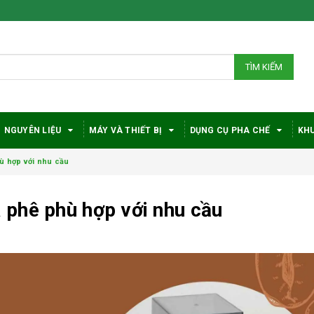
TÌM KIẾM
NGUYÊN LIỆU
MÁY VÀ THIẾT BỊ
DỤNG CỤ PHA CHẾ
KHU
ù hợp với nhu cầu
phê phù hợp với nhu cầu
Bí quyết chọn máy
Vì sao c
pha cà phê
robusta
DeLonghi phù hợp
được đá
với nhu cầu và ngân
trong gi
sách
phê?