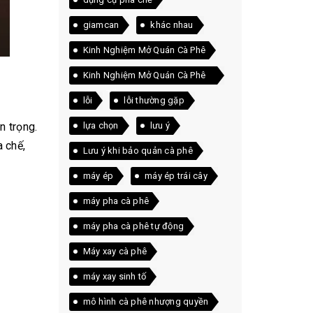
giamcan
khác nhau
Kinh Nghiệm Mở Quán Cà Phê
Kinh Nghiệm Mở Quán Cà Phê
Thực Tế
lỗi
lỗi thường gặp
n trọng.
lựa chọn
lưu ý
 chế,
Lưu ý khi bảo quản cà phê
máy ép
máy ép trái cây
máy pha cà phê
máy pha cà phê tự động
Máy xay cà phê
máy xay sinh tố
mô hình cà phê nhượng quyền