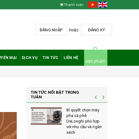
Thanh toán
ĐĂNG NHẬP
hoặc
ĐĂNG KÝ
YẾN MẠI
DỊCH VỤ
TIN TỨC
LIÊN HỆ
sản phẩm
TIN TỨC NỔI BẬT TRONG
TUẦN
à phê
Bí quyết chọn máy
 rang mộc
pha cà phê
nh giá cao
DeLonghi phù hợp
ới sành cà
với nhu cầu và ngân
sách