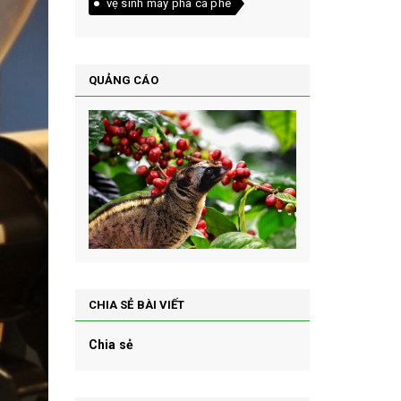
vệ sinh máy pha cà phê
QUẢNG CÁO
CHIA SẺ BÀI VIẾT
Chia sẻ