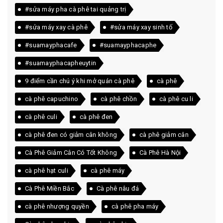
#sửa máy pha cà phê tai quảng trị
#sửa máy xay cà phê
#sửa máy xay sinh tố
#suamayphacafe
#suamayphacaphe
#suamayphacapheuytin
9 điểm cần chú ý khi mở quán cà phê
cà phê
cà phê capuchino
cà phê chồn
cà phê cu li
cà phê culi
cà phê đen
cà phê đen có giảm cân không
cà phê giảm cân
Cà Phê Giảm Cân Có Tốt Không
Cà Phê Hà Nội
cà phê hạt culi
cà phê máy
Cà Phê Miền Bắc
Cà phê nâu đá
cà phê nhượng quyền
cà phê pha máy