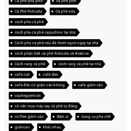
Cà phê pha phin
cà phê phin
Cà Phê Robusta
Cà phê sữa
cách pha cà phê
cách pha cà phê capuchino tại nhà
Cách pha cà phê nâu đá thơm ngon ngay tại nhà
cách phân biệt cà phê Robusta và Arabica
Cách rang cà phê
cách rang cà phê tại nhà
cafe culi
cafe đen
cafe đen có giảm cân không
cafe giảm cân
caphegiamcan
có nên mua máy xay cà phê tự động
coffee giảm cân
đậm vị
dụng cụ pha chế
giamcan
khác nhau