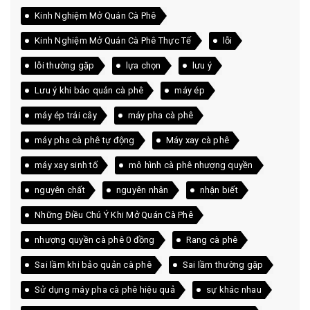
Kinh Nghiệm Mở Quán Cà Phê
Kinh Nghiệm Mở Quán Cà Phê Thực Tế
lỗi
lỗi thường gặp
lựa chọn
lưu ý
Lưu ý khi bảo quản cà phê
máy ép
máy ép trái cây
máy pha cà phê
máy pha cà phê tự động
Máy xay cà phê
máy xay sinh tố
mô hình cà phê nhượng quyền
nguyên chất
nguyên nhân
nhận biết
Những Điều Chú Ý Khi Mở Quán Cà Phê
nhượng quyền cà phê 0 đồng
Rang cà phê
Sai lầm khi bảo quản cà phê
Sai lầm thường gặp
Sử dụng máy pha cà phê hiệu quả
sự khác nhau