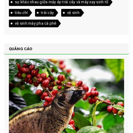
sự khác nhau giữa máy ép trái cây và máy xay sinh tố
tiêu chí
trái cây
vệ sinh
vệ sinh máy pha cà phê
QUẢNG CÁO