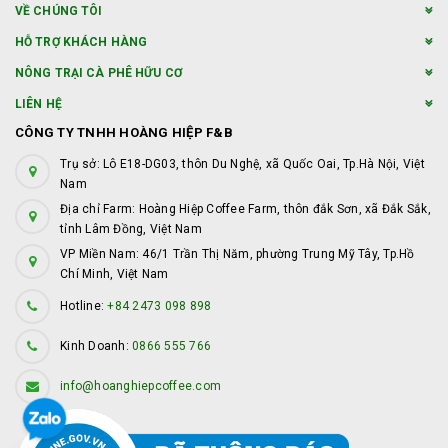
VỀ CHÚNG TÔI
HỖ TRỢ KHÁCH HÀNG
NÔNG TRẠI CÀ PHÊ HỮU CƠ
LIÊN HỆ
CÔNG TY TNHH HOÀNG HIỆP F&B
Trụ sở: Lô E18-DG03, thôn Du Nghệ, xã Quốc Oai, Tp.Hà Nội, Việt
Nam
Địa chỉ Farm: Hoàng Hiệp Coffee Farm, thôn đắk Sơn, xã Đắk Sắk,
tỉnh Lâm Đồng, Việt Nam
VP Miền Nam: 46/1 Trần Thị Năm, phường Trung Mỹ Tây, Tp.Hồ
Chí Minh, Việt Nam
Hotline:
+84 2473 098 898
Kinh Doanh:
0866 555 766
info@hoanghiepcoffee.com