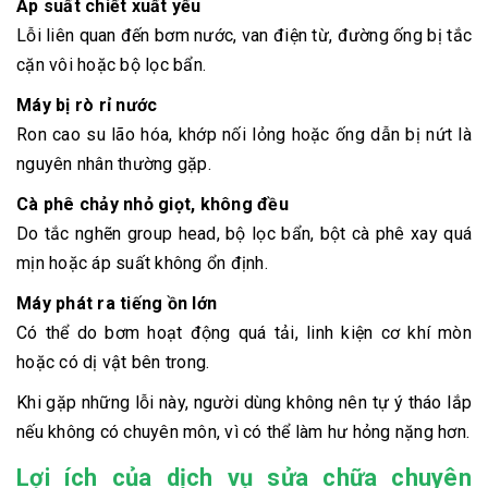
Áp suất chiết xuất yếu
Lỗi liên quan đến bơm nước, van điện từ, đường ống bị tắc
cặn vôi hoặc bộ lọc bẩn.
Máy bị rò rỉ nước
Ron cao su lão hóa, khớp nối lỏng hoặc ống dẫn bị nứt là
nguyên nhân thường gặp.
Cà phê chảy nhỏ giọt, không đều
Do tắc nghẽn group head, bộ lọc bẩn, bột cà phê xay quá
mịn hoặc áp suất không ổn định.
Máy phát ra tiếng ồn lớn
Có thể do bơm hoạt động quá tải, linh kiện cơ khí mòn
hoặc có dị vật bên trong.
Khi gặp những lỗi này, người dùng không nên tự ý tháo lắp
nếu không có chuyên môn, vì có thể làm hư hỏng nặng hơn.
Lợi ích của dịch vụ sửa chữa chuyên