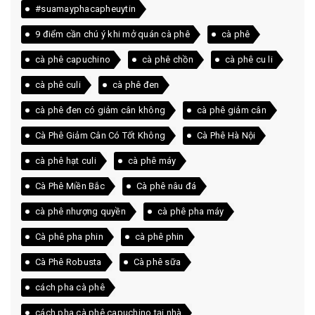
#suamayphacapheuytin
9 điểm cần chú ý khi mở quán cà phê
cà phê
cà phê capuchino
cà phê chồn
cà phê cu li
cà phê culi
cà phê đen
cà phê đen có giảm cân không
cà phê giảm cân
Cà Phê Giảm Cân Có Tốt Không
Cà Phê Hà Nội
cà phê hạt culi
cà phê máy
Cà Phê Miền Bắc
Cà phê nâu đá
cà phê nhượng quyền
cà phê pha máy
Cà phê pha phin
cà phê phin
Cà Phê Robusta
Cà phê sữa
cách pha cà phê
cách pha cà phê capuchino tại nhà