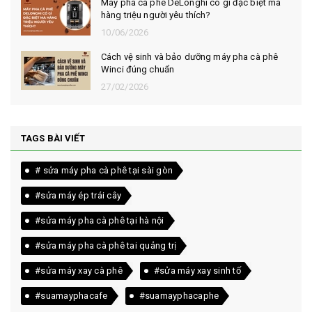
Máy pha cà phê DeLonghi có gì đặc biệt mà
hàng triệu người yêu thích?
10/06/2026
Cách vệ sinh và bảo dưỡng máy pha cà phê
Winci đúng chuẩn
27/02/2026
TAGS BÀI VIẾT
# sửa máy pha cà phê tại sài gòn
#sửa máy ép trái cây
#sửa máy pha cà phê tại hà nội
#sửa máy pha cà phê tai quảng trị
#sửa máy xay cà phê
#sửa máy xay sinh tố
#suamayphacafe
#suamayphacaphe