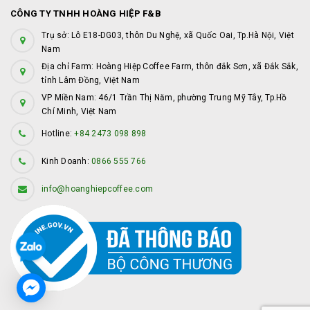
CÔNG TY TNHH HOÀNG HIỆP F&B
Trụ sở: Lô E18-DG03, thôn Du Nghệ, xã Quốc Oai, Tp.Hà Nội, Việt
Nam
Địa chỉ Farm: Hoàng Hiệp Coffee Farm, thôn đắk Sơn, xã Đắk Sắk,
tỉnh Lâm Đồng, Việt Nam
VP Miền Nam: 46/1 Trần Thị Năm, phường Trung Mỹ Tây, Tp.Hồ
Chí Minh, Việt Nam
Hotline:
+84 2473 098 898
Kinh Doanh:
0866 555 766
info@hoanghiepcoffee.com