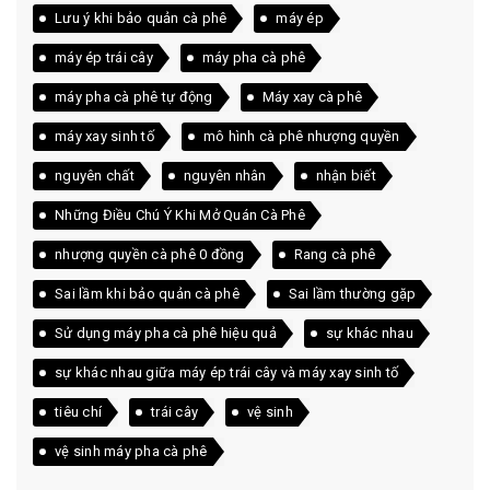
Lưu ý khi bảo quản cà phê
máy ép
máy ép trái cây
máy pha cà phê
máy pha cà phê tự động
Máy xay cà phê
máy xay sinh tố
mô hình cà phê nhượng quyền
nguyên chất
nguyên nhân
nhận biết
Những Điều Chú Ý Khi Mở Quán Cà Phê
nhượng quyền cà phê 0 đồng
Rang cà phê
Sai lầm khi bảo quản cà phê
Sai lầm thường gặp
Sử dụng máy pha cà phê hiệu quả
sự khác nhau
sự khác nhau giữa máy ép trái cây và máy xay sinh tố
tiêu chí
trái cây
vệ sinh
vệ sinh máy pha cà phê