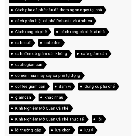
Cách pha cà phê nâu đá thơm ngon ngay tại nhà
cách phân biệt cà phê Robusta và Arabica
Cách rang cà phê
cách rang cà phê tại nhà
cafe culi
cafe đen
cafe đen có giảm cân không
cafe giảm cân
caphegiamcan
có nên mua máy xay cà phê tự động
coffee giảm cân
đậm vị
dụng cụ pha chế
giamcan
khác nhau
Kinh Nghiệm Mở Quán Cà Phê
Kinh Nghiệm Mở Quán Cà Phê Thực Tế
lỗi
lỗi thường gặp
lựa chọn
lưu ý