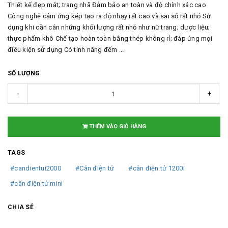
Thiết kế đẹp mắt; trang nhã Đảm bảo an toàn và độ chính xác cao
Công nghệ cảm ứng kép tạo ra độ nhạy rất cao và sai số rất nhỏ Sử
dụng khi cần cân những khối lượng rất nhỏ như nữ trang; dược liệu;
thực phẩm khô Chế tạo hoàn toàn bằng thép không rỉ; đáp ứng mọi
điều kiện sử dụng Có tính năng đếm ...
SỐ LƯỢNG
-
+
THÊM VÀO GIỎ HÀNG
TAGS
#candientui2000
#Cân điện tử
#cân điện tử 1200i
#cân điện tử mini
CHIA SẺ