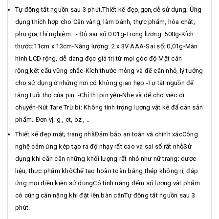
Tự động tắt nguồn sau 3 phút.Thiết kế đẹp,gọn,dễ sử dụng. Ứng
dụng thích hợp cho Cân vàng, làm bánh, thực phẩm, hóa chất,
phụ gia, thí nghiệm...- Độ sai số 0.01g-Trọng lượng: 500g-Kích
thước:11cm x 13cm-Năng lượng: 2 x 3V AAA-Sai số: 0,01g-Màn
hình LCD rộng, dễ dàng đọc giá trị từ mọi góc độ-Mặt cân
rộng,kết cấu vững chắc-Kích thước mỏng và đế cân nhỏ, lý tưởng
cho sử dụng ở những nơi có không gian hẹp.-Tự tắt nguồn để
tăng tuổi thọ của pin .-Chỉ thị pin yếu-Nhẹ và dể cho việc di
chuyển-Nút Tare Trừ bì: Không tính trọng lượng vật kê đẩ cân sản
phẩm.-Đơn vị: g , ct, oz , ..
Thiết kế đẹp mắt; trang nhãĐảm bảo an toàn và chính xácCông
nghệ cảm ứng kép tạo ra độ nhạy rất cao và sai số rất nhỏSử
dụng khi cần cân những khối lượng rất nhỏ như nữ trang; dược
liệu; thực phẩm khôChế tạo hoàn toàn bằng thép không rỉ; đáp
ứng mọi điều kiện sử dụngCó tính năng đếm số lượng vật phẩm
có cùng cân nặng khi đặt lên bàn cânTự động tắt nguồn sau 3
phút.