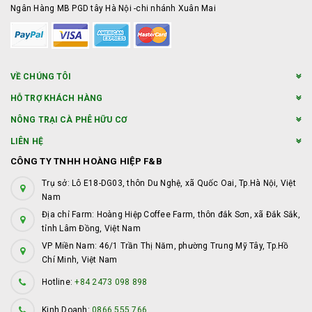
Ngân Hàng MB PGD tây Hà Nội -chi nhánh Xuân Mai
VỀ CHÚNG TÔI
HỖ TRỢ KHÁCH HÀNG
NÔNG TRẠI CÀ PHÊ HỮU CƠ
LIÊN HỆ
CÔNG TY TNHH HOÀNG HIỆP F&B
Trụ sở: Lô E18-DG03, thôn Du Nghệ, xã Quốc Oai, Tp.Hà Nội, Việt
Nam
Địa chỉ Farm: Hoàng Hiệp Coffee Farm, thôn đắk Sơn, xã Đắk Sắk,
tỉnh Lâm Đồng, Việt Nam
VP Miền Nam: 46/1 Trần Thị Năm, phường Trung Mỹ Tây, Tp.Hồ
Chí Minh, Việt Nam
Hotline:
+84 2473 098 898
Kinh Doanh:
0866 555 766