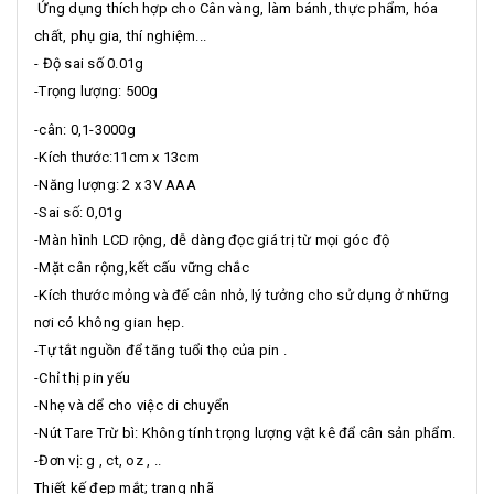
Ứng dụng thích hợp cho Cân vàng, làm bánh, thực phẩm, hóa
chất, phụ gia, thí nghiệm...
- Độ sai số 0.01g
-Trọng lượng: 500g
-cân: 0,1-3000g
-Kích thước:11cm x 13cm
-Năng lượng: 2 x 3V AAA
-Sai số: 0,01g
-Màn hình LCD rộng, dễ dàng đọc giá trị từ mọi góc độ
-Mặt cân rộng,kết cấu vững chắc
-Kích thước mỏng và đế cân nhỏ, lý tưởng cho sử dụng ở những
nơi có không gian hẹp.
-Tự tắt nguồn để tăng tuổi thọ của pin .
-Chỉ thị pin yếu
-Nhẹ và dể cho việc di chuyển
-Nút Tare Trừ bì: Không tính trọng lượng vật kê đẩ cân sản phẩm.
-Đơn vị: g , ct, oz , ..
Thiết kế đẹp mắt; trang nhã