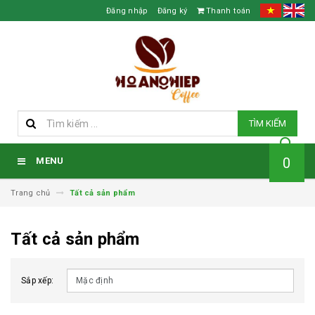
Đăng nhập
Đăng ký
Thanh toán
TÌM KIẾM
0
MENU
Trang chủ
Tất cả sản phẩm
Tất cả sản phẩm
Sắp xếp: