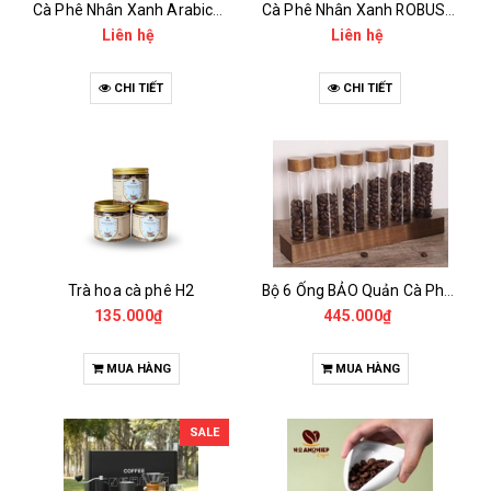
Cà Phê Nhân Xanh Arabica Specialty - anaerobic
Cà Phê Nhân Xanh ROBUSTA Fine Rô - Anaerobic
Liên hệ
Liên hệ
CHI TIẾT
CHI TIẾT
Trà hoa cà phê H2
Bộ 6 Ống BẢO Quản Cà Phê Mẫu Có Chân Đế
135.000₫
445.000₫
MUA HÀNG
MUA HÀNG
SALE