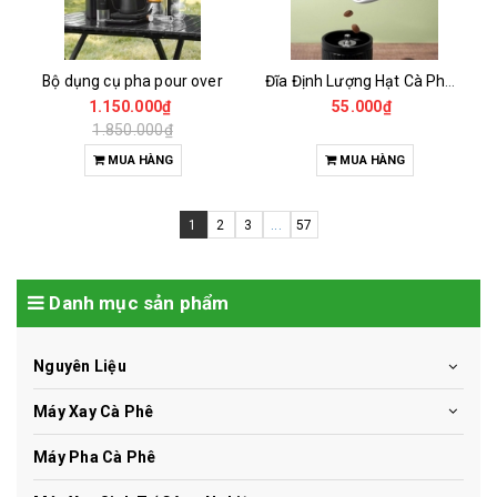
Bộ dụng cụ pha pour over
Đĩa Định Lượng Hạt Cà Phê Mẫu
1.150.000₫
55.000₫
1.850.000₫
MUA HÀNG
MUA HÀNG
1
2
3
...
57
Danh mục sản phẩm
Nguyên Liệu
Máy Xay Cà Phê
Máy Pha Cà Phê