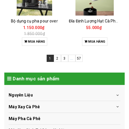
Bộ dụng cụ pha pour over
Đĩa Định Lượng Hạt Cà Phê Mẫu
1.150.000₫
55.000₫
1.850.000₫
MUA HÀNG
MUA HÀNG
1
2
3
...
57
Danh mục sản phẩm
Nguyên Liệu
Máy Xay Cà Phê
Máy Pha Cà Phê