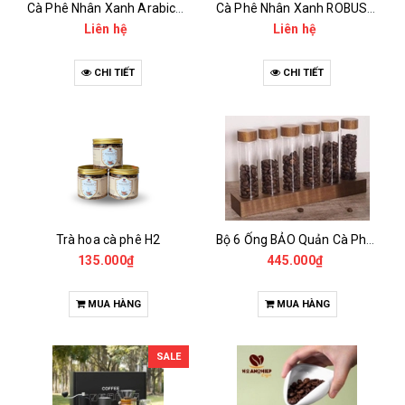
Cà Phê Nhân Xanh Arabica Specialty - anaerobic
Cà Phê Nhân Xanh ROBUSTA Fine Rô - Anaerobic
Liên hệ
Liên hệ
CHI TIẾT
CHI TIẾT
Trà hoa cà phê H2
Bộ 6 Ống BẢO Quản Cà Phê Mẫu Có Chân Đế
135.000₫
445.000₫
MUA HÀNG
MUA HÀNG
SALE