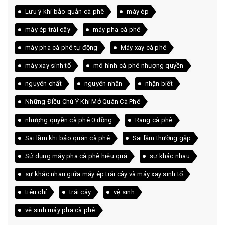
Lưu ý khi bảo quản cà phê
máy ép
máy ép trái cây
máy pha cà phê
máy pha cà phê tự động
Máy xay cà phê
máy xay sinh tố
mô hình cà phê nhượng quyền
nguyên chất
nguyên nhân
nhận biết
Những Điều Chú Ý Khi Mở Quán Cà Phê
nhượng quyền cà phê 0 đồng
Rang cà phê
Sai lầm khi bảo quản cà phê
Sai lầm thường gặp
Sử dụng máy pha cà phê hiệu quả
sự khác nhau
sự khác nhau giữa máy ép trái cây và máy xay sinh tố
tiêu chí
trái cây
vệ sinh
vệ sinh máy pha cà phê