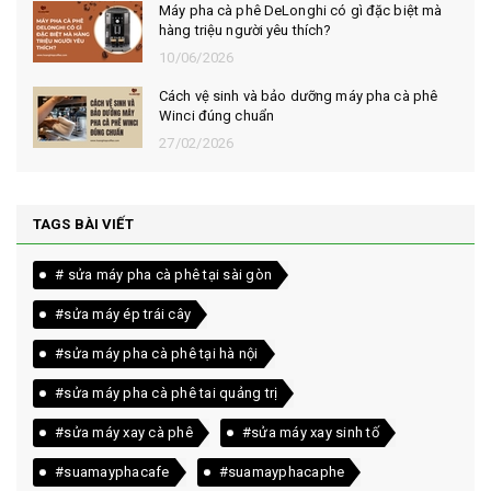
Máy pha cà phê DeLonghi có gì đặc biệt mà
hàng triệu người yêu thích?
10/06/2026
Cách vệ sinh và bảo dưỡng máy pha cà phê
Winci đúng chuẩn
27/02/2026
TAGS BÀI VIẾT
# sửa máy pha cà phê tại sài gòn
#sửa máy ép trái cây
#sửa máy pha cà phê tại hà nội
#sửa máy pha cà phê tai quảng trị
#sửa máy xay cà phê
#sửa máy xay sinh tố
#suamayphacafe
#suamayphacaphe