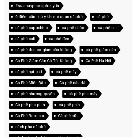
#suamayphacapheuytin
9 điểm cần chú ý khi mở quán cà phê
cà phê
cà phê capuchino
cà phê chồn
cà phê cu li
cà phê culi
cà phê đen
cà phê đen có giảm cân không
cà phê giảm cân
Cà Phê Giảm Cân Có Tốt Không
Cà Phê Hà Nội
cà phê hạt culi
cà phê máy
Cà Phê Miền Bắc
Cà phê nâu đá
cà phê nhượng quyền
cà phê pha máy
Cà phê pha phin
cà phê phin
Cà Phê Robusta
Cà phê sữa
cách pha cà phê