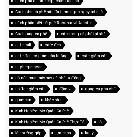
cách pha cà phê capuchino tại nhà
Cách pha cà phê nâu đá thơm ngon ngay tại nhà
cách phân biệt cà phê Robusta và Arabica
Cách rang cà phê
cách rang cà phê tại nhà
cafe culi
cafe đen
cafe đen có giảm cân không
cafe giảm cân
caphegiamcan
có nên mua máy xay cà phê tự động
coffee giảm cân
đậm vị
dụng cụ pha chế
giamcan
khác nhau
Kinh Nghiệm Mở Quán Cà Phê
Kinh Nghiệm Mở Quán Cà Phê Thực Tế
lỗi
lỗi thường gặp
lựa chọn
lưu ý