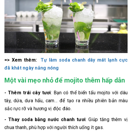
=> Xem thêm:
Tự làm soda chanh dây mát lạnh cực
đã khát ngày nắng nóng
Một vài mẹo nhỏ để mojito thêm hấp dẫn
- Thêm trái cây tươi
: Bạn có thể biến tấu mojito với dâu
tây, dứa, dưa hấu, cam… để tạo ra nhiều phiên bản màu
sắc rực rỡ và hương vị độc đáo.
- Thay soda bằng nước chanh tươi
: Giúp tăng thêm vị
chua thanh, phù hợp với người thích uống ít gas.