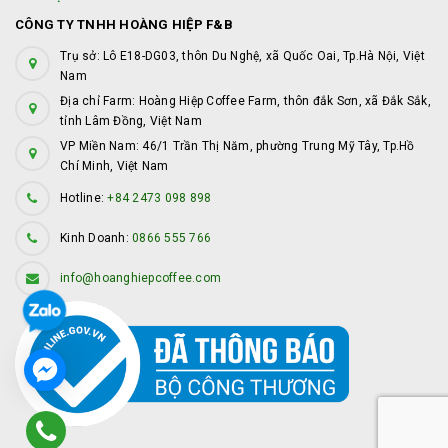
CÔNG TY TNHH HOÀNG HIỆP F&B
Trụ sở: Lô E18-DG03, thôn Du Nghệ, xã Quốc Oai, Tp.Hà Nội, Việt
Nam
Địa chỉ Farm: Hoàng Hiệp Coffee Farm, thôn đắk Sơn, xã Đắk Sắk,
tỉnh Lâm Đồng, Việt Nam
VP Miền Nam: 46/1 Trần Thị Năm, phường Trung Mỹ Tây, Tp.Hồ
Chí Minh, Việt Nam
Hotline:
+84 2473 098 898
Kinh Doanh:
0866 555 766
info@hoanghiepcoffee.com