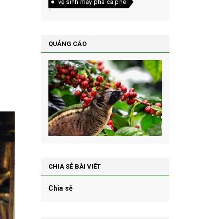
vệ sinh máy pha cà phê
QUẢNG CÁO
CHIA SẺ BÀI VIẾT
Chia sẻ