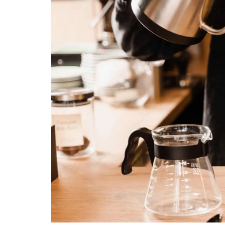
10/06/2026
Bí quyết chọn mua
cà phê hạt rang
mộc thơm ngon,
chuẩn vị
10/06/2026
Những tiêu chí đánh
giá một loại bột cà
phê nguyên chất
ngon
10/06/2026