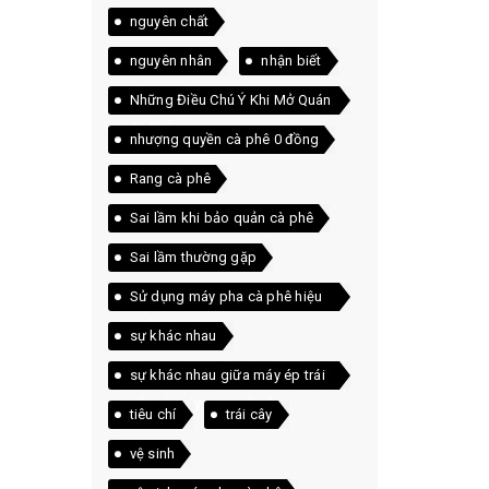
nguyên chất
nguyên nhân
nhận biết
Những Điều Chú Ý Khi Mở Quán
Cà Phê
nhượng quyền cà phê 0 đồng
Rang cà phê
Sai lầm khi bảo quản cà phê
Sai lầm thường gặp
Sử dụng máy pha cà phê hiệu
quả
sự khác nhau
sự khác nhau giữa máy ép trái
cây và máy xay sinh tố
tiêu chí
trái cây
vệ sinh