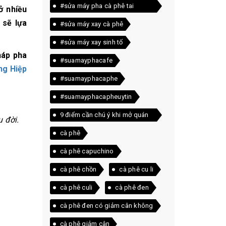
#sửa máy pha cà phê tai
ở nhiều
quảng trị
 sẽ lựa
#sửa máy xay cà phê
#sửa máy xay sinh tố
háp pha
#suamayphacafe
ng Hiệp
#suamayphacaphe
#suamayphacapheuytin
9 điểm cần chú ý khi mở quán
 đời.
cà phê
cà phê
cà phê capuchino
cà phê chồn
cà phê cu li
cà phê culi
cà phê đen
cà phê đen có giảm cân không
cà phê giảm cân