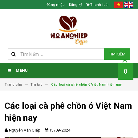
Đăng nhập
Đăng ký
Thanh toán
TÌM KIẾM
0
MENU
Trang chủ
Tin tức
Các loại cà phê chồn ở Việt Nam hiện nay
Các loại cà phê chồn ở Việt Nam
hiện nay
Nguyễn Văn Giáp
13/09/2024