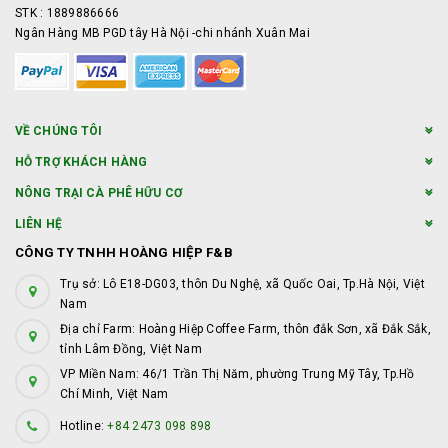
STK : 1889886666
Ngân Hàng MB PGD tây Hà Nội -chi nhánh Xuân Mai
VỀ CHÚNG TÔI
HỖ TRỢ KHÁCH HÀNG
NÔNG TRẠI CÀ PHÊ HỮU CƠ
LIÊN HỆ
CÔNG TY TNHH HOÀNG HIỆP F&B
Trụ sở: Lô E18-DG03, thôn Du Nghệ, xã Quốc Oai, Tp.Hà Nội, Việt
Nam
Địa chỉ Farm: Hoàng Hiệp Coffee Farm, thôn đắk Sơn, xã Đắk Sắk,
tỉnh Lâm Đồng, Việt Nam
VP Miền Nam: 46/1 Trần Thị Năm, phường Trung Mỹ Tây, Tp.Hồ
Chí Minh, Việt Nam
Hotline:
+84 2473 098 898