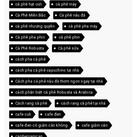
cà phê hạt culi
cà phê máy
Cà Phê Miền Bắc
Cà phê nâu đá
cà phê nhượng quyền
cà phê pha máy
Cà phê pha phin
cà phê phin
Cà Phê Robusta
Cà phê sữa
cách pha cà phê
cách pha cà phê capuchino tại nhà
Cách pha cà phê nâu đá thơm ngon ngay tại nhà
cách phân biệt cà phê Robusta và Arabica
Cách rang cà phê
cách rang cà phê tại nhà
cafe culi
cafe đen
cafe đen có giảm cân không
cafe giảm cân
caphegiamcan