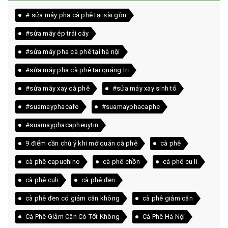
# sửa máy pha cà phê tại sài gòn
#sửa máy ép trái cây
#sửa máy pha cà phê tại hà nội
#sửa máy pha cà phê tai quảng trị
#sửa máy xay cà phê
#sửa máy xay sinh tố
#suamayphacafe
#suamayphacaphe
#suamayphacapheuytin
9 điểm cần chú ý khi mở quán cà phê
cà phê
cà phê capuchino
cà phê chồn
cà phê cu li
cà phê culi
cà phê đen
cà phê đen có giảm cân không
cà phê giảm cân
Cà Phê Giảm Cân Có Tốt Không
Cà Phê Hà Nội