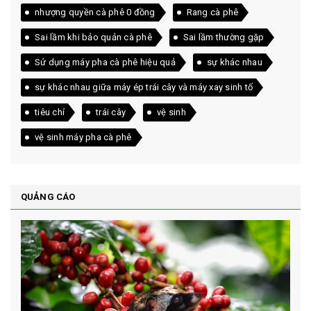
nhượng quyền cà phê 0 đồng
Rang cà phê
Sai lầm khi bảo quản cà phê
Sai lầm thường gặp
Sử dụng máy pha cà phê hiệu quả
sự khác nhau
sự khác nhau giữa máy ép trái cây và máy xay sinh tố
tiêu chí
trái cây
vệ sinh
vệ sinh máy pha cà phê
QUẢNG CÁO