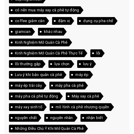
có nên mua máy xay cà phê tự động
coffee giảm cân
đậm vị
dụng cụ pha chế
giamcan
khác nhau
Kinh Nghiệm Mở Quán Cà Phê
Kinh Nghiệm Mở Quán Cà Phê Thực Tế
lỗi
lỗi thường gặp
lựa chọn
lưu ý
Lưu ý khi bảo quản cà phê
máy ép
máy ép trái cây
máy pha cà phê
máy pha cà phê tự động
Máy xay cà phê
máy xay sinh tố
mô hình cà phê nhượng quyền
nguyên chất
nguyên nhân
nhận biết
Những Điều Chú Ý Khi Mở Quán Cà Phê