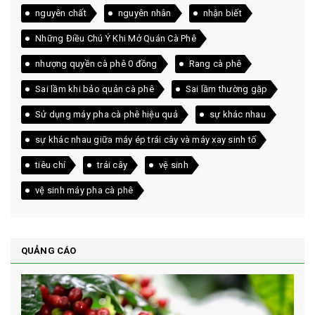
nguyên chất
nguyên nhân
nhận biết
Những Điều Chú Ý Khi Mở Quán Cà Phê
nhượng quyền cà phê 0 đồng
Rang cà phê
Sai lầm khi bảo quản cà phê
Sai lầm thường gặp
Sử dụng máy pha cà phê hiệu quả
sự khác nhau
sự khác nhau giữa máy ép trái cây và máy xay sinh tố
tiêu chí
trái cây
vệ sinh
vệ sinh máy pha cà phê
QUẢNG CÁO