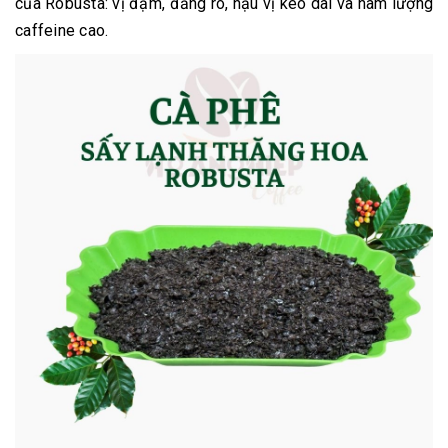
của Robusta: vị đậm, đắng rõ, hậu vị kéo dài và hàm lượng
caffeine cao.