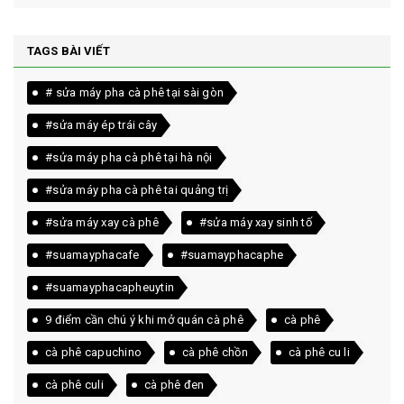
TAGS BÀI VIẾT
# sửa máy pha cà phê tại sài gòn
#sửa máy ép trái cây
#sửa máy pha cà phê tại hà nội
#sửa máy pha cà phê tai quảng trị
#sửa máy xay cà phê
#sửa máy xay sinh tố
#suamayphacafe
#suamayphacaphe
#suamayphacapheuytin
9 điểm cần chú ý khi mở quán cà phê
cà phê
cà phê capuchino
cà phê chồn
cà phê cu li
cà phê culi
cà phê đen