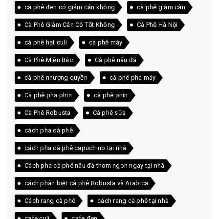
cà phê đen có giảm cân không
cà phê giảm cân
Cà Phê Giảm Cân Có Tốt Không
Cà Phê Hà Nội
cà phê hạt culi
cà phê máy
Cà Phê Miền Bắc
Cà phê nâu đá
cà phê nhượng quyền
cà phê pha máy
Cà phê pha phin
cà phê phin
Cà Phê Robusta
Cà phê sữa
cách pha cà phê
cách pha cà phê capuchino tại nhà
Cách pha cà phê nâu đá thơm ngon ngay tại nhà
cách phân biệt cà phê Robusta và Arabica
Cách rang cà phê
cách rang cà phê tại nhà
cafe culi
cafe đen