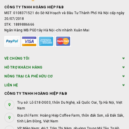
CÔNG TY TNHH HOÀNG HIỆP F&B
MST: 0108371521 do Sở Kế Hoạch và Đầu Tư Thành Phố Hà Nội cấp ngày
20/07/2018
STK : 1889886666
Ngân Hàng MB PGD tây Hà Nội -chi nhánh Xuân Mai
VỀ CHÚNG TÔI
HỖ TRỢ KHÁCH HÀNG
NÔNG TRẠI CÀ PHÊ HỮU CƠ
LIÊN HỆ
CÔNG TY TNHH HOÀNG HIỆP F&B
Trụ sở: Lô E18-DG03, thôn Du Nghệ, xã Quốc Oai, Tp.Hà Nội, Việt
Nam
Địa chỉ Farm: Hoàng Hiệp Coffee Farm, thôn đắk Sơn, xã Đắk Sắk,
tỉnh Lâm Đồng, Việt Nam
VP Miền Nam: 46/1 Trần Thị Năm, phường Trung Mỹ Tây, Tp.Hồ