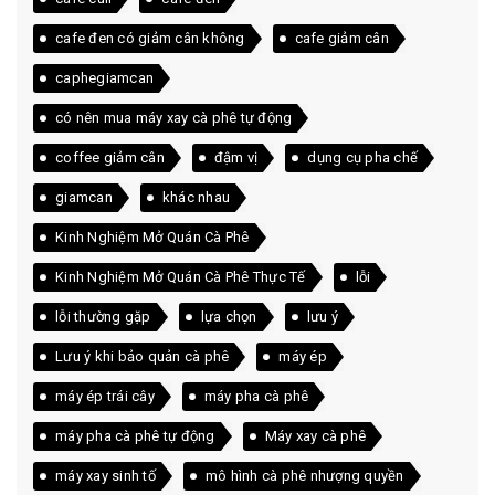
cafe đen có giảm cân không
cafe giảm cân
caphegiamcan
có nên mua máy xay cà phê tự động
coffee giảm cân
đậm vị
dụng cụ pha chế
giamcan
khác nhau
Kinh Nghiệm Mở Quán Cà Phê
Kinh Nghiệm Mở Quán Cà Phê Thực Tế
lỗi
lỗi thường gặp
lựa chọn
lưu ý
Lưu ý khi bảo quản cà phê
máy ép
máy ép trái cây
máy pha cà phê
máy pha cà phê tự động
Máy xay cà phê
máy xay sinh tố
mô hình cà phê nhượng quyền