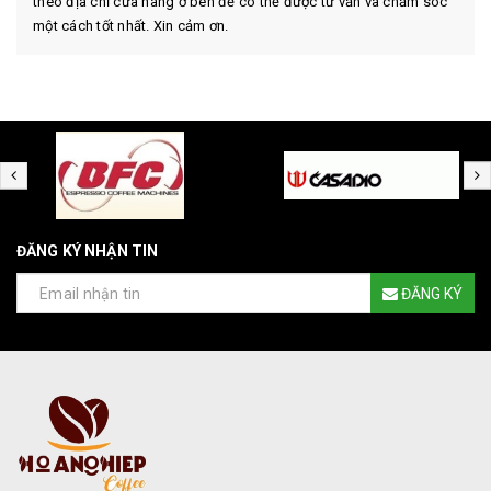
theo địa chỉ cửa hàng ở bên để có thể được tư vấn và chăm sóc
một cách tốt nhất. Xin cảm ơn.
ĐĂNG KÝ NHẬN TIN
ĐĂNG KÝ