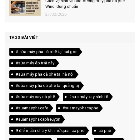
Cách vệ sinh và bảo dưỡng máy pha cà phê
Winci đúng chuẩn
27/02/2026
TAGS BÀI VIẾT
# sửa máy pha cà phê tại sài gòn
#sửa máy ép trái cây
#sửa máy pha cà phê tại hà nội
#sửa máy pha cà phê tai quảng trị
#sửa máy xay cà phê
#sửa máy xay sinh tố
#suamayphacafe
#suamayphacaphe
#suamayphacapheuytin
9 điểm cần chú ý khi mở quán cà phê
cà phê