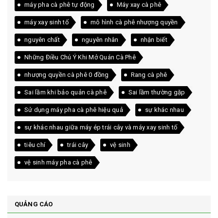
máy pha cà phê tự động
Máy xay cà phê
máy xay sinh tố
mô hình cà phê nhượng quyền
nguyên chất
nguyên nhân
nhận biết
Những Điều Chú Ý Khi Mở Quán Cà Phê
nhượng quyền cà phê 0 đồng
Rang cà phê
Sai lầm khi bảo quản cà phê
Sai lầm thường gặp
Sử dụng máy pha cà phê hiệu quả
sự khác nhau
sự khác nhau giữa máy ép trái cây và máy xay sinh tố
tiêu chí
trái cây
vệ sinh
vệ sinh máy pha cà phê
QUẢNG CÁO