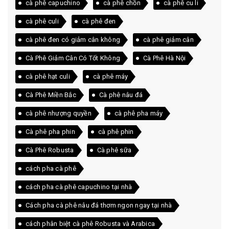
cà phê capuchino
cà phê chồn
cà phê cu li
cà phê culi
cà phê đen
cà phê đen có giảm cân không
cà phê giảm cân
Cà Phê Giảm Cân Có Tốt Không
Cà Phê Hà Nội
cà phê hạt culi
cà phê máy
Cà Phê Miền Bắc
Cà phê nâu đá
cà phê nhượng quyền
cà phê pha máy
Cà phê pha phin
cà phê phin
Cà Phê Robusta
Cà phê sữa
cách pha cà phê
cách pha cà phê capuchino tại nhà
Cách pha cà phê nâu đá thơm ngon ngay tại nhà
cách phân biệt cà phê Robusta và Arabica