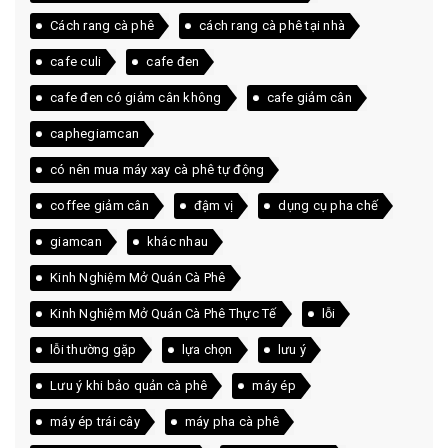
Cách rang cà phê
cách rang cà phê tại nhà
cafe culi
cafe đen
cafe đen có giảm cân không
cafe giảm cân
caphegiamcan
có nên mua máy xay cà phê tự động
coffee giảm cân
đậm vị
dụng cụ pha chế
giamcan
khác nhau
Kinh Nghiệm Mở Quán Cà Phê
Kinh Nghiệm Mở Quán Cà Phê Thực Tế
lỗi
lỗi thường gặp
lựa chọn
lưu ý
Lưu ý khi bảo quản cà phê
máy ép
máy ép trái cây
máy pha cà phê