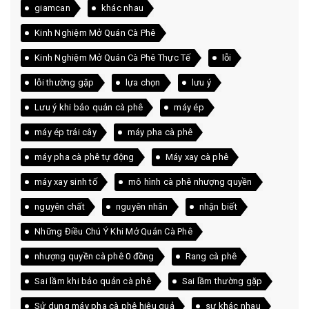
giamcan
khác nhau
Kinh Nghiệm Mở Quán Cà Phê
Kinh Nghiệm Mở Quán Cà Phê Thực Tế
lỗi
lỗi thường gặp
lựa chọn
lưu ý
Lưu ý khi bảo quản cà phê
máy ép
máy ép trái cây
máy pha cà phê
máy pha cà phê tự động
Máy xay cà phê
máy xay sinh tố
mô hình cà phê nhượng quyền
nguyên chất
nguyên nhân
nhận biết
Những Điều Chú Ý Khi Mở Quán Cà Phê
nhượng quyền cà phê 0 đồng
Rang cà phê
Sai lầm khi bảo quản cà phê
Sai lầm thường gặp
Sử dụng máy pha cà phê hiệu quả
sự khác nhau