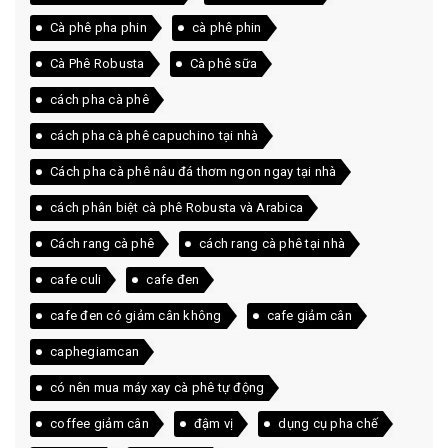
Cà phê pha phin
cà phê phin
Cà Phê Robusta
Cà phê sữa
cách pha cà phê
cách pha cà phê capuchino tại nhà
Cách pha cà phê nâu đá thơm ngon ngay tại nhà
cách phân biệt cà phê Robusta và Arabica
Cách rang cà phê
cách rang cà phê tại nhà
cafe culi
cafe đen
cafe đen có giảm cân không
cafe giảm cân
caphegiamcan
có nên mua máy xay cà phê tự động
coffee giảm cân
đậm vị
dụng cụ pha chế