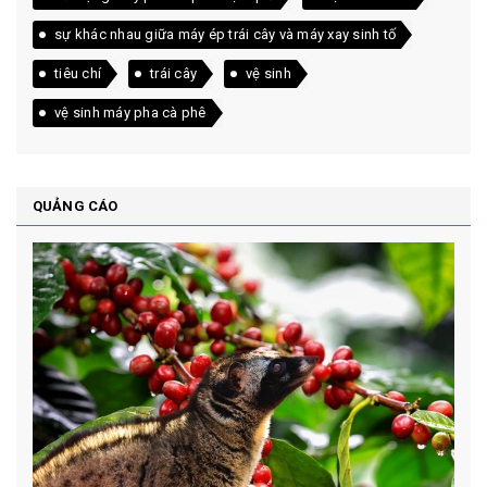
sự khác nhau giữa máy ép trái cây và máy xay sinh tố
tiêu chí
trái cây
vệ sinh
vệ sinh máy pha cà phê
QUẢNG CÁO