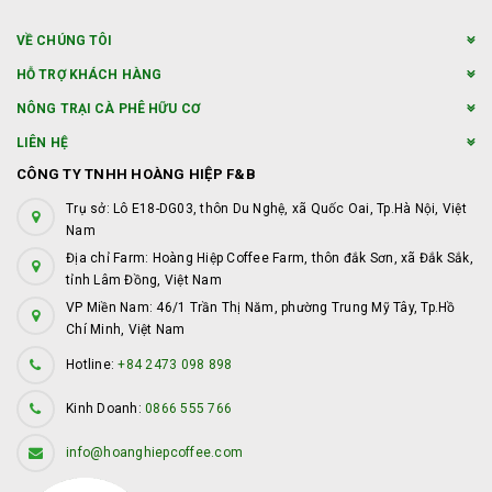
VỀ CHÚNG TÔI
HỖ TRỢ KHÁCH HÀNG
NÔNG TRẠI CÀ PHÊ HỮU CƠ
LIÊN HỆ
CÔNG TY TNHH HOÀNG HIỆP F&B
Trụ sở: Lô E18-DG03, thôn Du Nghệ, xã Quốc Oai, Tp.Hà Nội, Việt
Nam
Địa chỉ Farm: Hoàng Hiệp Coffee Farm, thôn đắk Sơn, xã Đắk Sắk,
tỉnh Lâm Đồng, Việt Nam
VP Miền Nam: 46/1 Trần Thị Năm, phường Trung Mỹ Tây, Tp.Hồ
Chí Minh, Việt Nam
Hotline:
+84 2473 098 898
Kinh Doanh:
0866 555 766
info@hoanghiepcoffee.com