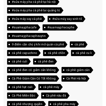
#sửa máy pha cà phê tại hà nội
#sửa máy pha cà phê tai quảng trị
#sửa máy xay cà phê
#sửa máy xay sinh tố
#suamayphacafe
#suamayphacaphe
#suamayphacapheuytin
9 điểm cần chú ý khi mở quán cà phê
cà phê
cà phê capuchino
cà phê chồn
cà phê cu li
cà phê culi
cà phê đen
cà phê đen có giảm cân không
cà phê giảm cân
Cà Phê Giảm Cân Có Tốt Không
Cà Phê Hà Nội
cà phê hạt culi
cà phê máy
Cà Phê Miền Bắc
Cà phê nâu đá
cà phê nhượng quyền
cà phê pha máy