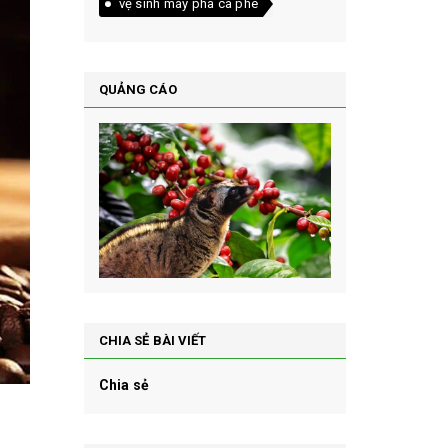
vệ sinh máy pha cà phê
QUẢNG CÁO
CHIA SẺ BÀI VIẾT
Chia sẻ