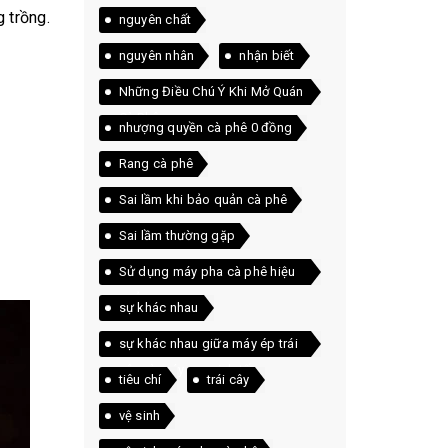
 trồng.
nguyên chất
nguyên nhân
nhận biết
Những Điều Chú Ý Khi Mở Quán
Cà Phê
nhượng quyền cà phê 0 đồng
Rang cà phê
Sai lầm khi bảo quản cà phê
Sai lầm thường gặp
Sử dụng máy pha cà phê hiệu
quả
sự khác nhau
sự khác nhau giữa máy ép trái
cây và máy xay sinh tố
tiêu chí
trái cây
vệ sinh