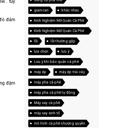
rew… tùy
giamcan
khác nhau
ừ đó đảm
Kinh Nghiệm Mở Quán Cà Phê
Kinh Nghiệm Mở Quán Cà Phê
Thực Tế
lỗi
lỗi thường gặp
lựa chọn
lưu ý
Lưu ý khi bảo quản cà phê
máy ép
máy ép trái cây
máy pha cà phê
rang đậm
máy pha cà phê tự động
Máy xay cà phê
máy xay sinh tố
mô hình cà phê nhượng quyền