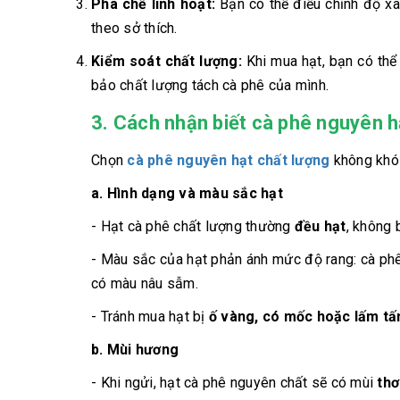
Pha chế linh hoạt:
Bạn có thể điều chỉnh độ xa
theo sở thích.
Kiểm soát chất lượng:
Khi mua hạt, bạn có thể
bảo chất lượng tách cà phê của mình.
3. Cách nhận biết cà phê nguyên h
Chọn
cà phê nguyên hạt chất lượng
không khó 
a. Hình dạng và màu sắc hạt
- Hạt cà phê chất lượng thường
đều hạt
, không 
- Màu sắc của hạt phản ánh mức độ rang: cà phê
có màu nâu sẫm.
- Tránh mua hạt bị
ố vàng, có mốc hoặc lấm tấ
b. Mùi hương
- Khi ngửi, hạt cà phê nguyên chất sẽ có mùi
thơ