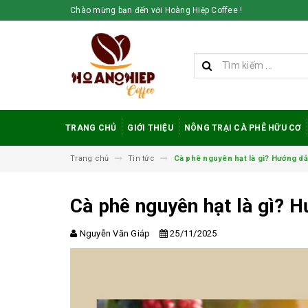
Chào mừng bạn đến với Hoàng Hiệp Coffee !
TRANG CHỦ
GIỚI THIỆU
NÔNG TRẠI CÀ PHÊ HỮU CƠ
Trang chủ
Tin tức
Cà phê nguyên hạt là gì? Hướng dẫ
Cà phê nguyên hạt là gì? H
Nguyễn Văn Giáp
25/11/2025
Vì sao cà phê
robusta rang mộc
được đánh giá cao
trong giới sành cà
phê?