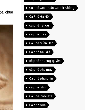
Cà Phê Giảm Cân Có Tốt Không
ọt, chua
Cà Phê Hà Nội
cà phê hạt culi
cà phê máy
Cà Phê Miền Bắc
Cà phê nâu đá
cà phê nhượng quyền
cà phê pha máy
Cà phê pha phin
cà phê phin
Cà Phê Robusta
Cà phê sữa