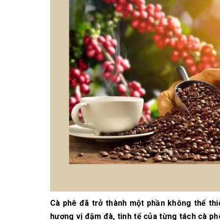
10/06/2026
Bí quyết chọn mua
cà phê hạt rang
mộc thơm ngon,
chuẩn vị
10/06/2026
Những tiêu chí đánh
giá một loại bột cà
phê nguyên chất
ngon
10/06/2026
Cà phê đã trở thành một phần không thể thiế
hương vị đậm đà, tinh tế của từng tách cà ph