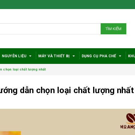
TÌM KIẾM
NGUYÊN LIỆU
MÁY VÀ THIẾT BỊ
DỤNG CỤ PHA CHẾ
KHU
n chọn loại chất lượng nhất
ướng dẫn chọn loại chất lượng nhất
Bí quyết chọn máy
Vì sao c
pha cà phê
robusta
DeLonghi phù hợp
được đá
với nhu cầu và ngân
trong gi
sách
phê?