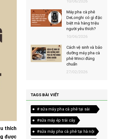
026
10/06/2026
t chọn mua
Máy pha cà phê
ạt rang
DeLonghi có gì đặc
m ngon,
biệt mà hàng triệu
người yêu thích?
026
10/06/2026
êu chí đánh
Cách vệ sinh và bảo
loại bột cà
dưỡng máy pha cà
yên chất
phê Winci đúng
chuẩn
026
27/02/2026
TAGS BÀI VIẾT
# sửa máy pha cà phê tại sài
gòn
#sửa máy ép trái cây
u thích
#sửa máy pha cà phê tại hà nội
g được