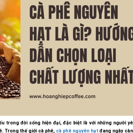
10/06/2026
10/06/2
Máy pha cà phê
Bí quyế
DeLonghi có gì đặc
cà phê h
biệt mà hàng triệu
mộc thơ
người yêu thích?
chuẩn vị
10/06/2026
10/06/2
Cách vệ sinh và bảo
Những ti
dưỡng máy pha cà
giá một 
phê Winci đúng
phê ngu
chuẩn
ngon
27/02/2026
10/06/2
u trong đời sống hiện đại, đặc biệt là với những người yê
ê. Trong thế giới cà phê,
cà phê nguyên hạt
đang ngày càn