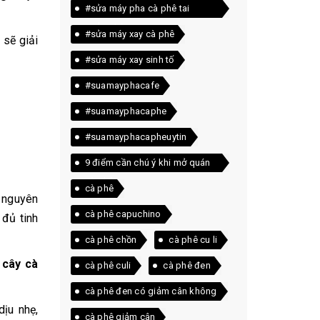
#sửa máy pha cà phê tai
quảng trị
#sửa máy xay cà phê
e
sẽ giải
#sửa máy xay sinh tố
#suamayphacafe
#suamayphacaphe
#suamayphacapheuytin
9 điểm cần chú ý khi mở quán
cà phê
cà phê
ữ nguyên
cà phê capuchino
 đủ tinh
cà phê chồn
cà phê cu li
 cây cà
cà phê culi
cà phê đen
cà phê đen có giảm cân không
dịu nhẹ,
cà phê giảm cân