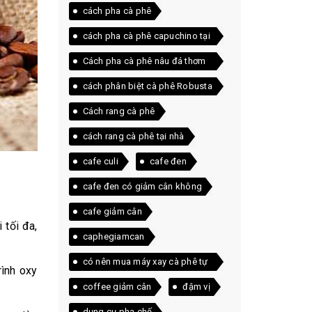
cách pha cà phê
cách pha cà phê capuchino tại
nhà
Cách pha cà phê nâu đá thơm
ngon ngay tại nhà
cách phân biệt cà phê Robusta
và Arabica
Cách rang cà phê
cách rang cà phê tại nhà
cafe culi
cafe đen
cafe đen có giảm cân không
cafe giảm cân
 tối đa,
caphegiamcan
có nên mua máy xay cà phê tự
rình oxy
động
coffee giảm cân
đậm vị
dụng cụ pha chế