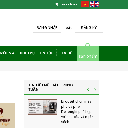
Thanh toán
ĐĂNG NHẬP
hoặc
ĐĂNG KÝ
YẾN MẠI
DỊCH VỤ
TIN TỨC
LIÊN HỆ
sản phẩm
TIN TỨC NỔI BẬT TRONG
TUẦN
à phê
Bí quyết chọn máy
 rang mộc
pha cà phê
nh giá cao
DeLonghi phù hợp
ới sành cà
với nhu cầu và ngân
sách