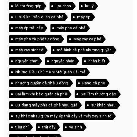
lỗi thường gặp
lựa chọn
lưu ý
Lưu ý khi bảo quản cà phê
máy ép
máy ép trái cây
máy pha cà phê
máy pha cà phê tự động
Máy xay cà phê
máy xay sinh tố
mô hình cà phê nhượng quyền
nguyên chất
nguyên nhân
nhận biết
Những Điều Chú Ý Khi Mở Quán Cà Phê
nhượng quyền cà phê 0 đồng
Rang cà phê
Sai lầm khi bảo quản cà phê
Sai lầm thường gặp
Sử dụng máy pha cà phê hiệu quả
sự khác nhau
sự khác nhau giữa máy ép trái cây và máy xay sinh tố
tiêu chí
trái cây
vệ sinh