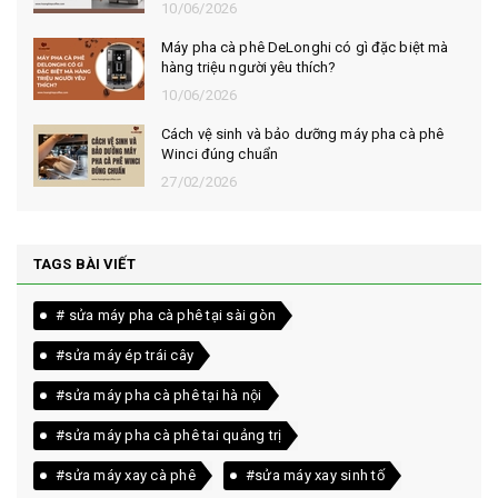
10/06/2026
Máy pha cà phê DeLonghi có gì đặc biệt mà
hàng triệu người yêu thích?
10/06/2026
Cách vệ sinh và bảo dưỡng máy pha cà phê
Winci đúng chuẩn
27/02/2026
TAGS BÀI VIẾT
# sửa máy pha cà phê tại sài gòn
#sửa máy ép trái cây
#sửa máy pha cà phê tại hà nội
#sửa máy pha cà phê tai quảng trị
#sửa máy xay cà phê
#sửa máy xay sinh tố