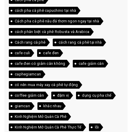
cách pha cà phê capuchino tại nhà
Cách pha cà phê nâu đá thơm ngon ngay tại nhà
cách phân biệt cà phê Robusta và Arabica
Cách rang cà phê
cách rang cà phê tại nhà
cafe culi
cafe đen
cafe đen có giảm cân không
cafe giảm cân
caphegiamcan
có nên mua máy xay cà phê tự động
coffee giảm cân
đậm vị
dụng cụ pha chế
giamcan
khác nhau
Kinh Nghiệm Mở Quán Cà Phê
Kinh Nghiệm Mở Quán Cà Phê Thực Tế
lỗi