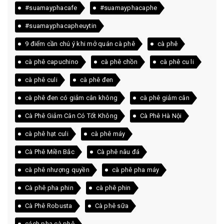
#suamayphacafe
#suamayphacaphe
#suamayphacapheuytin
9 điểm cần chú ý khi mở quán cà phê
cà phê
cà phê capuchino
cà phê chồn
cà phê cu li
cà phê culi
cà phê đen
cà phê đen có giảm cân không
cà phê giảm cân
Cà Phê Giảm Cân Có Tốt Không
Cà Phê Hà Nội
cà phê hạt culi
cà phê máy
Cà Phê Miền Bắc
Cà phê nâu đá
cà phê nhượng quyền
cà phê pha máy
Cà phê pha phin
cà phê phin
Cà Phê Robusta
Cà phê sữa
cách pha cà phê