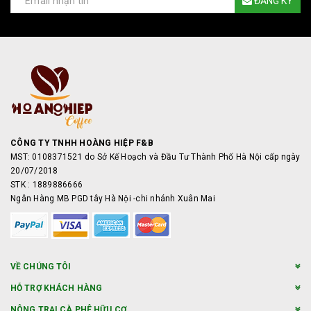
ĐĂNG KÝ
CÔNG TY TNHH HOÀNG HIỆP F&B
MST: 0108371521 do Sở Kế Hoạch và Đầu Tư Thành Phố Hà Nội cấp ngày
20/07/2018
STK : 1889886666
Ngân Hàng MB PGD tây Hà Nội -chi nhánh Xuân Mai
VỀ CHÚNG TÔI
HỖ TRỢ KHÁCH HÀNG
NÔNG TRẠI CÀ PHÊ HỮU CƠ