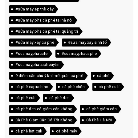
#sửa máy ép trái cây
#sửa máy pha cà phê tại hà nội
#sửa máy pha cà phê tai quảng trị
#sửa máy xay cà phê
#sửa máy xay sinh tố
#suamayphacafe
#suamayphacaphe
#suamayphacapheuytin
9 điểm cần chú ý khi mở quán cà phê
cà phê
cà phê capuchino
cà phê chồn
cà phê cu li
cà phê culi
cà phê đen
cà phê đen có giảm cân không
cà phê giảm cân
Cà Phê Giảm Cân Có Tốt Không
Cà Phê Hà Nội
cà phê hạt culi
cà phê máy