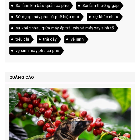
Sai lầm khi bảo quản cà phê
Sai lầm thường gặp
Sử dụng máy pha cà phê hiệu quả
sự khác nhau
sự khác nhau giữa máy ép trái cây và máy xay sinh tố
tiêu chí
trái cây
vệ sinh
vệ sinh máy pha cà phê
QUẢNG CÁO