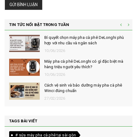
GỬI BÌNH LUẬN
TIN TỨC NỔI BẬT TRONG TUẦN
Bí quyết chọn máy pha cà phê DeLonghi phù
hợp với nhu cầu và ngân sách
10/06/2026
Máy pha cà phê DeLonghi có gì đặc biệt mà
hàng triệu người yêu thích?
10/06/2026
Cách vệ sinh và bảo dưỡng máy pha cà phê
Winci đúng chuẩn
27/02/2026
TAGS BÀI VIẾT
# sửa máy pha cà phê tại sài gòn