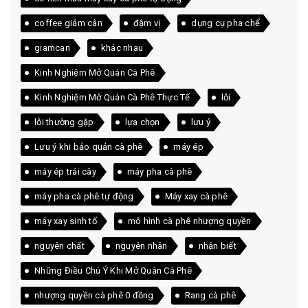
coffee giảm cân
đậm vị
dụng cụ pha chế
giamcan
khác nhau
Kinh Nghiệm Mở Quán Cà Phê
Kinh Nghiệm Mở Quán Cà Phê Thực Tế
lỗi
lỗi thường gặp
lựa chọn
lưu ý
Lưu ý khi bảo quản cà phê
máy ép
máy ép trái cây
máy pha cà phê
máy pha cà phê tự động
Máy xay cà phê
máy xay sinh tố
mô hình cà phê nhượng quyền
nguyên chất
nguyên nhân
nhận biết
Những Điều Chú Ý Khi Mở Quán Cà Phê
nhượng quyền cà phê 0 đồng
Rang cà phê