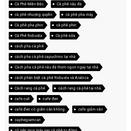
Cà Phê Miền Bắc
Cà phê nâu đá
cà phê nhượng quyền
cà phê pha máy
Cà phê pha phin
cà phê phin
Cà Phê Robusta
Cà phê sữa
cách pha cà phê
cách pha cà phê capuchino tại nhà
Cách pha cà phê nâu đá thơm ngon ngay tại nhà
cách phân biệt cà phê Robusta và Arabica
Cách rang cà phê
cách rang cà phê tại nhà
cafe culi
cafe đen
cafe đen có giảm cân không
cafe giảm cân
caphegiamcan
có nên mua máy xay cà phê tự động