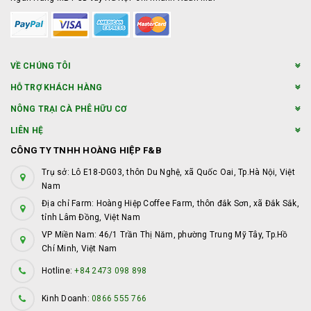
VỀ CHÚNG TÔI
HỖ TRỢ KHÁCH HÀNG
NÔNG TRẠI CÀ PHÊ HỮU CƠ
LIÊN HỆ
CÔNG TY TNHH HOÀNG HIỆP F&B
Trụ sở: Lô E18-DG03, thôn Du Nghệ, xã Quốc Oai, Tp.Hà Nội, Việt
Nam
Địa chỉ Farm: Hoàng Hiệp Coffee Farm, thôn đắk Sơn, xã Đắk Sắk,
tỉnh Lâm Đồng, Việt Nam
VP Miền Nam: 46/1 Trần Thị Năm, phường Trung Mỹ Tây, Tp.Hồ
Chí Minh, Việt Nam
Hotline:
+84 2473 098 898
Kinh Doanh:
0866 555 766