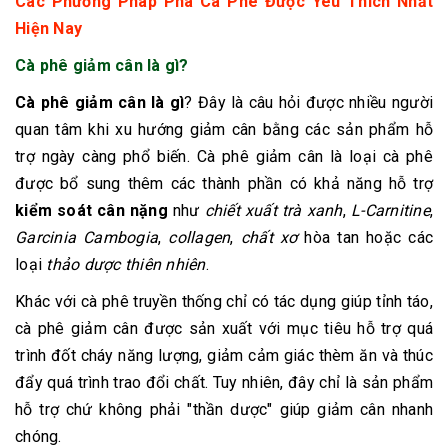
Các Phương Pháp Pha Cà Phê Được Yêu Thích Nhất
Hiện Nay
Cà phê giảm cân là gì?
Cà phê giảm cân là gì
? Đây là câu hỏi được nhiều người
quan tâm khi xu hướng giảm cân bằng các sản phẩm hỗ
trợ ngày càng phổ biến. Cà phê giảm cân là loại cà phê
được bổ sung thêm các thành phần có khả năng hỗ trợ
kiểm soát cân nặng
như
chiết xuất trà xanh
,
L-Carnitine
,
Garcinia Cambogia
,
collagen
,
chất xơ
hòa tan hoặc các
loại
thảo dược thiên nhiên
.
Khác với cà phê truyền thống chỉ có tác dụng giúp tỉnh táo,
cà phê giảm cân được sản xuất với mục tiêu hỗ trợ quá
trình đốt cháy năng lượng, giảm cảm giác thèm ăn và thúc
đẩy quá trình trao đổi chất. Tuy nhiên, đây chỉ là sản phẩm
hỗ trợ chứ không phải "thần dược" giúp giảm cân nhanh
chóng.