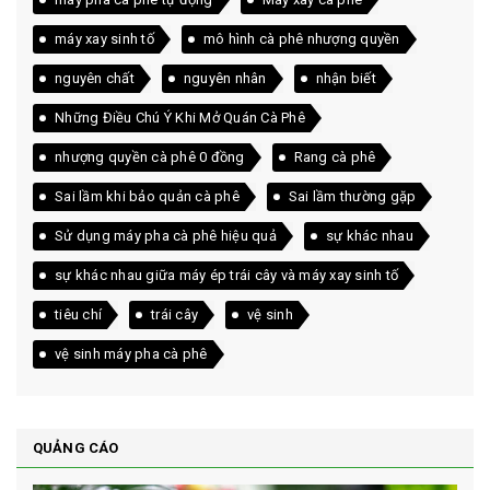
máy xay sinh tố
mô hình cà phê nhượng quyền
nguyên chất
nguyên nhân
nhận biết
Những Điều Chú Ý Khi Mở Quán Cà Phê
nhượng quyền cà phê 0 đồng
Rang cà phê
Sai lầm khi bảo quản cà phê
Sai lầm thường gặp
Sử dụng máy pha cà phê hiệu quả
sự khác nhau
sự khác nhau giữa máy ép trái cây và máy xay sinh tố
tiêu chí
trái cây
vệ sinh
vệ sinh máy pha cà phê
QUẢNG CÁO