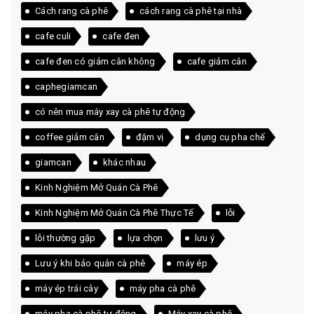
Cách rang cà phê
cách rang cà phê tại nhà
cafe culi
cafe đen
cafe đen có giảm cân không
cafe giảm cân
caphegiamcan
có nên mua máy xay cà phê tự động
coffee giảm cân
đậm vị
dụng cụ pha chế
giamcan
khác nhau
Kinh Nghiệm Mở Quán Cà Phê
Kinh Nghiệm Mở Quán Cà Phê Thực Tế
lỗi
lỗi thường gặp
lựa chọn
lưu ý
Lưu ý khi bảo quản cà phê
máy ép
máy ép trái cây
máy pha cà phê
máy pha cà phê tự động
Máy xay cà phê