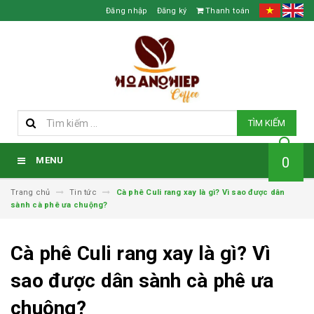
Đăng nhập
Đăng ký
Thanh toán
TÌM KIẾM
0
MENU
Trang chủ
Tin tức
Cà phê Culi rang xay là gì? Vì sao được dân
sành cà phê ưa chuộng?
Cà phê Culi rang xay là gì? Vì
sao được dân sành cà phê ưa
chuộng?