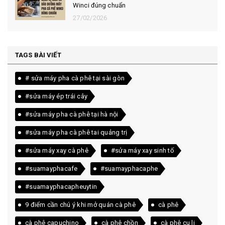
Winci đúng chuẩn
27/02/2026
TAGS BÀI VIẾT
# sửa máy pha cà phê tại sài gòn
#sửa máy ép trái cây
#sửa máy pha cà phê tại hà nội
#sửa máy pha cà phê tai quảng trị
#sửa máy xay cà phê
#sửa máy xay sinh tố
#suamayphacafe
#suamayphacaphe
#suamayphacapheuytin
9 điểm cần chú ý khi mở quán cà phê
cà phê
cà phê capuchino
cà phê chồn
cà phê cu li