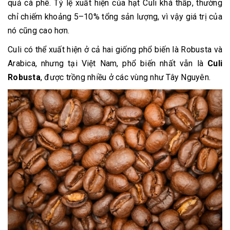
quả cà phê. Tỷ lệ xuất hiện của hạt Culi khá thấp, thường
chỉ chiếm khoảng 5–10% tổng sản lượng, vì vậy giá trị của
nó cũng cao hơn.
Culi có thể xuất hiện ở cả hai giống phổ biến là Robusta và
Arabica, nhưng tại Việt Nam, phổ biến nhất vẫn là
Culi
Robusta
, được trồng nhiều ở các vùng như Tây Nguyên.