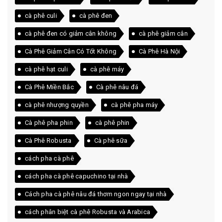
cà phê culi
cà phê đen
cà phê đen có giảm cân không
cà phê giảm cân
Cà Phê Giảm Cân Có Tốt Không
Cà Phê Hà Nội
cà phê hạt culi
cà phê máy
Cà Phê Miền Bắc
Cà phê nâu đá
cà phê nhượng quyền
cà phê pha máy
Cà phê pha phin
cà phê phin
Cà Phê Robusta
Cà phê sữa
cách pha cà phê
cách pha cà phê capuchino tại nhà
Cách pha cà phê nâu đá thơm ngon ngay tại nhà
cách phân biệt cà phê Robusta và Arabica