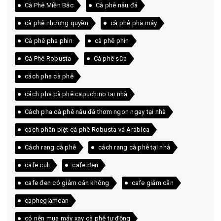
Cà Phê Miền Bắc
Cà phê nâu đá
cà phê nhượng quyền
cà phê pha máy
Cà phê pha phin
cà phê phin
Cà Phê Robusta
Cà phê sữa
cách pha cà phê
cách pha cà phê capuchino tại nhà
Cách pha cà phê nâu đá thơm ngon ngay tại nhà
cách phân biệt cà phê Robusta và Arabica
Cách rang cà phê
cách rang cà phê tại nhà
cafe culi
cafe đen
cafe đen có giảm cân không
cafe giảm cân
caphegiamcan
có nên mua máy xay cà phê tự động