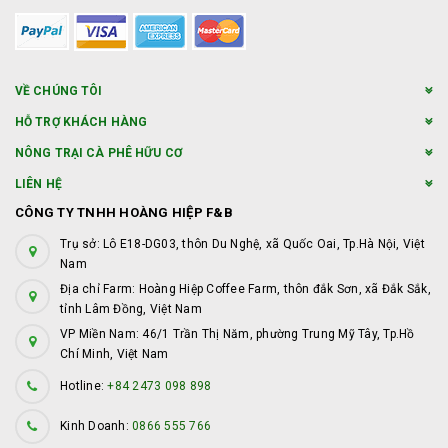
VỀ CHÚNG TÔI
HỖ TRỢ KHÁCH HÀNG
NÔNG TRẠI CÀ PHÊ HỮU CƠ
LIÊN HỆ
CÔNG TY TNHH HOÀNG HIỆP F&B
Trụ sở: Lô E18-DG03, thôn Du Nghệ, xã Quốc Oai, Tp.Hà Nội, Việt
Nam
Địa chỉ Farm: Hoàng Hiệp Coffee Farm, thôn đắk Sơn, xã Đắk Sắk,
tỉnh Lâm Đồng, Việt Nam
VP Miền Nam: 46/1 Trần Thị Năm, phường Trung Mỹ Tây, Tp.Hồ
Chí Minh, Việt Nam
Hotline:
+84 2473 098 898
Kinh Doanh:
0866 555 766