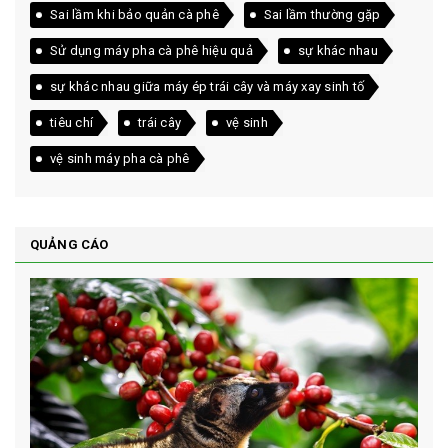
Sai lầm khi bảo quản cà phê
Sai lầm thường gặp
Sử dụng máy pha cà phê hiệu quả
sự khác nhau
sự khác nhau giữa máy ép trái cây và máy xay sinh tố
tiêu chí
trái cây
vệ sinh
vệ sinh máy pha cà phê
QUẢNG CÁO