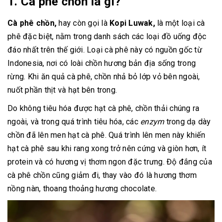
1. Cà phê chồn là gì?
Cà phê chồn,
hay còn gọi là
Kopi Luwak,
là một loại cà
phê đặc biệt, nằm trong danh sách các loại đồ uống độc
đáo nhất trên thế giới. Loại cà phê này có nguồn gốc từ
Indonesia, nơi có loài chồn hương bản địa sống trong
rừng. Khi ăn quả cà phê, chồn nhả bỏ lớp vỏ bên ngoài,
nuốt phần thịt và hạt bên trong.
Do không tiêu hóa được hạt cà phê, chồn thải chúng ra
ngoài, và trong quá trình tiêu hóa, các
enzym
trong dạ dày
chồn đã lên men hạt cà phê. Quá trình lên men này khiến
hạt cà phê sau khi rang xong trở nên cứng và giòn hơn, ít
protein và có hương vị thơm ngon đặc trưng. Độ đắng của
cà phê chồn cũng giảm đi, thay vào đó là hương thơm
nồng nàn, thoang thoảng hương chocolate.