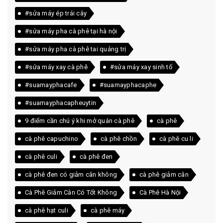
#sửa máy ép trái cây
#sửa máy pha cà phê tại hà nội
#sửa máy pha cà phê tai quảng trị
#sửa máy xay cà phê
#sửa máy xay sinh tố
#suamayphacafe
#suamayphacaphe
#suamayphacapheuytin
9 điểm cần chú ý khi mở quán cà phê
cà phê
cà phê capuchino
cà phê chồn
cà phê cu li
cà phê culi
cà phê đen
cà phê đen có giảm cân không
cà phê giảm cân
Cà Phê Giảm Cân Có Tốt Không
Cà Phê Hà Nội
cà phê hạt culi
cà phê máy