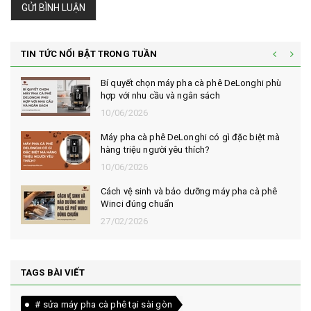
GỬI BÌNH LUẬN
TIN TỨC NỔI BẬT TRONG TUẦN
Bí quyết chọn máy pha cà phê DeLonghi phù
hợp với nhu cầu và ngân sách
10/06/2026
Máy pha cà phê DeLonghi có gì đặc biệt mà
hàng triệu người yêu thích?
10/06/2026
Cách vệ sinh và bảo dưỡng máy pha cà phê
Winci đúng chuẩn
27/02/2026
TAGS BÀI VIẾT
# sửa máy pha cà phê tại sài gòn