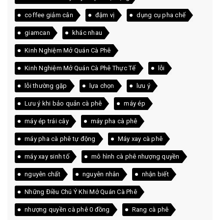
coffee giảm cân
đậm vị
dụng cụ pha chế
giamcan
khác nhau
Kinh Nghiệm Mở Quán Cà Phê
Kinh Nghiệm Mở Quán Cà Phê Thực Tế
lỗi
lỗi thường gặp
lựa chọn
lưu ý
Lưu ý khi bảo quản cà phê
máy ép
máy ép trái cây
máy pha cà phê
máy pha cà phê tự động
Máy xay cà phê
máy xay sinh tố
mô hình cà phê nhượng quyền
nguyên chất
nguyên nhân
nhận biết
Những Điều Chú Ý Khi Mở Quán Cà Phê
nhượng quyền cà phê 0 đồng
Rang cà phê