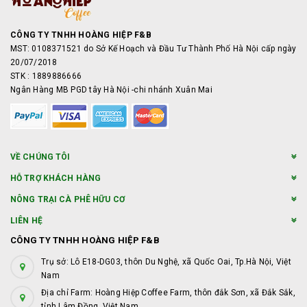
CÔNG TY TNHH HOÀNG HIỆP F&B
MST: 0108371521 do Sở Kế Hoạch và Đầu Tư Thành Phố Hà Nội cấp ngày
20/07/2018
STK : 1889886666
Ngân Hàng MB PGD tây Hà Nội -chi nhánh Xuân Mai
VỀ CHÚNG TÔI
HỖ TRỢ KHÁCH HÀNG
NÔNG TRẠI CÀ PHÊ HỮU CƠ
LIÊN HỆ
CÔNG TY TNHH HOÀNG HIỆP F&B
Trụ sở: Lô E18-DG03, thôn Du Nghệ, xã Quốc Oai, Tp.Hà Nội, Việt
Nam
Địa chỉ Farm: Hoàng Hiệp Coffee Farm, thôn đắk Sơn, xã Đắk Sắk,
tỉnh Lâm Đồng, Việt Nam