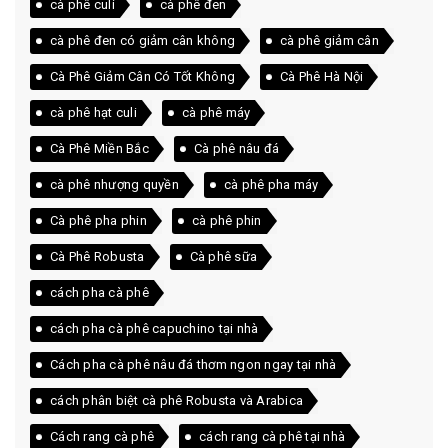
cà phê culi
cà phê đen
cà phê đen có giảm cân không
cà phê giảm cân
Cà Phê Giảm Cân Có Tốt Không
Cà Phê Hà Nội
cà phê hạt culi
cà phê máy
Cà Phê Miền Bắc
Cà phê nâu đá
cà phê nhượng quyền
cà phê pha máy
Cà phê pha phin
cà phê phin
Cà Phê Robusta
Cà phê sữa
cách pha cà phê
cách pha cà phê capuchino tại nhà
Cách pha cà phê nâu đá thơm ngon ngay tại nhà
cách phân biệt cà phê Robusta và Arabica
Cách rang cà phê
cách rang cà phê tại nhà