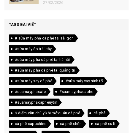
27/02/2026
TAGS BÀI VIẾT
# sửa máy pha cà phê tại sài gòn
#sửa máy ép trái cây
#sửa máy pha cà phê tại hà nội
#sửa máy pha cà phê tai quảng trị
#sửa máy xay cà phê
#sửa máy xay sinh tố
#suamayphacafe
#suamayphacaphe
#suamayphacapheuytin
9 điểm cần chú ý khi mở quán cà phê
cà phê
cà phê capuchino
cà phê chồn
cà phê cu li