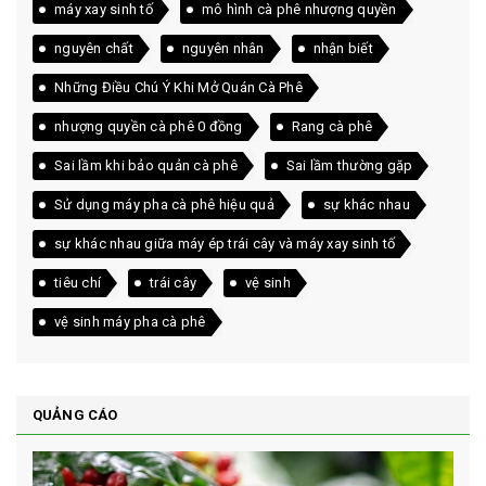
máy xay sinh tố
mô hình cà phê nhượng quyền
nguyên chất
nguyên nhân
nhận biết
Những Điều Chú Ý Khi Mở Quán Cà Phê
nhượng quyền cà phê 0 đồng
Rang cà phê
Sai lầm khi bảo quản cà phê
Sai lầm thường gặp
Sử dụng máy pha cà phê hiệu quả
sự khác nhau
sự khác nhau giữa máy ép trái cây và máy xay sinh tố
tiêu chí
trái cây
vệ sinh
vệ sinh máy pha cà phê
QUẢNG CÁO