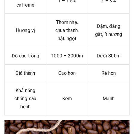
1 – 1.5%
2 – 3%
caffeine
Thơm nhẹ,
Đậm, đắng
Hương vị
chua thanh,
gắt, ít hương
hậu ngọt
Độ cao trồng
1000 – 2000m
Dưới 800m
Giá thành
Cao hơn
Rẻ hơn
Khả năng
chống sâu
Kém
Mạnh
bệnh