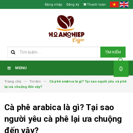
Đăng nhập
Đăng ký
Thanh toán
TÌM KIẾM
0
MENU
Trang chủ
Tin tức
Cà phê arabica là gì? Tại sao người yêu cà phê
lại ưa chuộng đến vậy?
Cà phê arabica là gì? Tại sao
người yêu cà phê lại ưa chuộng
đến vậy?