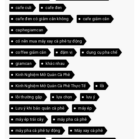
cafe culi
cafe đen
cafe đen có giảm cân không
cafe giảm cân
caphegiamcan
có nên mua máy xay cà phê tự động
coffee giảm cân
đậm vị
dụng cụ pha chế
giamcan
khác nhau
Kinh Nghiệm Mở Quán Cà Phê
Kinh Nghiệm Mở Quán Cà Phê Thực Tế
lỗi
lỗi thường gặp
lựa chọn
lưu ý
Lưu ý khi bảo quản cà phê
máy ép
máy ép trái cây
máy pha cà phê
máy pha cà phê tự động
Máy xay cà phê