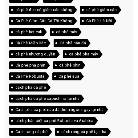
cà phê đen có giảm cân không
cà phê giảm cân
Cà Phê Giảm Cân Có Tốt Không
Cà Phê Hà Nội
cà phê hạt culi
cà phê máy
Cà Phê Miền Bắc
Cà phê nâu đá
cà phê nhượng quyền
cà phê pha máy
Cà phê pha phin
cà phê phin
Cà Phê Robusta
Cà phê sữa
cách pha cà phê
cách pha cà phê capuchino tại nhà
Cách pha cà phê nâu đá thơm ngon ngay tại nhà
cách phân biệt cà phê Robusta và Arabica
Cách rang cà phê
cách rang cà phê tại nhà