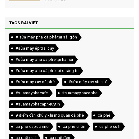
TAGS BÀI VIẾT
# sửa máy pha cà phê tại sài gòn
#sửa máy ép trái cây
#sửa máy pha cà phê tại hà nội
#sửa máy pha cà phê tai quảng trị
#sửa máy xay cà phê
#sửa máy xay sinh tố
#suamayphacafe
#suamayphacaphe
#suamayphacapheuytin
9 điểm cần chú ý khi mở quán cà phê
cà phê
cà phê capuchino
cà phê chồn
cà phê cu li
cà phê culi
cà phê đen