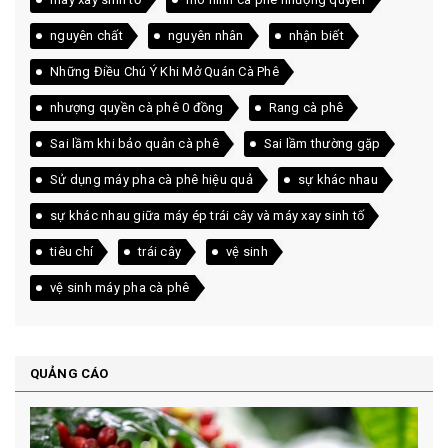
nguyên chất
nguyên nhân
nhận biết
Những Điều Chú Ý Khi Mở Quán Cà Phê
nhượng quyền cà phê 0 đồng
Rang cà phê
Sai lầm khi bảo quản cà phê
Sai lầm thường gặp
Sử dụng máy pha cà phê hiệu quả
sự khác nhau
sự khác nhau giữa máy ép trái cây và máy xay sinh tố
tiêu chí
trái cây
vệ sinh
vệ sinh máy pha cà phê
QUẢNG CÁO