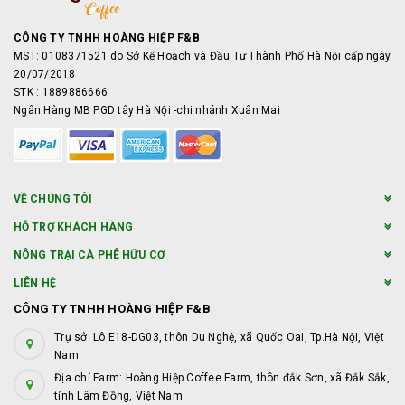
CÔNG TY TNHH HOÀNG HIỆP F&B
MST: 0108371521 do Sở Kế Hoạch và Đầu Tư Thành Phố Hà Nội cấp ngày
20/07/2018
STK : 1889886666
Ngân Hàng MB PGD tây Hà Nội -chi nhánh Xuân Mai
VỀ CHÚNG TÔI
HỖ TRỢ KHÁCH HÀNG
NÔNG TRẠI CÀ PHÊ HỮU CƠ
LIÊN HỆ
CÔNG TY TNHH HOÀNG HIỆP F&B
Trụ sở: Lô E18-DG03, thôn Du Nghệ, xã Quốc Oai, Tp.Hà Nội, Việt
Nam
Địa chỉ Farm: Hoàng Hiệp Coffee Farm, thôn đắk Sơn, xã Đắk Sắk,
tỉnh Lâm Đồng, Việt Nam