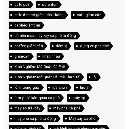
cafe culi
cafe đen
cafe đen có giảm cân không
cafe giảm cân
caphegiamcan
có nên mua máy xay cà phê tự động
coffee giảm cân
đậm vị
dụng cụ pha chế
giamcan
khác nhau
Kinh Nghiệm Mở Quán Cà Phê
Kinh Nghiệm Mở Quán Cà Phê Thực Tế
lỗi
lỗi thường gặp
lựa chọn
lưu ý
Lưu ý khi bảo quản cà phê
máy ép
máy ép trái cây
máy pha cà phê
máy pha cà phê tự động
Máy xay cà phê
máy xay sinh tố
mô hình cà phê nhượng quyền