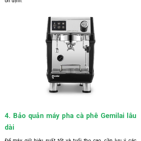
ổn định.
4. Bảo quản máy pha cà phê Gemilai lâu
dài
Để máy giữ hiệu suất tốt và tuổi thọ cao, cần lưu ý các