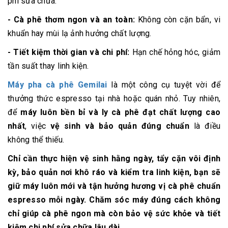
phí sửa chữa.
- Cà phê thơm ngon và an toàn:
Không còn cặn bẩn, vi
khuẩn hay mùi lạ ảnh hưởng chất lượng.
- Tiết kiệm thời gian và chi phí:
Hạn chế hỏng hóc, giảm
tần suất thay linh kiện.
Máy pha cà phê Gemilai
là một công cụ tuyệt vời để
thưởng thức espresso tại nhà hoặc quán nhỏ. Tuy nhiên,
để
máy luôn bền bỉ và ly cà phê đạt chất lượng cao
nhất
, việc
vệ sinh và bảo quản đúng chuẩn
là điều
không thể thiếu.
Chỉ cần thực hiện vệ sinh hằng ngày, tẩy cặn vôi định
kỳ, bảo quản nơi khô ráo và kiểm tra linh kiện, bạn sẽ
giữ máy luôn mới và tận hưởng
hương vị cà phê chuẩn
espresso mỗi ngày
. Chăm sóc máy đúng cách không
chỉ giúp cà phê ngon mà còn bảo vệ sức khỏe và tiết
kiệm chi phí sửa chữa lâu dài.