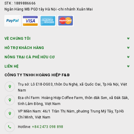
STK : 1889886666
Ngân Hàng MB PGD tây Hà Nội -chi nhánh Xuân Mai
VỀ CHÚNG TÔI
HỖ TRỢ KHÁCH HÀNG
NÔNG TRẠI CÀ PHÊ HỮU CƠ
LIÊN HỆ
CÔNG TY TNHH HOÀNG HIỆP F&B
Trụ sở: Lô E18-DG03, thôn Du Nghệ, xã Quốc Oai, Tp.Hà Nội, Việt
Nam
Địa chỉ Farm: Hoàng Hiệp Coffee Farm, thôn đắk Sơn, xã Đắk Sắk,
tỉnh Lâm Đồng, Việt Nam
VP Miền Nam: 46/1 Trần Thị Năm, phường Trung Mỹ Tây, Tp.Hồ
Chí Minh, Việt Nam
Hotline:
+84 2473 098 898