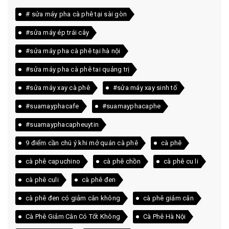
# sửa máy pha cà phê tại sài gòn
#sửa máy ép trái cây
#sửa máy pha cà phê tại hà nội
#sửa máy pha cà phê tai quảng trị
#sửa máy xay cà phê
#sửa máy xay sinh tố
#suamayphacafe
#suamayphacaphe
#suamayphacapheuytin
9 điểm cần chú ý khi mở quán cà phê
cà phê
cà phê capuchino
cà phê chồn
cà phê cu li
cà phê culi
cà phê đen
cà phê đen có giảm cân không
cà phê giảm cân
Cà Phê Giảm Cân Có Tốt Không
Cà Phê Hà Nội