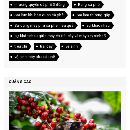
nhượng quyền cà phê 0 đồng
Rang cà phê
Sai lầm khi bảo quản cà phê
Sai lầm thường gặp
Sử dụng máy pha cà phê hiệu quả
sự khác nhau
sự khác nhau giữa máy ép trái cây và máy xay sinh tố
tiêu chí
trái cây
vệ sinh
vệ sinh máy pha cà phê
QUẢNG CÁO