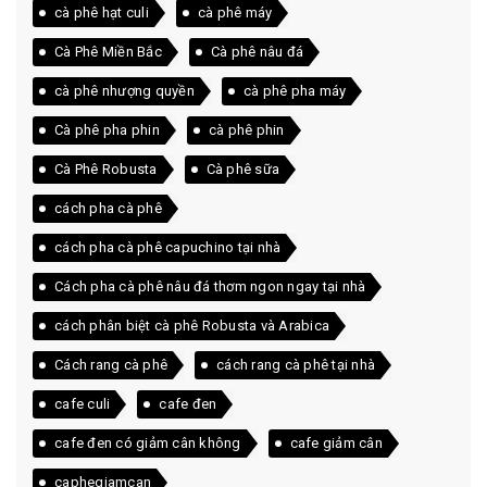
cà phê hạt culi
cà phê máy
Cà Phê Miền Bắc
Cà phê nâu đá
cà phê nhượng quyền
cà phê pha máy
Cà phê pha phin
cà phê phin
Cà Phê Robusta
Cà phê sữa
cách pha cà phê
cách pha cà phê capuchino tại nhà
Cách pha cà phê nâu đá thơm ngon ngay tại nhà
cách phân biệt cà phê Robusta và Arabica
Cách rang cà phê
cách rang cà phê tại nhà
cafe culi
cafe đen
cafe đen có giảm cân không
cafe giảm cân
caphegiamcan