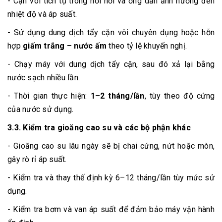
- Cặn vôi tích tụ trong nồi hơi và ống dẫn ảnh hưởng đến
nhiệt độ và áp suất.
- Sử dụng dung dịch tẩy cặn vôi chuyên dụng hoặc hỗn
hợp
giấm trắng – nước ấm
theo tỷ lệ khuyến nghị.
- Chạy máy với dung dịch tẩy cặn, sau đó xả lại bằng
nước sạch nhiều lần.
- Thời gian thực hiện:
1–2 tháng/lần
, tùy theo độ cứng
của nước sử dụng.
3.3. Kiểm tra gioăng cao su và các bộ phận khác
- Gioăng cao su lâu ngày sẽ bị chai cứng, nứt hoặc mòn,
gây rò rỉ áp suất.
- Kiểm tra và thay thế định kỳ 6–12 tháng/lần tùy mức sử
dụng.
- Kiểm tra bơm và van áp suất để đảm bảo máy vận hành