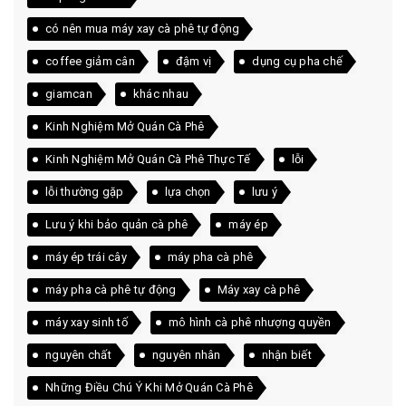
có nên mua máy xay cà phê tự động
coffee giảm cân
đậm vị
dụng cụ pha chế
giamcan
khác nhau
Kinh Nghiệm Mở Quán Cà Phê
Kinh Nghiệm Mở Quán Cà Phê Thực Tế
lỗi
lỗi thường gặp
lựa chọn
lưu ý
Lưu ý khi bảo quản cà phê
máy ép
máy ép trái cây
máy pha cà phê
máy pha cà phê tự động
Máy xay cà phê
máy xay sinh tố
mô hình cà phê nhượng quyền
nguyên chất
nguyên nhân
nhận biết
Những Điều Chú Ý Khi Mở Quán Cà Phê