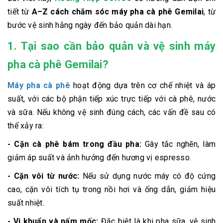
tiết từ
A–Z cách chăm sóc máy pha cà phê Gemilai
, từ
bước vệ sinh hằng ngày đến bảo quản dài hạn.
1. Tại sao cần bảo quản và vệ sinh máy
pha cà phê Gemilai?
Máy pha cà phê
hoạt động dựa trên cơ chế nhiệt và áp
suất, với các bộ phận tiếp xúc trực tiếp với cà phê, nước
và sữa. Nếu không vệ sinh đúng cách, các vấn đề sau có
thể xảy ra:
- Cặn cà phê bám trong đầu pha:
Gây tắc nghẽn, làm
giảm áp suất và ảnh hưởng đến hương vị espresso.
- Cặn vôi từ nước:
Nếu sử dụng nước máy có độ cứng
cao, cặn vôi tích tụ trong nồi hơi và ống dẫn, giảm hiệu
suất nhiệt.
- Vi khuẩn và nấm mốc:
Đặc biệt là khi pha sữa, vệ sinh