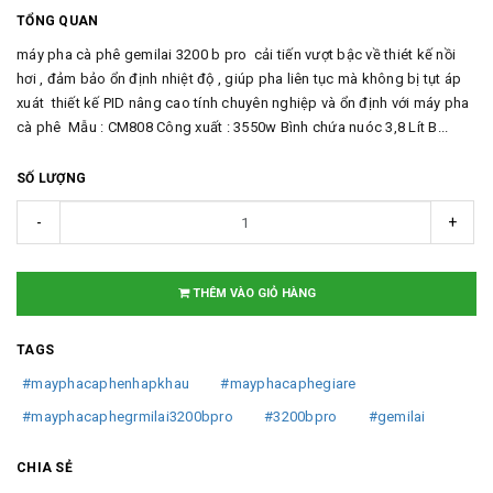
TỔNG QUAN
máy pha cà phê gemilai 3200 b pro cải tiến vượt bậc về thiét kế nồi
hơi , đảm bảo ổn định nhiệt độ , giúp pha liên tục mà không bị tụt áp
xuát thiết kế PID nâng cao tính chuyên nghiệp và ổn định với máy pha
cà phê Mẫu : CM808 Công xuất : 3550w Bình chứa nuóc 3,8 Lít B...
SỐ LƯỢNG
-
+
THÊM VÀO GIỎ HÀNG
TAGS
#mayphacaphenhapkhau
#mayphacaphegiare
#mayphacaphegrmilai3200bpro
#3200bpro
#gemilai
CHIA SẺ