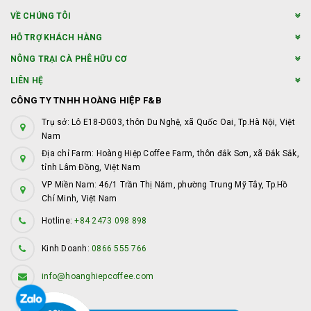
VỀ CHÚNG TÔI
HỖ TRỢ KHÁCH HÀNG
NÔNG TRẠI CÀ PHÊ HỮU CƠ
LIÊN HỆ
CÔNG TY TNHH HOÀNG HIỆP F&B
Trụ sở: Lô E18-DG03, thôn Du Nghệ, xã Quốc Oai, Tp.Hà Nội, Việt
Nam
Địa chỉ Farm: Hoàng Hiệp Coffee Farm, thôn đắk Sơn, xã Đắk Sắk,
tỉnh Lâm Đồng, Việt Nam
VP Miền Nam: 46/1 Trần Thị Năm, phường Trung Mỹ Tây, Tp.Hồ
Chí Minh, Việt Nam
Hotline:
+84 2473 098 898
Kinh Doanh:
0866 555 766
info@hoanghiepcoffee.com