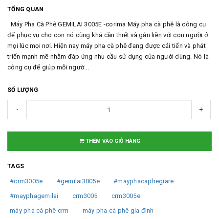
TỔNG QUAN
Máy Pha Cà Phê GEMILAI 3005E -corima Máy pha cà phê là công cụ
để phục vụ cho con nó cũng khá cần thiết và gắn liền với con người ở
mọi lúc mọi nơi. Hiện nay máy pha cà phê đang được cải tiến và phát
triển mạnh mẽ nhằm đáp ứng nhu cầu sử dụng của người dùng. Nó là
công cụ để giúp mỗi ngườ...
SỐ LƯỢNG
-
+
THÊM VÀO GIỎ HÀNG
TAGS
#crm3005e
#gemilai3005e
#mayphacaphegiare
#mayphagemilai
crm3005
crm3005e
máy pha cà phê crm
máy pha cà phê gia đình