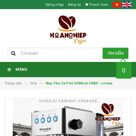
Đăng nhập
Đăng ký
Thanh toán
TÌM KIẾM
0
MENU
Trang chủ
Crm
Máy Pha Cà Phê GEMILAI 3005E -corima