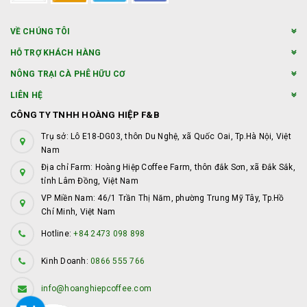
VỀ CHÚNG TÔI
HỖ TRỢ KHÁCH HÀNG
NÔNG TRẠI CÀ PHÊ HỮU CƠ
LIÊN HỆ
CÔNG TY TNHH HOÀNG HIỆP F&B
Trụ sở: Lô E18-DG03, thôn Du Nghệ, xã Quốc Oai, Tp.Hà Nội, Việt
Nam
Địa chỉ Farm: Hoàng Hiệp Coffee Farm, thôn đắk Sơn, xã Đắk Sắk,
tỉnh Lâm Đồng, Việt Nam
VP Miền Nam: 46/1 Trần Thị Năm, phường Trung Mỹ Tây, Tp.Hồ
Chí Minh, Việt Nam
Hotline:
+84 2473 098 898
Kinh Doanh:
0866 555 766
info@hoanghiepcoffee.com