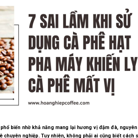
10/06/2026
10/06/2
Máy pha cà phê
Bí quyế
DeLonghi có gì đặc
cà phê h
biệt mà hàng triệu
mộc thơ
người yêu thích?
chuẩn vị
10/06/2026
10/06/2
Cách vệ sinh và bảo
Những ti
dưỡng máy pha cà
giá một 
phê Winci đúng
phê ngu
chuẩn
ngon
27/02/2026
10/06/2
 phổ biến nhờ khả năng mang lại hương vị đậm đà, nguyên
ê chuyên nghiệp. Tuy nhiên, không phải ai cũng biết cách 