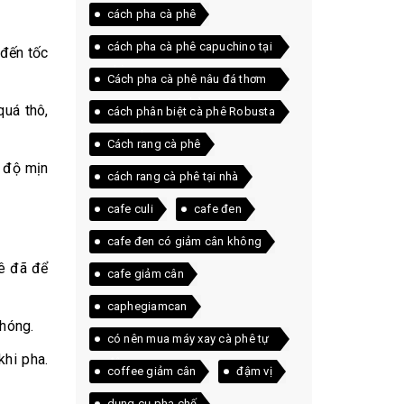
cách pha cà phê
cách pha cà phê capuchino tại
 đến tốc
nhà
Cách pha cà phê nâu đá thơm
ngon ngay tại nhà
quá thô,
cách phân biệt cà phê Robusta
và Arabica
Cách rang cà phê
g độ mịn
cách rang cà phê tại nhà
cafe culi
cafe đen
cafe đen có giảm cân không
hê đã để
cafe giảm cân
caphegiamcan
chóng.
có nên mua máy xay cà phê tự
khi pha.
động
coffee giảm cân
đậm vị
dụng cụ pha chế