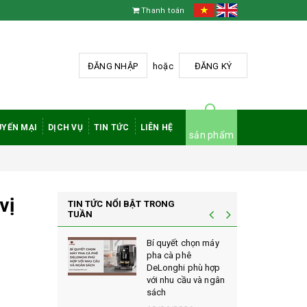
Thanh toán
ĐĂNG NHẬP
hoặc
ĐĂNG KÝ
YẾN MẠI
DỊCH VỤ
TIN TỨC
LIÊN HỆ
sản phẩm
vị
TIN TỨC NỔI BẬT TRONG
TUẦN
à phê
Bí quyết chọn máy
 rang mộc
pha cà phê
nh giá cao
DeLonghi phù hợp
ới sành cà
với nhu cầu và ngân
sách