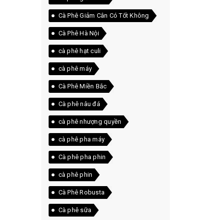
Cà Phê Giảm Cân Có Tốt Không
Cà Phê Hà Nội
cà phê hạt culi
cà phê máy
Cà Phê Miền Bắc
Cà phê nâu đá
cà phê nhượng quyền
cà phê pha máy
Cà phê pha phin
cà phê phin
Cà Phê Robusta
Cà phê sữa