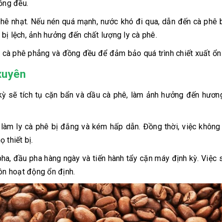
ồng đều.
hê nhạt. Nếu nén quá mạnh, nước khó đi qua, dẫn đến cà phê 
bị lệch, ảnh hưởng đến chất lượng ly cà phê.
ột cà phê phẳng và đồng đều để đảm bảo quá trình chiết xuất ổn
xuyên
ỳ sẽ tích tụ cặn bẩn và dầu cà phê, làm ảnh hưởng đến hươn
, làm ly cà phê bị đắng và kém hấp dẫn. Đồng thời, việc không
 thiết bị.
pha, đầu pha hàng ngày và tiến hành tẩy cặn máy định kỳ. Việc
n hoạt động ổn định.