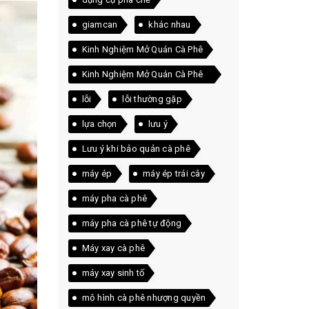
giamcan
khác nhau
Kinh Nghiệm Mở Quán Cà Phê
Kinh Nghiệm Mở Quán Cà Phê
Thực Tế
lỗi
lỗi thường gặp
lựa chọn
lưu ý
Lưu ý khi bảo quản cà phê
máy ép
máy ép trái cây
máy pha cà phê
máy pha cà phê tự động
Máy xay cà phê
máy xay sinh tố
mô hình cà phê nhượng quyền