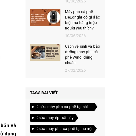
026
10/06/2026
t chọn mua
Máy pha cà phê
ạt rang
DeLonghi có gì đặc
m ngon,
biệt mà hàng triệu
người yêu thích?
026
10/06/2026
êu chí đánh
Cách vệ sinh và bảo
loại bột cà
dưỡng máy pha cà
yên chất
phê Winci đúng
chuẩn
026
27/02/2026
TAGS BÀI VIẾT
# sửa máy pha cà phê tại sài
gòn
#sửa máy ép trái cây
 bản và
#sửa máy pha cà phê tại hà nội
sử dụng