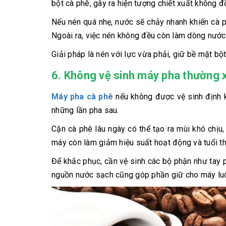
bột cà phê, gây ra hiện tượng chiết xuất không đ
Nếu nén quá nhẹ, nước sẽ chảy nhanh khiến cà p
Ngoài ra, việc nén không đều còn làm dòng nước 
Giải pháp là nén với lực vừa phải, giữ bề mặt b
6. Không vệ sinh máy pha thường 
Máy pha cà phê
nếu không được vệ sinh định k
những lần pha sau.
Cặn cà phê lâu ngày có thể tạo ra mùi khó chịu
máy còn làm giảm hiệu suất hoạt động và tuổi thọ
Để khắc phục, cần vệ sinh các bộ phận như tay 
nguồn nước sạch cũng góp phần giữ cho máy luô