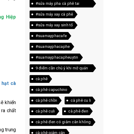
#sửa máy pha cà phê tai
quảng trị
#sửa máy xay cà phê
g Hiệp
#sửa máy xay sinh tố
#suamayphacafe
#suamayphacaphe
#suamayphacapheuytin
9 điểm cần chú ý khi mở quán
cà phê
cà phê
i
hạt cà
cà phê capuchino
cà phê chồn
cà phê cu li
sẽ khiến
 ra chất
cà phê culi
cà phê đen
cà phê đen có giảm cân không
ng trung
cà phê giảm cân