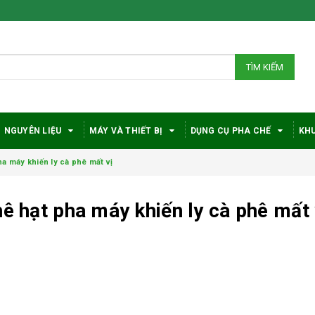
TÌM KIẾM
NGUYÊN LIỆU
MÁY VÀ THIẾT BỊ
DỤNG CỤ PHA CHẾ
KHU
ha máy khiến ly cà phê mất vị
hê hạt pha máy khiến ly cà phê mất 
Bí quyết chọn máy
Vì sao c
pha cà phê
robusta
DeLonghi phù hợp
được đá
với nhu cầu và ngân
trong gi
sách
phê?