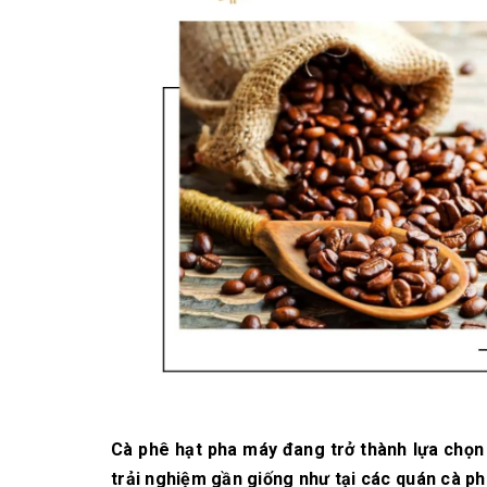
10/06/2026
Bí quyết chọn mua
cà phê hạt rang
mộc thơm ngon,
chuẩn vị
10/06/2026
Những tiêu chí đánh
giá một loại bột cà
phê nguyên chất
ngon
10/06/2026
Cà phê hạt pha máy đang trở thành lựa chọn
trải nghiệm gần giống như tại các quán cà ph