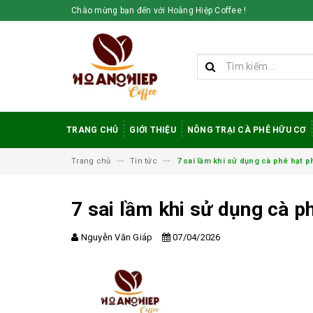
Chào mừng bạn đến với Hoàng Hiệp Coffee !
TRANG CHỦ
GIỚI THIỆU
NÔNG TRẠI CÀ PHÊ HỮU CƠ
Trang chủ
Tin tức
7 sai lầm khi sử dụng cà phê hạt p
7 sai lầm khi sử dụng cà p
Nguyễn Văn Giáp
07/04/2026
Vì sao cà phê
robusta rang mộc
được đánh giá cao
trong giới sành cà
phê?